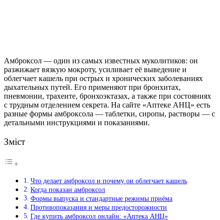
Амброксол — один из самых известных муколитиков: он
разжижает вязкую мокроту, усиливает её выведение и
облегчает кашель при острых и хронических заболеваниях
дыхательных путей.
Его применяют при бронхитах,
пневмонии, трахеите, бронхоэктазах, а также при состояниях
с трудным отделением секрета. На сайте «Аптеке АНЦ» есть
разные формы амброксола — таблетки, сиропы, растворы — с
детальными инструкциями и показаниями.
Зміст
Что делает амброксол и почему он облегчает кашель
Когда показан амброксол
Формы выпуска и стандартные режимы приёма
Противопоказания и меры предосторожности
Где купить амброксол онлайн: «Аптека АНЦ»