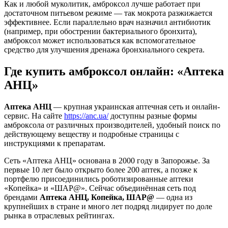
Как и любой муколитик, амброксол лучше работает при
достаточном питьевом режиме — так мокрота разжижается
эффективнее. Если параллельно врач назначил антибиотик
(например, при обострении бактериального бронхита),
амброксол может использоваться как вспомогательное
средство для улучшения дренажа бронхиального секрета.
Где купить амброксол онлайн: «Аптека
АНЦ»
Аптека АНЦ
— крупная украинская аптечная сеть и онлайн-
сервис. На сайте
https://anc.ua/
доступны разные формы
амброксола от различных производителей, удобный поиск по
действующему веществу и подробные страницы с
инструкциями к препаратам.
Сеть «Аптека АНЦ» основана в 2000 году в Запорожье. За
первые 10 лет было открыто более 200 аптек, а позже к
портфелю присоединились роботизированные аптеки
«Копейка» и «ШАР@». Сейчас объединённая сеть под
брендами
Аптека АНЦ, Копейка, ШАР@
— одна из
крупнейших в стране и много лет подряд лидирует по доле
рынка в отраслевых рейтингах.