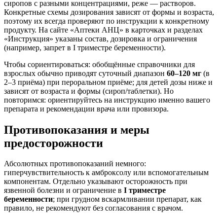
сиропов с разными концентрациями, реже — растворов.
Конкретные схемы дозирования зависят от формы и возраста,
поэтому их всегда проверяют по инструкции к конкретному
продукту. На сайте «Аптеки АНЦ» в карточках и разделах
«Инструкция» указаны состав, дозировка и ограничения
(например, запрет в I триместре беременности).
Чтобы сориентироваться: обобщённые справочники для
взрослых обычно приводят суточный диапазон
60–120 мг
(в
2–3 приёма) при пероральном приёме; для детей дозы ниже и
зависят от возраста и формы (сироп/таблетки). Но
повторимся: ориентируйтесь на инструкцию именно вашего
препарата и рекомендации врача или провизора.
Противопоказания и меры
предосторожности
Абсолютных противопоказаний немного:
гиперчувствительность к амброксолу или вспомогательным
компонентам. Отдельно указывают осторожность при
язвенной болезни и ограничение в
I триместре
беременности
; при грудном вскармливании препарат, как
правило, не рекомендуют без согласования с врачом.