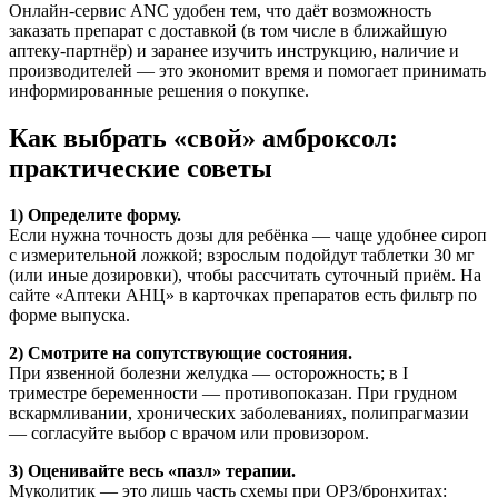
Онлайн-сервис ANC удобен тем, что даёт возможность
заказать препарат с доставкой (в том числе в ближайшую
аптеку-партнёр) и заранее изучить инструкцию, наличие и
производителей — это экономит время и помогает принимать
информированные решения о покупке.
Как выбрать «свой» амброксол:
практические советы
1) Определите форму.
Если нужна точность дозы для ребёнка — чаще удобнее сироп
с измерительной ложкой; взрослым подойдут таблетки 30 мг
(или иные дозировки), чтобы рассчитать суточный приём. На
сайте «Аптеки АНЦ» в карточках препаратов есть фильтр по
форме выпуска.
2) Смотрите на сопутствующие состояния.
При язвенной болезни желудка — осторожность; в I
триместре беременности — противопоказан. При грудном
вскармливании, хронических заболеваниях, полипрагмазии
— согласуйте выбор с врачом или провизором.
3) Оценивайте весь «пазл» терапии.
Муколитик — это лишь часть схемы при ОРЗ/бронхитах: