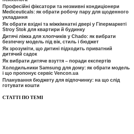
Професійні фіксатори та незмивні кондиціонери
Mediceuticals: як обрати робочу пару для щоденного
укладання
Як обрати вхідні та міжкімнатні двері у Гіпермаркеті
Stroy Stok для квартири й будинку
Дитячі ліжка для хлопчиків у Chado: як вибрати
безпечну модель під вік, стиль і бюджет
Як зрозуміти, що дитині підходить приватний
дитячий садок
Як вибрати дитяче взуття – поради експертів
Холодильники Samsung для дому: як обрати модель
і що пропонує сервіс Vencon.ua
Планування бюджету для відпочинку: на що слід
готувати кошти
СТАТТІ ПО ТЕМІ