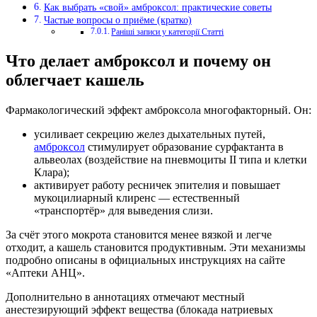
Как выбрать «свой» амброксол: практические советы
Частые вопросы о приёме (кратко)
Раніші записи у категорії Статті
Что делает амброксол и почему он
облегчает кашель
Фармакологический эффект амброксола многофакторный. Он:
усиливает секрецию желез дыхательных путей,
амброксол
стимулирует образование сурфактанта в
альвеолах (воздействие на пневмоциты II типа и клетки
Клара);
активирует работу ресничек эпителия и повышает
мукоцилиарный клиренс — естественный
«транспортёр» для выведения слизи.
За счёт этого мокрота становится менее вязкой и легче
отходит, а кашель становится продуктивным. Эти механизмы
подробно описаны в официальных инструкциях на сайте
«Аптеки АНЦ».
Дополнительно в аннотациях отмечают местный
анестезирующий эффект вещества (блокада натриевых