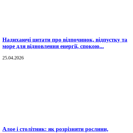
Надихаючі цитати про відпочинок, відпустку та
море для відновлення енергії, спокою...
25.04.2026
Алое і столітник: як розрізняти рослини,