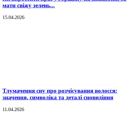
мати свіжу зелень...
15.04.2026
Тлумачення сну про розчісування волосся:
значення, символіка та деталі сновидіння
11.04.2026