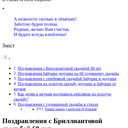
*
А нежности сколько в объятьях!
Заботою будни полны.
Родные, желаю Вам счастья,
И будьте всегда влюблены!
Зміст
Поздравления с Бриллиантовой свадьбой 60 лет
Поздравления бабушке дедушке на 60 годовщину свадьбы
Поздравления с серебряной свадьбой бабушке и дедушке
Поздравления на золотую свадьбу дедушке и бабушке от
внуков
Как детям и внукам поздравить юбиляров на золотую
свадьбу?
Поздравления с годовщиной свадьбы в стихах
Раніші записи у категорії Публікації
Поздравления с Бриллиантовой