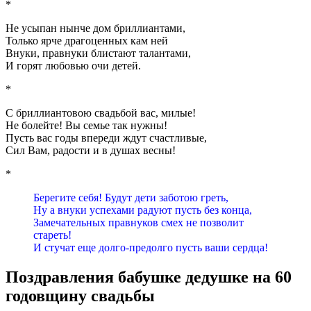
*
Не усыпан нынче дом бриллиантами,
Только ярче драгоценных кам ней
Внуки, правнуки блистают талантами,
И горят любовью очи детей.
*
С бриллиантовою свадьбой вас, милые!
Не болейте! Вы семье так нужны!
Пусть вас годы впереди ждут счастливые,
Сил Вам, радости и в душах весны!
*
Берегите себя! Будут дети заботою греть,
Ну а внуки успехами радуют пусть без конца,
Замечательных правнуков смех не позволит
стареть!
И стучат еще долго-предолго пусть ваши сердца!
Поздравления бабушке дедушке на 60
годовщину свадьбы