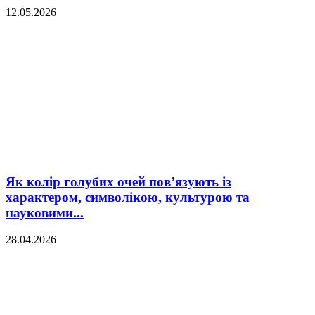
12.05.2026
Як колір голубих очей пов’язують із
характером, символікою, культурою та
науковими...
28.04.2026