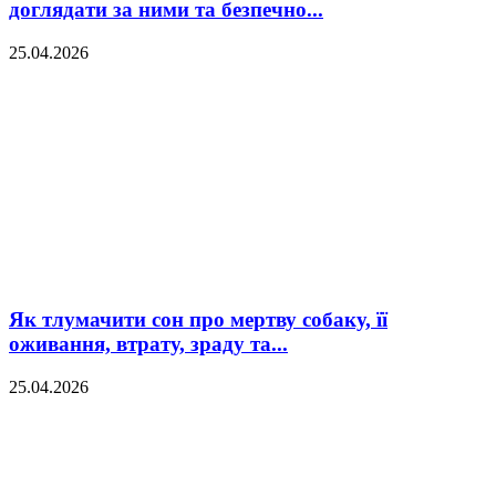
доглядати за ними та безпечно...
25.04.2026
Як тлумачити сон про мертву собаку, її
оживання, втрату, зраду та...
25.04.2026