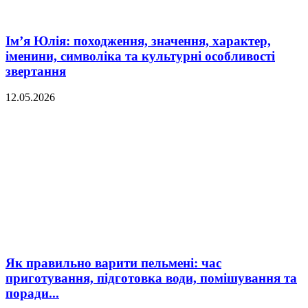
Ім’я Юлія: походження, значення, характер,
іменини, символіка та культурні особливості
звертання
12.05.2026
Як правильно варити пельмені: час
приготування, підготовка води, помішування та
поради...