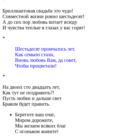
*
Бриллиантовая свадьба это чудо!
Совместной жизни ровно шестьдесят!
А до сих пор любовь витает всюду
И чувства теплые в глазах у вас горят!
*
Шестьдесят промчалось лет,
Как семьею стали,
Вновь любовь Вам, да совет,
Чтобы процветали!
*
На двоих сто двадцать лет,
Как тут не поздравить?!
Пусть любви и дальше свет
Браком будет править.
Берегите ваш очаг,
Миром дорожите,
Мы желаем всяких благ
С огоньком живите!