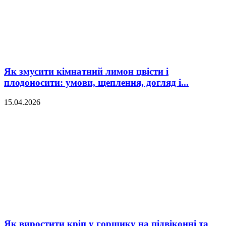
Як змусити кімнатний лимон цвісти і
плодоносити: умови, щеплення, догляд і...
15.04.2026
Як виростити кріп у горщику на підвіконні та