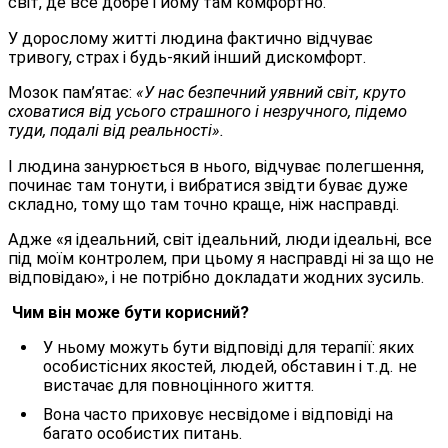
світ, де все добре і йому там комфортно.
У дорослому житті людина фактично відчуває
тривогу, страх і будь-який інший дискомфорт.
Мозок пам’ятає:
«У нас безпечний уявний світ, круто
сховатися від усього страшного і незручного, підемо
туди, подалі від реальності».
І людина занурюється в нього, відчуває полегшення,
починає там тонути, і вибратися звідти буває дуже
складно, тому що там точно краще, ніж насправді.
Адже «я ідеальний, світ ідеальний, люди ідеальні, все
під моїм контролем, при цьому я насправді ні за що не
відповідаю», і не потрібно докладати жодних зусиль.
Чим він може бути корисний?
У ньому можуть бути відповіді для терапії: яких
особистісних якостей, людей, обставин і т.д. не
вистачає для повноцінного життя.
Вона часто приховує несвідоме і відповіді на
багато особистих питань.