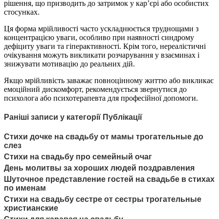
рішення, що призводить до затримок у кар’єрі або особистих
стосунках.
Ця форма мрійливості часто ускладнюється труднощами з
концентрацією уваги, особливо при наявності синдрому
дефіциту уваги та гіперактивності. Крім того, нереалістичні
очікування можуть викликати розчарування у взаєминах і
знижувати мотивацію до реальних дій.
Якщо мрійливість заважає повноцінному життю або викликає
емоційний дискомфорт, рекомендується звернутися до
психолога або психотерапевта для професійної допомоги.
Раніші записи у категорії Публікації
Стихи дочке на свадьбу от мамы трогательные до
слез
Стихи на свадьбу про семейный очаг
День молитвы за хороших людей поздравления
Шуточное представление гостей на свадьбе в стихах
по именам
Стихи на свадьбу сестре от сестры трогательные
христианские