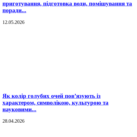
приготування, підготовка води, помішування та
поради...
12.05.2026
Як колір голубих очей пов’язують із
характером, символікою, культурою та
науковими...
28.04.2026