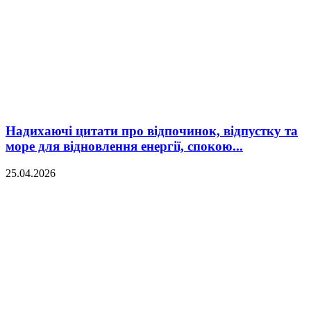
Надихаючі цитати про відпочинок, відпустку та
море для відновлення енергії, спокою...
25.04.2026