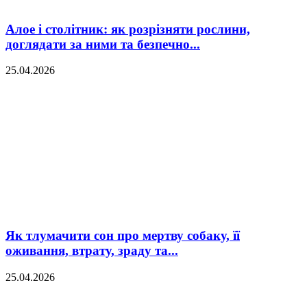
Алое і столітник: як розрізняти рослини,
доглядати за ними та безпечно...
25.04.2026
Як тлумачити сон про мертву собаку, її
оживання, втрату, зраду та...
25.04.2026