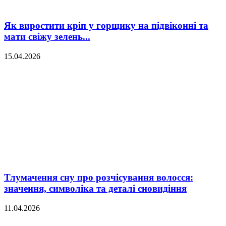
Як виростити кріп у горщику на підвіконні та
мати свіжу зелень...
15.04.2026
Тлумачення сну про розчісування волосся:
значення, символіка та деталі сновидіння
11.04.2026