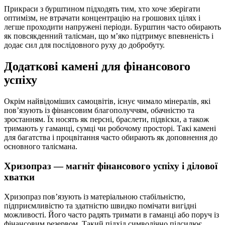
Прикраси з бурштином підходять тим, хто хоче зберігати
оптимізм, не втрачати концентрацію на грошових цілях і
легше проходити напружені періоди. Бурштин часто обирають
як повсякденний талісман, що м’яко підтримує впевненість і
додає сил для послідовного руху до добробуту.
Додаткові камені для фінансового
успіху
Окрім найвідоміших самоцвітів, існує чимало мінералів, які
пов’язують із фінансовим благополуччям, обачністю та
зростанням. Їх носять як персні, браслети, підвіски, а також
тримають у гаманці, сумці чи робочому просторі. Такі камені
для багатства і процвітання часто обирають як доповнення до
основного талісмана.
Хризопраз — магніт фінансового успіху і ділової
хватки
Хризопраз пов’язують із матеріальною стабільністю,
підприємливістю та здатністю швидко помічати вигідні
можливості. Його часто радять тримати в гаманці або поруч із
фінансовим резервом. Такий підхід символічно підсилює