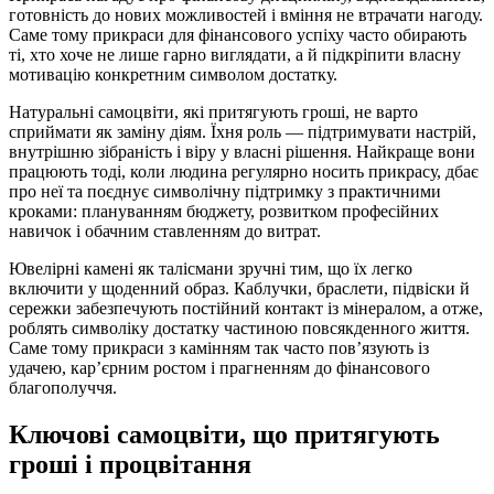
готовність до нових можливостей і вміння не втрачати нагоду.
Саме тому прикраси для фінансового успіху часто обирають
ті, хто хоче не лише гарно виглядати, а й підкріпити власну
мотивацію конкретним символом достатку.
Натуральні самоцвіти, які притягують гроші, не варто
сприймати як заміну діям. Їхня роль — підтримувати настрій,
внутрішню зібраність і віру у власні рішення. Найкраще вони
працюють тоді, коли людина регулярно носить прикрасу, дбає
про неї та поєднує символічну підтримку з практичними
кроками: плануванням бюджету, розвитком професійних
навичок і обачним ставленням до витрат.
Ювелірні камені як талісмани зручні тим, що їх легко
включити у щоденний образ. Каблучки, браслети, підвіски й
сережки забезпечують постійний контакт із мінералом, а отже,
роблять символіку достатку частиною повсякденного життя.
Саме тому прикраси з камінням так часто пов’язують із
удачею, кар’єрним ростом і прагненням до фінансового
благополуччя.
Ключові самоцвіти, що притягують
гроші і процвітання