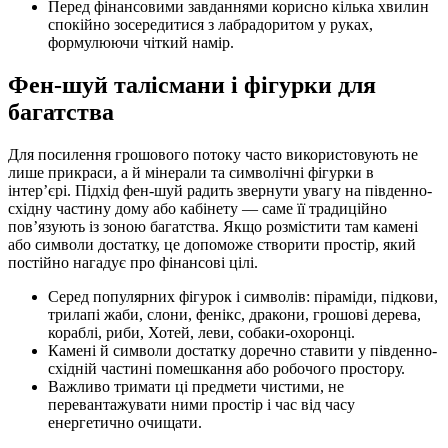
Перед фінансовими завданнями корисно кілька хвилин
спокійно зосередитися з лабрадоритом у руках,
формулюючи чіткий намір.
Фен-шуй талісмани і фігурки для
багатства
Для посилення грошового потоку часто використовують не
лише прикраси, а й мінерали та символічні фігурки в
інтер’єрі. Підхід фен-шуй радить звернути увагу на південно-
східну частину дому або кабінету — саме її традиційно
пов’язують із зоною багатства. Якщо розмістити там камені
або символи достатку, це допоможе створити простір, який
постійно нагадує про фінансові цілі.
Серед популярних фігурок і символів: піраміди, підкови,
трилапі жаби, слони, фенікс, дракони, грошові дерева,
кораблі, риби, Хотей, леви, собаки-охоронці.
Камені й символи достатку доречно ставити у південно-
східній частині помешкання або робочого простору.
Важливо тримати ці предмети чистими, не
перевантажувати ними простір і час від часу
енергетично очищати.