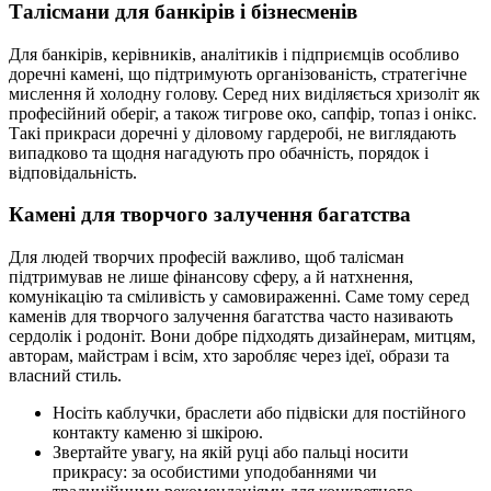
Талісмани для банкірів і бізнесменів
Для банкірів, керівників, аналітиків і підприємців особливо
доречні камені, що підтримують організованість, стратегічне
мислення й холодну голову. Серед них виділяється хризоліт як
професійний оберіг, а також тигрове око, сапфір, топаз і онікс.
Такі прикраси доречні у діловому гардеробі, не виглядають
випадково та щодня нагадують про обачність, порядок і
відповідальність.
Камені для творчого залучення багатства
Для людей творчих професій важливо, щоб талісман
підтримував не лише фінансову сферу, а й натхнення,
комунікацію та сміливість у самовираженні. Саме тому серед
каменів для творчого залучення багатства часто називають
сердолік і родоніт. Вони добре підходять дизайнерам, митцям,
авторам, майстрам і всім, хто заробляє через ідеї, образи та
власний стиль.
Носіть каблучки, браслети або підвіски для постійного
контакту каменю зі шкірою.
Звертайте увагу, на якій руці або пальці носити
прикрасу: за особистими уподобаннями чи