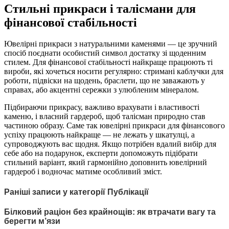
Стильні прикраси і талісмани для
фінансової стабільності
Ювелірні прикраси з натуральними каменями — це зручний
спосіб поєднати особистий символ достатку зі щоденним
стилем. Для фінансової стабільності найкраще працюють ті
вироби, які хочеться носити регулярно: стримані каблучки для
роботи, підвіски на щодень, браслети, що не заважають у
справах, або акцентні сережки з улюбленим мінералом.
Підбираючи прикрасу, важливо врахувати і властивості
каменю, і власний гардероб, щоб талісман природно став
частиною образу. Саме так ювелірні прикраси для фінансового
успіху працюють найкраще — не лежать у шкатулці, а
супроводжують вас щодня. Якщо потрібен вдалий вибір для
себе або на подарунок, експерти допоможуть підібрати
стильний варіант, який гармонійно доповнить ювелірний
гардероб і водночас матиме особливий зміст.
Раніші записи у категорії Публікації
Білковий раціон без крайнощів: як втрачати вагу та
берегти м’язи