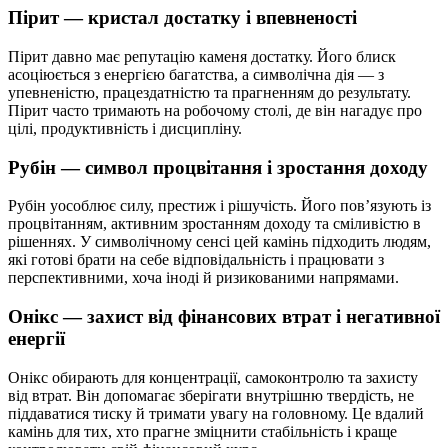
Пірит — кристал достатку і впевненості
Пірит давно має репутацію каменя достатку. Його блиск
асоціюється з енергією багатства, а символічна дія — з
упевненістю, працездатністю та прагненням до результату.
Пірит часто тримають на робочому столі, де він нагадує про
цілі, продуктивність і дисципліну.
Рубін — символ процвітання і зростання доходу
Рубін уособлює силу, престиж і рішучість. Його пов’язують із
процвітанням, активним зростанням доходу та сміливістю в
рішеннях. У символічному сенсі цей камінь підходить людям,
які готові брати на себе відповідальність і працювати з
перспективними, хоча іноді й ризикованими напрямами.
Онікс — захист від фінансових втрат і негативної
енергії
Онікс обирають для концентрації, самоконтролю та захисту
від втрат. Він допомагає зберігати внутрішню твердість, не
піддаватися тиску й тримати увагу на головному. Це вдалий
камінь для тих, хто прагне зміцнити стабільність і краще