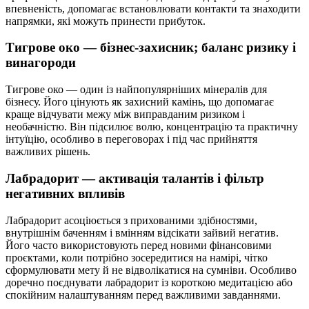
впевненість, допомагає встановлювати контакти та знаходити
напрямки, які можуть принести прибуток.
Тигрове око — бізнес-захисник; баланс ризику і
винагороди
Тигрове око — один із найпопулярніших мінералів для
бізнесу. Його цінують як захисний камінь, що допомагає
краще відчувати межу між виправданим ризиком і
необачністю. Він підсилює волю, концентрацію та практичну
інтуїцію, особливо в переговорах і під час прийняття
важливих рішень.
Лабрадорит — активація талантів і фільтр
негативних впливів
Лабрадорит асоціюється з прихованими здібностями,
внутрішнім баченням і вмінням відсікати зайвий негатив.
Його часто використовують перед новими фінансовими
проєктами, коли потрібно зосередитися на намірі, чітко
сформулювати мету й не відволікатися на сумніви. Особливо
доречно поєднувати лабрадорит із короткою медитацією або
спокійним налаштуванням перед важливими завданнями.