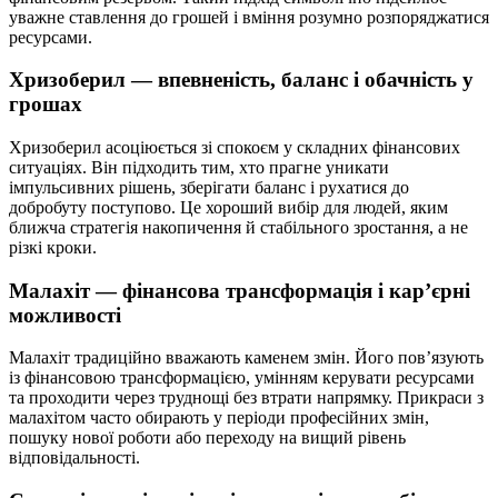
уважне ставлення до грошей і вміння розумно розпоряджатися
ресурсами.
Хризоберил — впевненість, баланс і обачність у
грошах
Хризоберил асоціюється зі спокоєм у складних фінансових
ситуаціях. Він підходить тим, хто прагне уникати
імпульсивних рішень, зберігати баланс і рухатися до
добробуту поступово. Це хороший вибір для людей, яким
ближча стратегія накопичення й стабільного зростання, а не
різкі кроки.
Малахіт — фінансова трансформація і кар’єрні
можливості
Малахіт традиційно вважають каменем змін. Його пов’язують
із фінансовою трансформацією, умінням керувати ресурсами
та проходити через труднощі без втрати напрямку. Прикраси з
малахітом часто обирають у періоди професійних змін,
пошуку нової роботи або переходу на вищий рівень
відповідальності.