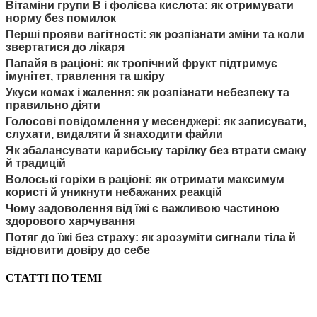
Вітаміни групи B і фолієва кислота: як отримувати
норму без помилок
Перші прояви вагітності: як розпізнати зміни та коли
звертатися до лікаря
Папайя в раціоні: як тропічний фрукт підтримує
імунітет, травлення та шкіру
Укуси комах і жалення: як розпізнати небезпеку та
правильно діяти
Голосові повідомлення у месенджері: як записувати,
слухати, видаляти й знаходити файли
Як збалансувати карибську тарілку без втрати смаку
й традицій
Волоські горіхи в раціоні: як отримати максимум
користі й уникнути небажаних реакцій
Чому задоволення від їжі є важливою частиною
здорового харчування
Потяг до їжі без страху: як зрозуміти сигнали тіла й
відновити довіру до себе
СТАТТІ ПО ТЕМІ