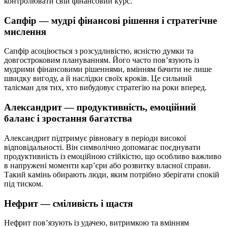
контролювати свій фінансовий курс.
Сапфір — мудрі фінансові рішення і стратегічне
мислення
Сапфір асоціюється з розсудливістю, ясністю думки та
довгостроковим плануванням. Його часто пов’язують із
мудрими фінансовими рішеннями, вмінням бачити не лише
швидку вигоду, а й наслідки своїх кроків. Це сильний
талісман для тих, хто вибудовує стратегію на роки вперед.
Александрит — продуктивність, емоційний
баланс і зростання багатства
Александрит підтримує рівновагу в періоди високої
відповідальності. Він символічно допомагає поєднувати
продуктивність із емоційною стійкістю, що особливо важливо
в напружені моменти кар’єри або розвитку власної справи.
Такий камінь обирають люди, яким потрібно зберігати спокій
під тиском.
Нефрит — сміливість і щастя
Нефрит пов’язують із удачею, витримкою та вмінням