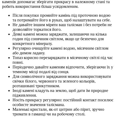
каменів допомагає зберігати прикрасу в належному стані та
робить використання більш усвідомленим.
Після покупки промийте камінь під проточною водою
та потримайте його в руках, щоб налаштувати на себе.
Не давайте іншим міряти ваш талісман і без потреби не
дозволяйте торкатися його.
Деякі камені можна заряджати, залишаючи на кілька
годин під сонячним світлом, якщо це безпечно для
конкретного мінералу.
Регулярно очищуйте камені водою, місячним світлом
або димом ладану.
Топаз корисно перезаряджати в місячному світлі під час
повні.
Періодично давайте каменям відпочити, зберігаючи їх у
темному місці подалі від сонця.
Для символічного заряджання можна використовувати
свічки білого, червоного та зеленого кольорів,
розташовані трикутником.
Іноді камені кладуть на землю, щоб дати їм природне
підживлення.
Носіть прикрасу регулярно: постійний контакт посилює
особисте значення талісмана.
Маленькі кристали, як-от цитрин або пірит, зручно
тримати в гаманці чи на робочому столі.