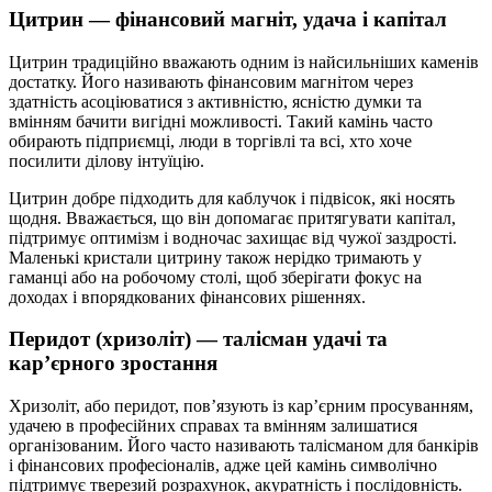
Цитрин — фінансовий магніт, удача і капітал
Цитрин традиційно вважають одним із найсильніших каменів
достатку. Його називають фінансовим магнітом через
здатність асоціюватися з активністю, ясністю думки та
вмінням бачити вигідні можливості. Такий камінь часто
обирають підприємці, люди в торгівлі та всі, хто хоче
посилити ділову інтуїцію.
Цитрин добре підходить для каблучок і підвісок, які носять
щодня. Вважається, що він допомагає притягувати капітал,
підтримує оптимізм і водночас захищає від чужої заздрості.
Маленькі кристали цитрину також нерідко тримають у
гаманці або на робочому столі, щоб зберігати фокус на
доходах і впорядкованих фінансових рішеннях.
Перидот (хризоліт) — талісман удачі та
кар’єрного зростання
Хризоліт, або перидот, пов’язують із кар’єрним просуванням,
удачею в професійних справах та вмінням залишатися
організованим. Його часто називають талісманом для банкірів
і фінансових професіоналів, адже цей камінь символічно
підтримує тверезий розрахунок, акуратність і послідовність.