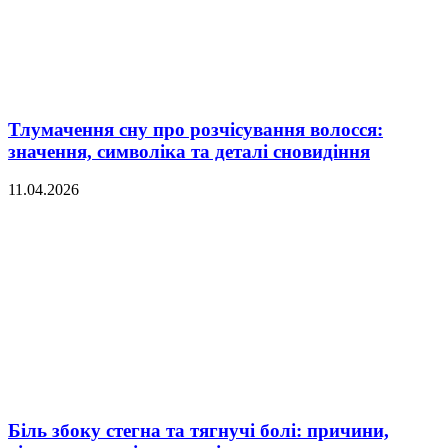
Тлумачення сну про розчісування волосся:
значення, символіка та деталі сновидіння
11.04.2026
Біль збоку стегна та тягнучі болі: причини,