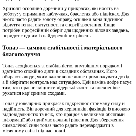
Хризоліт особливо доречний у прикрасах, які носять на
роботу: у стриманих каблучках, браслетах або підвісках. Для
нього часто радять золоту оправу, оскільки вона підсилює
відчуття тепла, статусності та енергії зростання. Якщо
потрібен професійний оберіг для щоденних ділових завдань,
перидот є одним із найдоречніших рішень.
Топаз — символ стабільності і матеріального
благополуччя
Топаз асоціюється зі стабільністю, внутрішнім порядком і
здатністю спокійно діяти в складних обставинах. Його
обирають люди, яким важливо не лише примножувати дохід,
а й зберігати контроль над ситуацією. Цей камінь добре пасує
тим, хто прагне зміцнити лідерські якості та впевненіше
рухатися кар’єрними сходами.
Топаз у ювелірних прикрасах підкреслює стриману силу й
надійність. Він доречний для керівників, фахівців із високою
відповідальністю та всіх, хто працює з великими обсягами
інформації або приймає важливі рішення. Для збереження
символічної сили топаз часто радять перезаряджати в
місячному світлі під час повні.