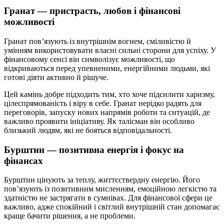
Гранат — пристрасть, любов і фінансові
можливості
Гранат пов’язують із внутрішнім вогнем, сміливістю й
умінням використовувати власні сильні сторони для успіху. У
фінансовому сенсі він символізує можливості, що
відкриваються перед упевненими, енергійними людьми, які
готові діяти активно й рішуче.
Цей камінь добре підходить тим, хто хоче підсилити харизму,
цілеспрямованість і віру в себе. Гранат нерідко радять для
переговорів, запуску нових напрямів роботи та ситуацій, де
важливо проявити ініціативу. Як талісман він особливо
близький людям, які не бояться відповідальності.
Бурштин — позитивна енергія і фокус на
фінансах
Бурштин цінують за теплу, життєствердну енергію. Його
пов’язують із позитивним мисленням, емоційною легкістю та
здатністю не застрягати в сумнівах. Для фінансової сфери це
важливо, адже спокійний і світлий внутрішній стан допомагає
краще бачити рішення, а не проблеми.