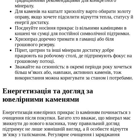
традиційними рекомендаціями для конкретного
мінералу.
Для каменів на кшталт хризоліту варто обирати золоту
оправу, якщо хочете підсилити відчуття тепла, статусу й
енергії достатку.
Поєднуйте носіння прикрас із вільними камінцями в
кишені чи сумці для постійної символічної підтримки.
Хризопраз доречно тримати в гаманці або біля
грошового резерву.
Пірит, цитрин та інші мінерали достатку добре
працюють на робочому столі, де підтримують фокус на
грошовому потоці.
Зважайте на сезонність: в окремі періоди року хочеться
більш м’яких або, навпаки, активних каменів, тож
використання можна коригувати за станом і потребами.
Енергетизація та догляд за
ювелірними каменями
Енергетизація ювелірних прикрас із камінням починається з
очищення після покупки. Багато хто вважає, що мінерал має
звикнути до нового власника, тому правильний догляд
підтримує не лише зовнішній вигляд, а й особисте відчуття
зв’язку з талісманом. Регулярне очищення і заряджання