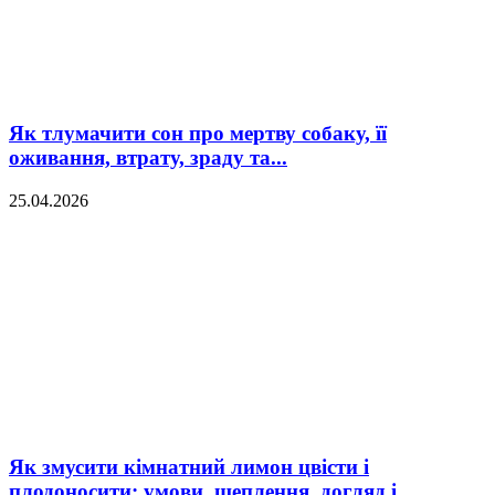
Як тлумачити сон про мертву собаку, її
оживання, втрату, зраду та...
25.04.2026
Як змусити кімнатний лимон цвісти і
плодоносити: умови, щеплення, догляд і...