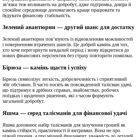
зв’язки теж впливають на добробут, адже підтримка, довіра й
спокійне середовище допомагають краще працювати та
будувати фінансову стабільність.
Зелений авантюрин — другий шанс для достатку
Зелений авантюрин пов’язують із відновленням можливостей
і поверненням втрачених шансів. Це добрий камінь для тих,
хто хоче перегорнути невдалий період і знову відкритися до
нових фінансових перспектив без страху повторити помилки.
Бірюза — камінь щастя і успіху
Бірюза символізує легкість, доброзичливість і сприятливий
збіг обставин. Її часто носять як повсякденний талісман удачі,
що підтримує в дрібних справах, знайомствах, робочих
поїздках і щоденних рішеннях, які з часом формують
загальний добробут.
Яшма — серед талісманів для фінансової удачі
Яшма доповнює набір талісманів для залучення грошей як
камінь стійкості, практичності й витримки. Вона не про
різкий прорив, а про міцний фундамент, уважність до деталей