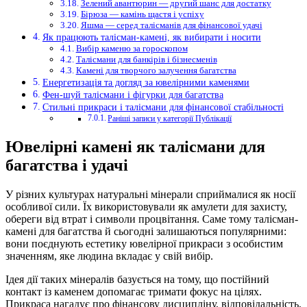
Зелений авантюрин — другий шанс для достатку
Бірюза — камінь щастя і успіху
Яшма — серед талісманів для фінансової удачі
Як працюють талісман-камені, як вибирати і носити
Вибір каменю за гороскопом
Талісмани для банкірів і бізнесменів
Камені для творчого залучення багатства
Енергетизація та догляд за ювелірними каменями
Фен-шуй талісмани і фігурки для багатства
Стильні прикраси і талісмани для фінансової стабільності
Раніші записи у категорії Публікації
Ювелірні камені як талісмани для
багатства і удачі
У різних культурах натуральні мінерали сприймалися як носії
особливої сили. Їх використовували як амулети для захисту,
обереги від втрат і символи процвітання. Саме тому талісман-
камені для багатства й сьогодні залишаються популярними:
вони поєднують естетику ювелірної прикраси з особистим
значенням, яке людина вкладає у свій вибір.
Ідея дії таких мінералів базується на тому, що постійний
контакт із каменем допомагає тримати фокус на цілях.
Прикраса нагадує про фінансову дисципліну, відповідальність,