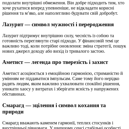
подолати внутрішні обмеження. Він добре підходить тим, хто
хоче рухатися вперед упевненіше, не відкладати корисні
рішення та м’яко, але наполегливо будувати свій добробут.
Лазурит — символ мужності і переродження
Лазурит підтримує внутрішню силу, чесність із собою та
готовність переглянути старі підходи. У фінансовій темі це
важливо тоді, коли потрібне оновлення: зміна стратегії, пошук
нових джерел доходу або вихід із тривалого застою.
Аметист — легенда про тверезість і захист
Аметист асоціюється з емоційною гармонією, стриманістю й
умінням не піддаватися імпульсам. Саме тому його нерідко
радять людям, яким важливо ухвалювати спокійні рішення,
уникати хаосу у витратах і зберігати ясність у напружених
обставинах.
Смарагд — зцілення і символ кохання та
природи
Смарагд вважають каменем гармонії, теплих стосунків і
внутрішньої рівноваги. У ширшому сенсі стабільні особисті