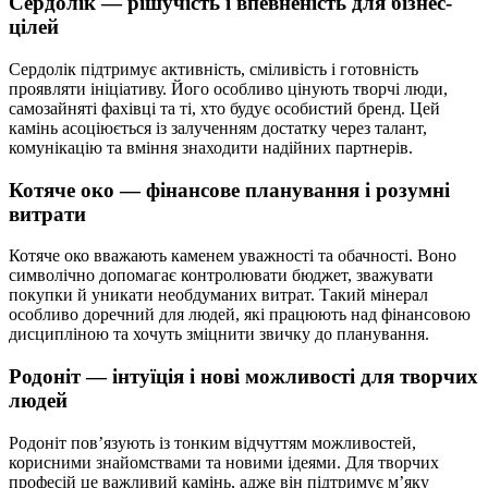
Сердолік — рішучість і впевненість для бізнес-
цілей
Сердолік підтримує активність, сміливість і готовність
проявляти ініціативу. Його особливо цінують творчі люди,
самозайняті фахівці та ті, хто будує особистий бренд. Цей
камінь асоціюється із залученням достатку через талант,
комунікацію та вміння знаходити надійних партнерів.
Котяче око — фінансове планування і розумні
витрати
Котяче око вважають каменем уважності та обачності. Воно
символічно допомагає контролювати бюджет, зважувати
покупки й уникати необдуманих витрат. Такий мінерал
особливо доречний для людей, які працюють над фінансовою
дисципліною та хочуть зміцнити звичку до планування.
Родоніт — інтуїція і нові можливості для творчих
людей
Родоніт пов’язують із тонким відчуттям можливостей,
корисними знайомствами та новими ідеями. Для творчих
професій це важливий камінь, адже він підтримує м’яку