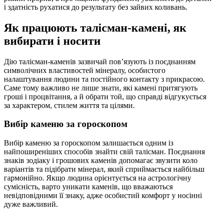
і здатність рухатися до результату без зайвих коливань.
Як працюють талісман-камені, як
вибирати і носити
Дію талісман-каменів зазвичай пов’язують із поєднанням
символічних властивостей мінералу, особистого
налаштування людини та постійного контакту з прикрасою.
Саме тому важливо не лише знати, які камені притягують
гроші і процвітання, а й обрати той, що справді відгукується
за характером, стилем життя та цілями.
Вибір каменю за гороскопом
Вибір каменю за гороскопом залишається одним із
найпоширеніших способів знайти свій талісман. Поєднання
знаків зодіаку і грошових каменів допомагає звузити коло
варіантів та підібрати мінерал, який сприймається найбільш
гармонійно. Якщо людина орієнтується на астрологічну
сумісність, варто уникати каменів, що вважаються
невідповідними її знаку, адже особистий комфорт у носінні
дуже важливий.