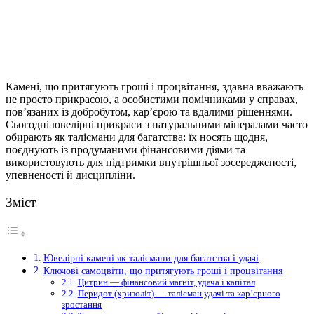
Камені, що притягують гроші і процвітання, здавна вважають
не просто прикрасою, а особистими помічниками у справах,
пов’язаних із добробутом, кар’єрою та вдалими рішеннями.
Сьогодні ювелірні прикраси з натуральними мінералами часто
обирають як талісмани для багатства: їх носять щодня,
поєднують із продуманими фінансовими діями та
використовують для підтримки внутрішньої зосередженості,
упевненості й дисципліни.
Зміст
Ювелірні камені як талісмани для багатства і удачі
Ключові самоцвіти, що притягують гроші і процвітання
Цитрин — фінансовий магніт, удача і капітал
Перидот (хризоліт) — талісман удачі та кар’єрного
зростання