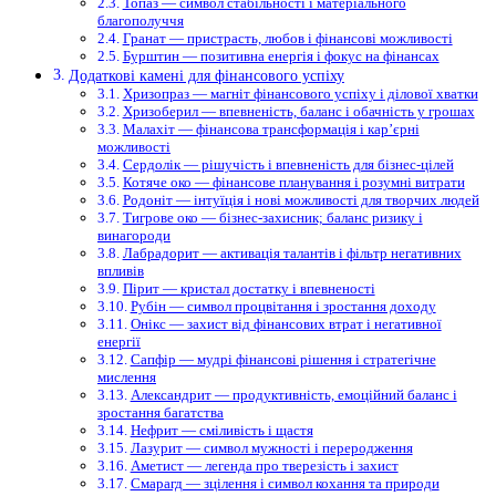
Топаз — символ стабільності і матеріального
благополуччя
Гранат — пристрасть, любов і фінансові можливості
Бурштин — позитивна енергія і фокус на фінансах
Додаткові камені для фінансового успіху
Хризопраз — магніт фінансового успіху і ділової хватки
Хризоберил — впевненість, баланс і обачність у грошах
Малахіт — фінансова трансформація і кар’єрні
можливості
Сердолік — рішучість і впевненість для бізнес-цілей
Котяче око — фінансове планування і розумні витрати
Родоніт — інтуїція і нові можливості для творчих людей
Тигрове око — бізнес-захисник; баланс ризику і
винагороди
Лабрадорит — активація талантів і фільтр негативних
впливів
Пірит — кристал достатку і впевненості
Рубін — символ процвітання і зростання доходу
Онікс — захист від фінансових втрат і негативної
енергії
Сапфір — мудрі фінансові рішення і стратегічне
мислення
Александрит — продуктивність, емоційний баланс і
зростання багатства
Нефрит — сміливість і щастя
Лазурит — символ мужності і переродження
Аметист — легенда про тверезість і захист
Смарагд — зцілення і символ кохання та природи