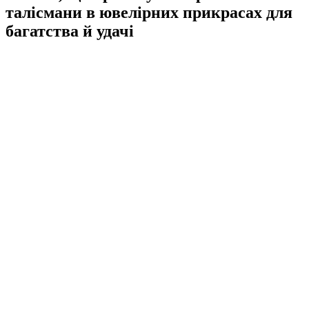
талісмани в ювелірних прикрасах для
багатства й удачі