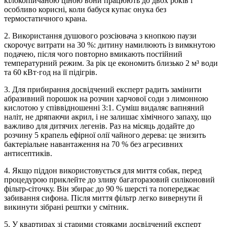
кілокопійчаною ціною вони працюють до двох років і
особливо корисні, коли бабуся купає онука без
термостатичного крана.
2. Використання душового розсіювача з кнопкою паузи
скорочує витрати на 30 %: дитину намилюють із вимкнутою
подачею, після чого повторно вмикають постійний
температурний режим. За рік це економить близько 2 м³ води
та 60 кВт·год на її підігрів.
3. Для прибирання досвідчений експерт радить замінити
абразивний порошок на розчин харчової соди з лимонною
кислотою у співвідношенні 3:1. Суміш видаляє вапняний
наліт, не дряпаючи акрил, і не залишає хімічного запаху, що
важливо для дитячих легенів. Раз на місяць додайте до
розчину 5 крапель ефірної олії чайного дерева: це знизить
бактеріальне навантаження на 70 % без агресивних
антисептиків.
4. Якщо піддон використовується для миття собак, перед
процедурою приклейте до зливу багаторазовий силіконовий
фільтр-сіточку. Він збирає до 90 % шерсті та попереджає
забивання сифона. Після миття фільтр легко вивернути й
викинути зібрані рештки у смітник.
5. У квартирах зі старими стояками досвідчений експерт