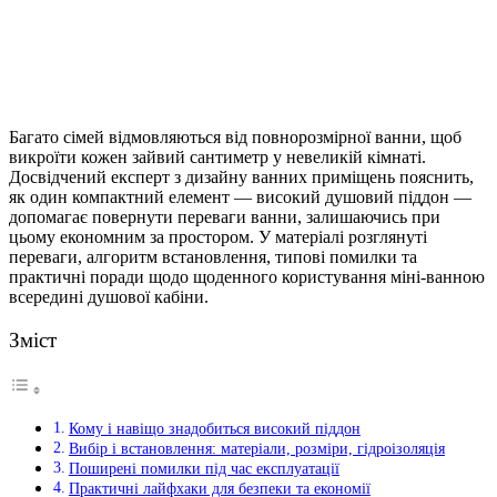
Багато сімей відмовляються від повнорозмірної ванни, щоб
викроїти кожен зайвий сантиметр у невеликій кімнаті.
Досвідчений експерт з дизайну ванних приміщень пояснить,
як один компактний елемент — високий душовий піддон —
допомагає повернути переваги ванни, залишаючись при
цьому економним за простором. У матеріалі розглянуті
переваги, алгоритм встановлення, типові помилки та
практичні поради щодо щоденного користування міні-ванною
всередині душової кабіни.
Зміст
Кому і навіщо знадобиться високий піддон
Вибір і встановлення: матеріали, розміри, гідроізоляція
Поширені помилки під час експлуатації
Практичні лайфхаки для безпеки та економії