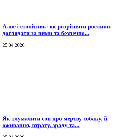
Алое і столітник: як розрізняти рослини,
доглядати за ними та безпечно...
25.04.2026
Як тлумачити сон про мертву собаку, її
оживання, втрату, зраду та...