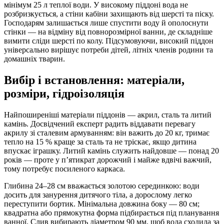
мінімум 25 л теплої води. У високому піддоні вода не
розбризкується, а стіни кабіни захищають від шерсті та піску.
Господарям залишається лише спустити воду й ополоснути
стінки — на відміну від повнорозмірної ванни, де складніше
вимити сліди шерсті по колу. Підсумовуючи, високий піддон
універсально вирішує потреби дітей, літніх членів родини та
домашніх тварин.
Вибір і встановлення: матеріали,
розміри, гідроізоляція
Найпоширеніші матеріали піддонів — акрил, сталь та литий
камінь. Досвідчений експерт радить віддавати перевагу
акрилу зі сталевим армуванням: він важить до 20 кг, тримає
тепло на 15 % краще за сталь та не тріскає, якщо дитина
впускає іграшку. Литий камінь служить найдовше — понад 20
років — проте у п’ятикрат дорожчий і майже вдвічі важчий,
тому потребує посиленого каркаса.
Глибина 24–28 см вважається золотою серединкою: води
досить для занурення дитячого тіла, а дорослому легко
переступити бортик. Мінімальна довжина боку — 80 см;
квадратна або прямокутна форма підбирається під планування
ванної. Слив вибирають діаметром 90 мм, щоб вода сходила за