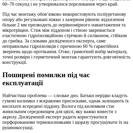
60–70 секунд і не утворювалося переливання через край.
Під час монтажу обов’язково використовують поліуретанову
опору або регульовані ніжки з лазерним рівнем: відхилення
більше 2 мм призводить до нерівномірного навантаження та
мікротріщин. Стик між піддоном і стіною закривається
еластичною гідроізоляційною стрічкою й силіконом, стійким
до грибка. За словами досвідченого експерта, саме
неправильна гідроізоляція є причиною 60 % гарантійних
звернень щодо протікання. Отже, грамотний вибір матеріалу,
точні розміри і герметичний монтаж гарантують довговічність
конструкції.
Поширені помилки під час
експлуатації
Найчастіша проблема — слизьке дно. Батьки нерідко кладуть
гумові килимки з яскравими присосками, однак залишають їх
висихати всередині піддону. Волога під килимком стає
живильним середовищем для цвілі, яку важко вивести з
акрилу. Досвідчений експерт радить користуватися
перфорованими термокилимками і щоразу просушувати їх на
рушникосушці.