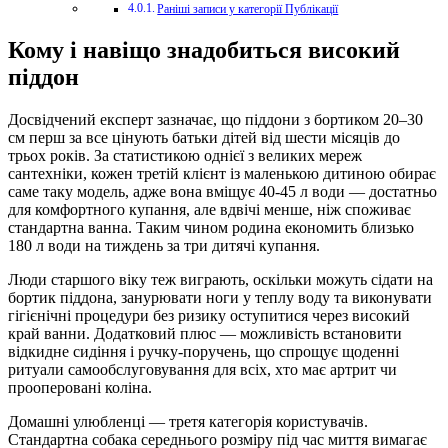
Раніші записи у категорії Публікації
Кому і навіщо знадобиться високий
піддон
Досвідчений експерт зазначає, що піддони з бортиком 20–30
см перш за все цінують батьки дітей від шести місяців до
трьох років. За статистикою однієї з великих мереж
сантехніки, кожен третій клієнт із маленькою дитиною обирає
саме таку модель, адже вона вміщує 40-45 л води — достатньо
для комфортного купання, але вдвічі менше, ніж споживає
стандартна ванна. Таким чином родина економить близько
180 л води на тиждень за три дитячі купання.
Люди старшого віку теж виграють, оскільки можуть сідати на
бортик піддона, занурювати ноги у теплу воду та виконувати
гігієнічні процедури без ризику оступитися через високий
край ванни. Додатковий плюс — можливість встановити
відкидне сидіння і ручку-поручень, що спрощує щоденні
ритуали самообслуговування для всіх, хто має артрит чи
прооперовані коліна.
Домашні улюбленці — третя категорія користувачів.
Стандартна собака середнього розміру під час миття вимагає