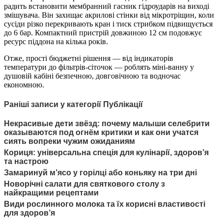
радить встановити мембранний гасник гідроударів на виході
змішувача. Він захищає акрилові стінки від мікротріщин, коли
сусіди різко перекривають кран і тиск стрибком підвищується
до 6 бар. Компактний пристрій довжиною 12 см подовжує
ресурс піддона на кілька років.
Отже, прості бюджетні рішення — від індикаторів
температури до фільтрів-сіточок — роблять міні-ванну у
душовій кабіні безпечною, довговічною та водночас
економною.
Раніші записи у категорії Публікації
Некрасивые дети звёзд: почему малыши селебрити
оказываются под огнём критики и как они учатся
сиять вопреки чужим ожиданиям
Кориця: універсальна спеція для кулінарії, здоров’я
та настрою
Замаринуй м’ясо у горілці або коньяку на три дні
Новорічні салати для святкового столу з
найкращими рецептами
Види рослинного молока та їх корисні властивості
для здоров’я