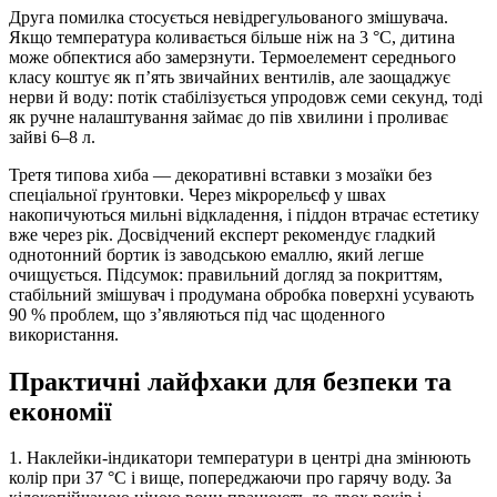
Друга помилка стосується невідрегульованого змішувача.
Якщо температура коливається більше ніж на 3 °C, дитина
може обпектися або замерзнути. Термоелемент середнього
класу коштує як п’ять звичайних вентилів, але заощаджує
нерви й воду: потік стабілізується упродовж семи секунд, тоді
як ручне налаштування займає до пів хвилини і проливає
зайві 6–8 л.
Третя типова хиба — декоративні вставки з мозаїки без
спеціальної ґрунтовки. Через мікрорельєф у швах
накопичуються мильні відкладення, і піддон втрачає естетику
вже через рік. Досвідчений експерт рекомендує гладкий
однотонний бортик із заводською емаллю, який легше
очищується. Підсумок: правильний догляд за покриттям,
стабільний змішувач і продумана обробка поверхні усувають
90 % проблем, що з’являються під час щоденного
використання.
Практичні лайфхаки для безпеки та
економії
1. Наклейки-індикатори температури в центрі дна змінюють
колір при 37 °C і вище, попереджаючи про гарячу воду. За