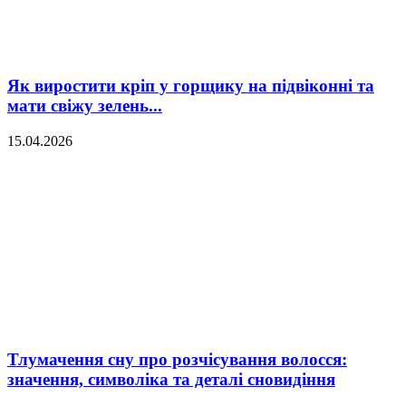
Як виростити кріп у горщику на підвіконні та
мати свіжу зелень...
15.04.2026
Тлумачення сну про розчісування волосся:
значення, символіка та деталі сновидіння