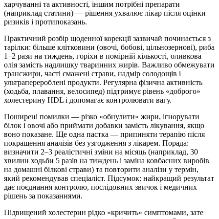
харчуванні та активності, іншим потрібні препарати
(наприклад статини) — рішення ухвалює лікар після оцінки
ризиків і протипоказань.
Практичний розбір щоденної корекції зазвичай починається з
тарілки: більше клітковини (овочі, бобові, цільнозернові), риба
1–2 рази на тиждень, горіхи в помірній кількості, оливкова
олія замість надлишку тваринних жирів. Важливо обмежувати
трансжири, часті смажені страви, надмір солодощів і
ультраперероблені продукти. Регулярна фізична активність
(ходьба, плавання, велосипед) підтримує рівень «доброго»
холестерину HDL і допомагає контролювати вагу.
Поширені помилки — різко «обнулити» жири, ігнорувати
білок і овочі або приймати добавки замість лікування, якщо
воно показане. Ще одна пастка — припиняти терапію після
покращення аналізів без узгодження з лікарем. Порада:
визначити 2–3 реалістичні зміни на місяць (наприклад, 30
хвилин ходьби 5 разів на тиждень і заміна ковбасних виробів
на домашні білкові страви) та повторити аналізи у термін,
який рекомендував спеціаліст. Підсумок: найкращий результат
дає поєднання контролю, послідовних звичок і медичних
рішень за показаннями.
Підвищений холестерин рідко «кричить» симптомами, зате