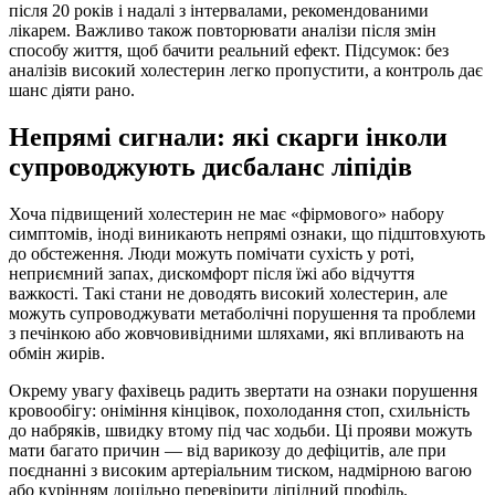
після 20 років і надалі з інтервалами, рекомендованими
лікарем. Важливо також повторювати аналізи після змін
способу життя, щоб бачити реальний ефект. Підсумок: без
аналізів високий холестерин легко пропустити, а контроль дає
шанс діяти рано.
Непрямі сигнали: які скарги інколи
супроводжують дисбаланс ліпідів
Хоча підвищений холестерин не має «фірмового» набору
симптомів, іноді виникають непрямі ознаки, що підштовхують
до обстеження. Люди можуть помічати сухість у роті,
неприємний запах, дискомфорт після їжі або відчуття
важкості. Такі стани не доводять високий холестерин, але
можуть супроводжувати метаболічні порушення та проблеми
з печінкою або жовчовивідними шляхами, які впливають на
обмін жирів.
Окрему увагу фахівець радить звертати на ознаки порушення
кровообігу: оніміння кінцівок, похолодання стоп, схильність
до набряків, швидку втому під час ходьби. Ці прояви можуть
мати багато причин — від варикозу до дефіцитів, але при
поєднанні з високим артеріальним тиском, надмірною вагою
або курінням доцільно перевірити ліпідний профіль.