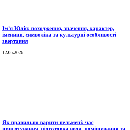
Ім’я Юлія: походження, значення, характер,
іменини, символіка та культурні особливості
звертання
12.05.2026
Як правильно варити пельмені: час
приготування, підготовка води, помішування та