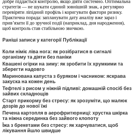
добре піддається контролю, якщо діяти системно. Оптимальна
стратегія — не шукати єдиний зовнішній знак, а регулярно
перевіряти ліпідний профіль і коригувати фактори ризику.
Практична порада: запланувати дату аналізу вже зараз і
прив’язати її до зручної події (наприклад, дня народження),
щоб контроль став стабільною звичкою.
Раніші записи у категорії Публікації
Коли німіє ліва нога: як розібратися в сигналі
організму та діяти без паніки
Квашені огірки на зиму: як зробити їх хрумкими та
зберегти надовго
Маринована капуста з буряком і часником: яскрава
закуска на кожен день
Тефтелі з рисом у ніжній підливі: домашній спосіб без
зайвих складнощів
Старт прикорму без стресу: як зрозуміти, що малюк
дозрів до нової їжі
Печена картопля в аерофритюрниці: хрустка шкірка
та ніжна серединка без зайвого клопоту
Їжа з брекетами без стресу: як харчуватися, щоб
лікування йшло швидше