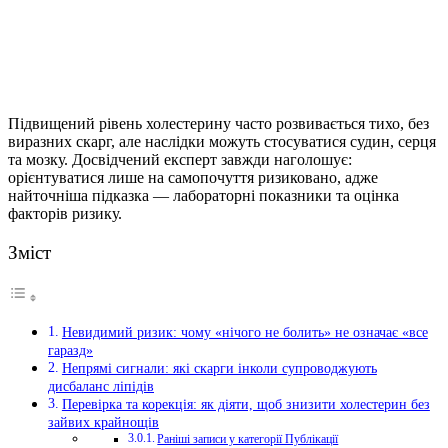
Підвищений рівень холестерину часто розвивається тихо, без
виразних скарг, але наслідки можуть стосуватися судин, серця
та мозку. Досвідчений експерт завжди наголошує:
орієнтуватися лише на самопочуття ризиковано, адже
найточніша підказка — лабораторні показники та оцінка
факторів ризику.
Зміст
Невидимий ризик: чому «нічого не болить» не означає «все
гаразд»
Непрямі сигнали: які скарги інколи супроводжують
дисбаланс ліпідів
Перевірка та корекція: як діяти, щоб знизити холестерин без
зайвих крайнощів
Раніші записи у категорії Публікації