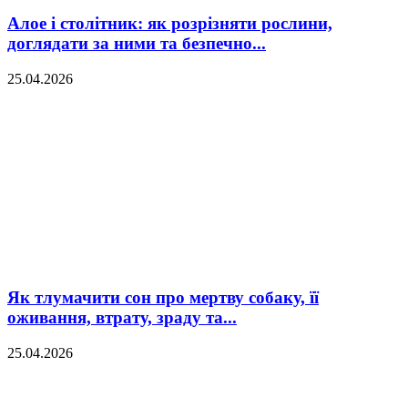
Алое і столітник: як розрізняти рослини,
доглядати за ними та безпечно...
25.04.2026
Як тлумачити сон про мертву собаку, її
оживання, втрату, зраду та...
25.04.2026