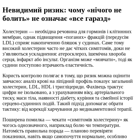
Невидимий ризик: чому «нічого не
болить» не означає «все гаразд»
Холестерин — необхідна речовина для гормонів і клітинних
мембран, однак підвищення «поганих» фракцій (передусім
LDL) сприяє накопиченню бляшок у судинах. Саме тому
високий холестерин часто не дає чітких симптомів, доки не
з’являються ускладнення: атеросклероз, ішемічна хвороба
серця, інфаркт або інсульт. Організм може «мовчати», тоді як
судини поступово втрачають еластичність.
Користь контролю полягає в тому, що ризик можна оцінити
завчасно: аналіз крові на ліпідний профіль показує загальний
холестерин, LDL, HDL і тригліцериди. Фахівець трактує
цифри не ізольовано, а з урахуванням віку, артеріального
тиску, маси тіла, наявності діабету, куріння та сімейної історії
серцево-судинних подій. Такий підхід допомагає обрати
тактику: від корекції харчування до медикаментозної терапії.
Поширена помилка — чекати «симптомів холестерину» як
чогось однозначного, наприклад болю чи температури.
Натомість правильна порада — планово перевіряти
показники, навіть якщо самопочуття нормальне, особливо