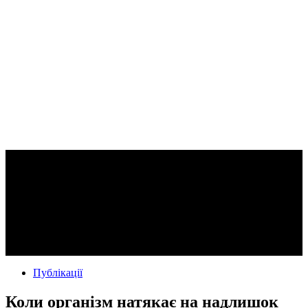
Публікації
Коли організм натякає на надлишок