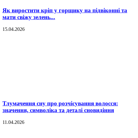
Як виростити кріп у горщику на підвіконні та
мати свіжу зелень...
15.04.2026
Тлумачення сну про розчісування волосся:
значення, символіка та деталі сновидіння
11.04.2026