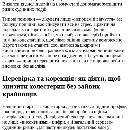
Виявлення дисліпідемії на цьому етапі допомагає зменшити
ризик судинних подій.
Типові помилки — лікувати лише «неприємні відчуття» без
пошуку причини або списувати все на стрес. Практична
порада: вести короткий щоденник симптомів (коли
з’являються, після якої їжі, чи є набряки ввечері) і прийти з
ним на консультацію, щоб лікар оцінив картину комплексно.
Варто також не ставити собі діагноз за шкірними
висипаннями: інколи трапляються ксантелазми чи інші зміни,
але частіше висип має інше походження. Підсумок: непрямі
скарги — привід перевірити показники, а не підстава робити
висновки без аналізів.
Перевірка та корекція: як діяти, щоб
знизити холестерин без зайвих
крайнощів
Надійний старт — лабораторна діагностика: ліпідний профіль,
інколи додатково глюкоза, печінкові проби та оцінка
артеріального тиску. Досвідчений експерт пояснює: важливі
не лише «високі/низькі» цифри, а й загальний серцево-
судинний ризик. Для частини людей достатньо змін у