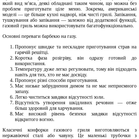
який вид м’яса, деякі обладнані таким чином, що можна без
проблем приготувати ціле меню. Зокрема, американські
моделі — це більше кухні надворі, ніж чисті грилі. Запікання,
тушкування або запікання — залежно від додаткової функції,
газовий гриль можна використовувати багатофункціонально.
Основні переваги барбекю на газу.
Пропонує швидке та нескладне приготування страв на
гарячій решітці.
Коротка фаза розігріву, він одразу готовий до
використання.
Температуру дуже легко регулювати, тому він підходить
навіть для тих, хто не має досвіду.
Пропонує різні способи приготування.
Має низьке забруднення димом та не має неприємного
запаху.
Легко чиститься завдяки відсутності золи.
Відсутність утворення шкідливих речовин — отже
більш здоровий для харчування.
Має високий рівень безпеки завдяки відсутності
відкритого вогню.
Класичні конфорки газового гриля виготовляються з
нержавіючої сталі або чавуну. Це маленькі трубочки з