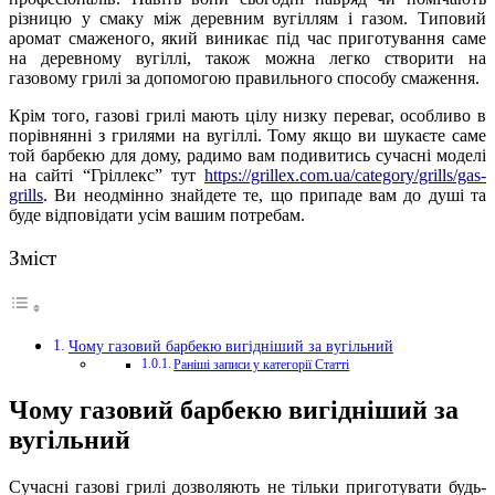
різницю у смаку між деревним вугіллям і газом. Типовий
аромат смаженого, який виникає під час приготування саме
на деревному вугіллі, також можна легко створити на
газовому грилі за допомогою правильного способу смаження.
Крім того, газові грилі мають цілу низку переваг, особливо в
порівнянні з грилями на вугіллі. Тому якщо ви шукаєте саме
той барбекю для дому, радимо вам подивитись сучасні моделі
на сайті “Гріллекс” тут
https://grillex.com.ua/category/grills/gas-
grills
. Ви неодмінно знайдете те, що припаде вам до душі та
буде відповідати усім вашим потребам.
Зміст
Чому газовий барбекю вигідніший за вугільний
Раніші записи у категорії Статті
Чому газовий барбекю вигідніший за
вугільний
Сучасні газові грилі дозволяють не тільки приготувати будь-