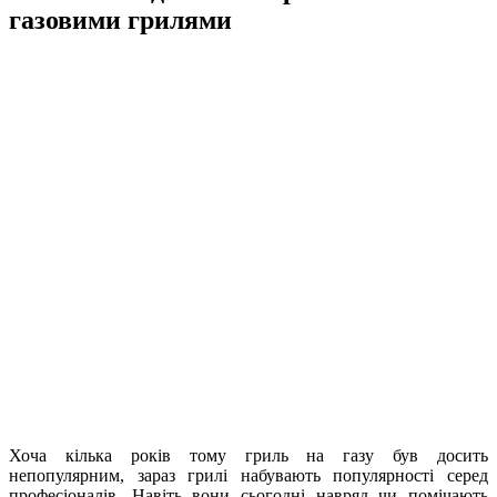
газовими грилями
Хоча кілька років тому гриль на газу був досить
непопулярним, зараз грилі набувають популярності серед
професіоналів.
Навіть вони сьогодні навряд чи помічають