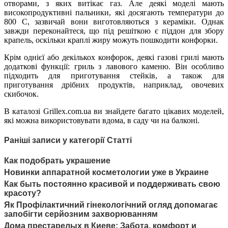
отворами, з яких витікає газ. Але деякі моделі мають
високопродуктивні пальники, які досягають температури до
800 С, зазвичай вони виготовляються з кераміки. Однак
завжди переконайтеся, що під решіткою є піддон для збору
крапель, оскільки краплі жиру можуть пошкодити конфорки.
Крім однієї або декількох конфорок, деякі газові грилі мають
додаткові функції: гриль з лавового каменю. Він особливо
підходить для приготування стейків, а також для
приготування дрібних продуктів, наприклад, овочевих
скибочок.
В каталозі Grillex.com.ua ви знайдете багато цікавих моделей,
які можна використовувати вдома, в саду чи на балконі.
Раніші записи у категорії Статті
Как подобрать украшение
Новинки аппаратной косметологии уже в Украине
Как быть постоянно красивой и поддерживать свою
красоту?
Як Профілактичний гінекологічний огляд допомагає
запобігти серйозним захворюванням
Дома престарелых в Киеве: Забота, комфорт и