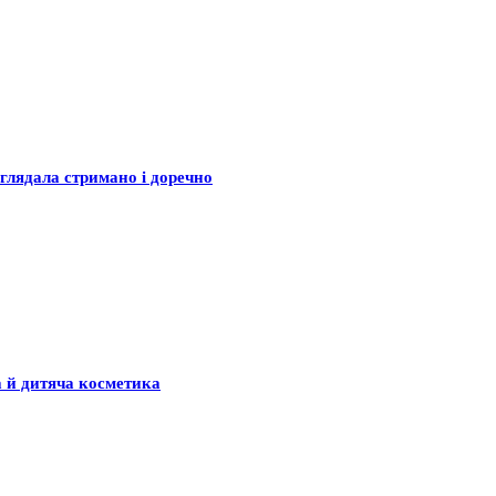
глядала стримано і доречно
а й дитяча косметика