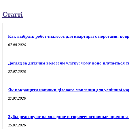
Статті
Как выбрать робот-пылесос для квартиры с порогами, ков
07.08.2026
Догляд за дитячим волоссям улітку: чому воно плутається т
27.07.2026
Як покращити навички ділового мовлення для успішної ка
27.07.2026
Зубы реагируют на холодное и горячее: основные причины
25.07.2026