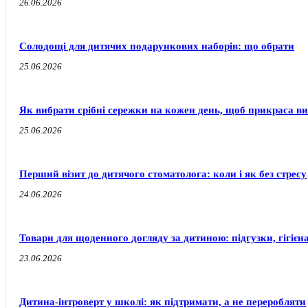
26.06.2026
Солодощі для дитячих подарункових наборів: що обрати
25.06.2026
Як вибрати срібні сережки на кожен день, щоб прикраса ви
25.06.2026
Перший візит до дитячого стоматолога: коли і як без стресу
24.06.2026
Товари для щоденного догляду за дитиною: підгузки, гігієн
23.06.2026
Дитина-інтроверт у школі: як підтримати, а не переробляти