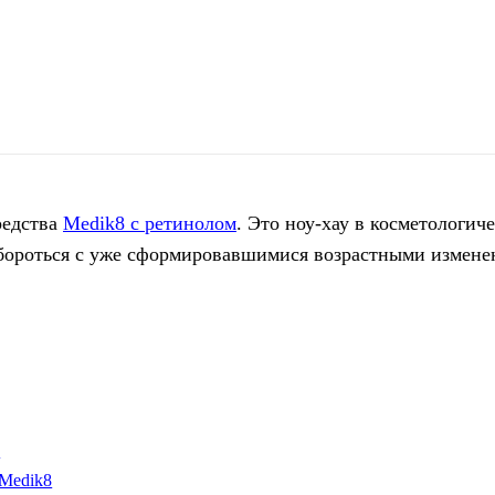
редства
Medik8 с ретинолом
. Это ноу-хау в косметологиче
, бороться с уже сформировавшимися возрастными измене
а
 Medik8