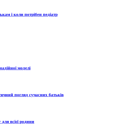
ькам і коли потрібен педіатр
надійної моделі
тичний погляд сучасних батьків
 для всієї родини