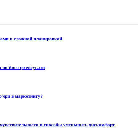
рами и сложной планировкой
а як його розчісувати
р’єри в маркетингу?
 чувствительности и способы уменьшить дискомфорт