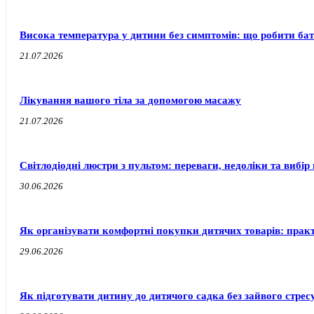
Висока температура у дитини без симптомів: що робити бат
21.07.2026
Лікування вашого тіла за допомогою масажу
21.07.2026
Світлодіодні люстри з пультом: переваги, недоліки та вибір 
30.06.2026
Як організувати комфортні покупки дитячих товарів: прак
29.06.2026
Як підготувати дитину до дитячого садка без зайвого стресу