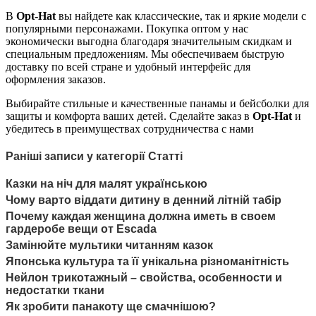
В
Opt-Hat
вы найдете как классические, так и яркие модели с
популярными персонажами. Покупка оптом у нас
экономически выгодна благодаря значительным скидкам и
специальным предложениям. Мы обеспечиваем быструю
доставку по всей стране и удобный интерфейс для
оформления заказов.
Выбирайте стильные и качественные панамы и бейсболки для
защиты и комфорта ваших детей. Сделайте заказ в
Opt-Hat
и
убедитесь в преимуществах сотрудничества с нами
Раніші записи у категорії Статті
Казки на ніч для малят українською
Чому варто віддати дитину в денний літній табір
Почему каждая женщина должна иметь в своем
гардеробе вещи от Escada
Замінюйте мультики читанням казок
Японська культура та її унікальна різноманітність
Нейлон трикотажный – свойства, особенности и
недостатки ткани
Як зробити панакоту ще смачнішою?