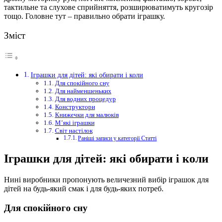
тактильне та слухове сприйняття, розширюватимуть кругозір
тощо. Головне тут – правильно обрати іграшку.
Зміст
Іграшки для дітей: які обирати і коли
Для спокійного сну
Для найменшеньких
Для водних процедур
Конструктори
Книжечки для малюків
М’які іграшки
Світ настілок
Раніші записи у категорії Статті
Іграшки для дітей: які обирати і коли
Нині виробники пропонують величезний вибір іграшок для
дітей на будь-який смак і для будь-яких потреб.
Для спокійного сну