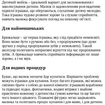
Дитячий мобіль – ідеальний варіант для заспокоювання і
заколисування дитини. Малюк із задоволенням розглядатиме
підвісні іграшки, що обертаються, слухатиме дитячу мелодію.
Така іграшка чудово розвине зорове та слухове сприйняття,
навчить малюка фокусувати погляд на певному об’єкті.
Для найменшеньких
Брязкальце – це перша іграшка, яку слід придбати немовляті.
Воно може бути з ручкою або без, з прорізувачем (що дуже
зручно у період прорізування зубів у немовляти). Такий
аксесуар полегшить неприємні відчуття під час прорізування
зубів. А брязкальце навчить сприймати інформацію не лише
зорово, а і на звук.
Для водних процедур
Буває, що малюк неохоче йде купатися. Вирішити проблему
можуть іграшки для купання. Існує багато іграшок, які можна
сміливо брати з собою до ванної кімнати: іграшкові кораблики
та підводні лодки, фонтанчики, водяні вітряки і знайомі
практично кожному з дитинства гумові качечки та ще багато
чого іншого цікавого. Плаваючі фігурки легко зацікавлять
малюка та полегшать процес купання і для мами, і для дитини.