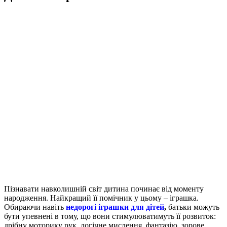
Пізнавати навколишній світ дитина починає від моменту
народження.
Найкращий її помічник у цьому – іграшка.
Обираючи навіть
недорогі іграшки для дітей
,
батьки можуть
бути упевнені в тому, що вони стимулюватимуть її розвиток:
дрібну моторику рук, логічне мислення, фантазію, зорове,