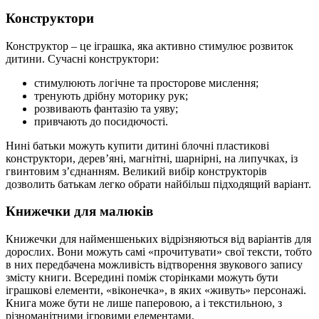
Конструктори
Конструктор – це іграшка, яка активно стимулює розвиток
дитини. Сучасні конструктори:
стимулюють логічне та просторове мислення;
тренують дрібну моторику рук;
розвивають фантазію та уяву;
привчають до посидючості.
Нині батьки можуть купити дитині блочні пластикові
конструктори, дерев’яні, магнітні, шарнірні, на липучках, із
гвинтовим з’єднанням. Великий вибір конструкторів
дозволить батькам легко обрати найбільш підходящий варіант.
Книжечки для малюків
Книжечки для найменшеньких відрізняються від варіантів для
дорослих. Вони можуть самі «прочитувати» свої тексти, тобто
в них передбачена можливість відтворення звукового запису
змісту книги. Всередині поміж сторінками можуть бути
іграшкові елементи, «віконечка», в яких «живуть» персонажі.
Книга може бути не лише паперовою, а і текстильною, з
різноманітними ігровими елементами.