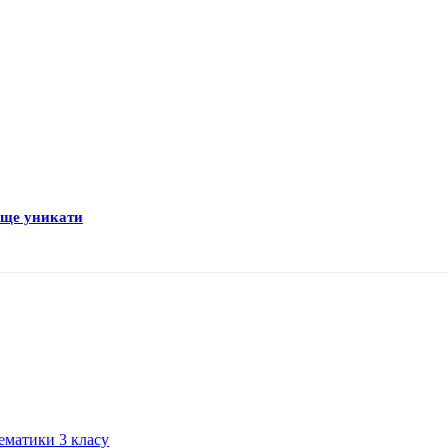
раще уникати
ематики 3 класу