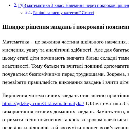
ГДЗ математика 3 клас: Навчання через покрокові ріше
Раніші записи у категорії Статті
Швидке рішення завдань і покрокові пояснен
Математика – це важлива частина шкільного навчання, я
мислення, увагу та аналітичні здібності.
Але для багать
цьому етапі діти починають вивчати більш складні теми:
властивості. Тому батьки та вчителі повинні допомагати
почуватися безпомічними перед труднощами. Зокрема, к
перевіряти правильність виконаних завдань і вчити діте
Вирішення математичних завдань стає значно простішим
https://gdzkey.com/3-klas/matematyka/
ГДЗ математика 3 к
використання готових домашніх завдань. Замість того, 
отримати точні пояснення та крок за кроком навчатися
перевірити відповіді, а й зрозуміти процес розв’язуван