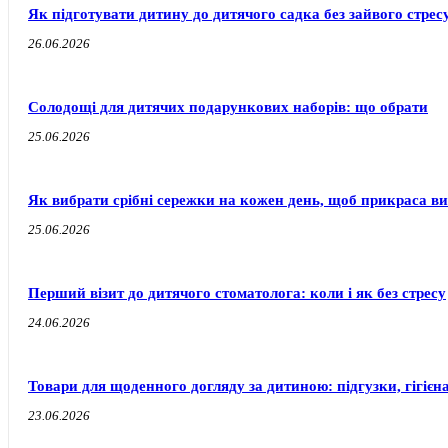
Як підготувати дитину до дитячого садка без зайвого стресу
26.06.2026
Солодощі для дитячих подарункових наборів: що обрати
25.06.2026
Як вибрати срібні сережки на кожен день, щоб прикраса ви
25.06.2026
Перший візит до дитячого стоматолога: коли і як без стресу
24.06.2026
Товари для щоденного догляду за дитиною: підгузки, гігієн
23.06.2026