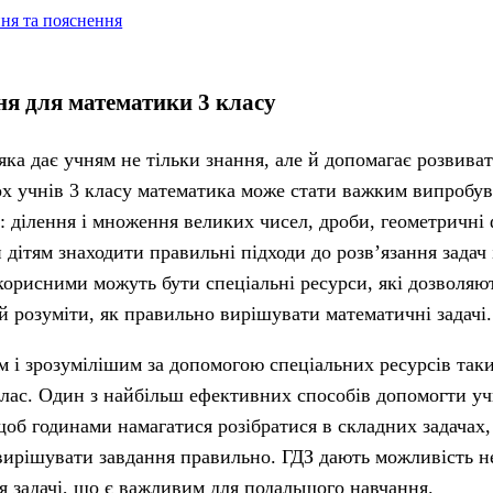
ння та пояснення
ня для математики 3 класу
ка дає учням не тільки знання, але й допомагає розвиват
ох учнів 3 класу математика може стати важким випробу
 ділення і множення великих чисел, дроби, геометричні ф
 дітям знаходити правильні підходи до розв’язання задач 
орисними можуть бути спеціальні ресурси, які дозволяю
й розуміти, як правильно вирішувати математичні задачі.
 і зрозумілішим за допомогою спеціальних ресурсів таки
лас. Один з найбільш ефективних способів допомогти уч
щоб годинами намагатися розібратися в складних задачах,
 вирішувати завдання правильно. ГДЗ дають можливість 
ня задачі, що є важливим для подальшого навчання.