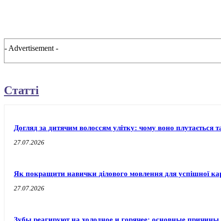
- Advertisement -
Статті
Догляд за дитячим волоссям улітку: чому воно плутається т
27.07.2026
Як покращити навички ділового мовлення для успішної ка
27.07.2026
Зубы реагируют на холодное и горячее: основные причины