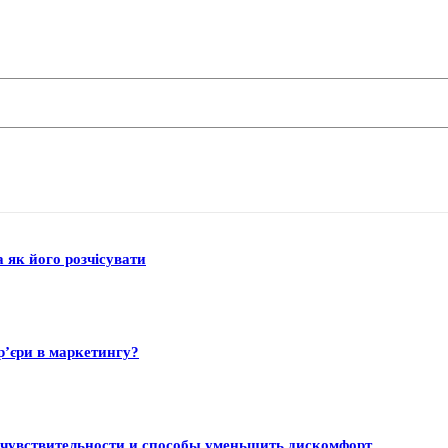
а як його розчісувати
р’єри в маркетингу?
 чувствительности и способы уменьшить дискомфорт