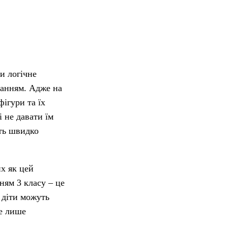
и логічне
ванням. Адже на
ігури та їх
і не давати їм
ть швидко
х як цей
ням 3 класу – це
 діти можуть
не лише