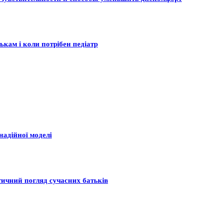
ькам і коли потрібен педіатр
надійної моделі
тичний погляд сучасних батьків