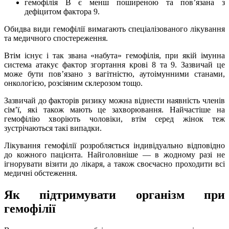
гемофілія В є менш поширеною та пов’язана з
дефіцитом фактора 9.
Обидва види гемофілії вимагають спеціалізованого лікування
та медичного спостереження.
Втім існує і так звана «набута» гемофілія, при якій імунна
система атакує фактор згортання крові 8 та 9. Зазвичай це
може бути пов’язано з вагітністю, аутоімунними станами,
онкологією, розсіяним склерозом тощо.
Зазвичай до факторів ризику можна віднести наявність членів
сім’ї, які також мають це захворювання. Найчастіше на
гемофілію хворіють чоловіки, втім серед жінок теж
зустрічаються такі випадки.
Лікування гемофілії розробляється індивідуально відповідно
до кожного пацієнта. Найголовніше — в жодному разі не
ігнорувати візити до лікаря, а також своєчасно проходити всі
медичні обстеження.
Як підтримувати організм при
гемофілії