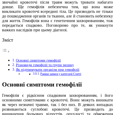
звичайні кровотечі після травм можуть тривати набагато
довше.
Ще гемофілія небезпечна тим, що вона може
викликати кровотечі всередині тіла. Це призводить не тільки
до пошкодження органів та тканин, але й становить небезпеку
для життя. Гемофілія вона є генетичним захворюванням, тож
передається спадково. Поговоримо про те, як уникнути
важких наслідків при цьому діагнозі.
Зміст
Основні симптоми гемофілії
Різновиди гемофілії та групи ризику
Як підтримувати організм при гемофілії
Раніші записи у категорії Статті
Основні симптоми гемофілії
Гемофілія є рідкісним спадковим захворюванням, і його
основними симптомами є кровотечі. Вони можуть виникати
як через незначні травми, так і без них. В деяких випадках
розвиваються суглобові кровотечі. Це призводить до
виникнення больових відчуттів, опухлості та обмеження