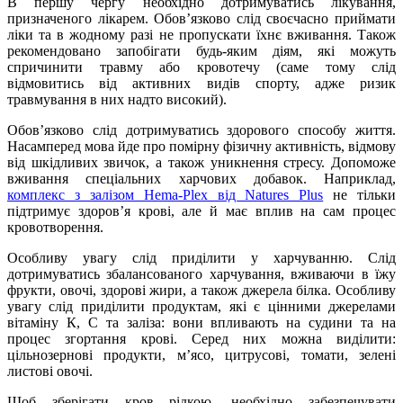
В першу чергу необхідно дотримуватись лікування,
призначеного лікарем. Обов’язково слід своєчасно приймати
ліки та в жодному разі не пропускати їхнє вживання. Також
рекомендовано запобігати будь-яким діям, які можуть
спричинити травму або кровотечу (саме тому слід
відмовитись від активних видів спорту, адже ризик
травмування в них надто високий).
Обов’язково слід дотримуватись здорового способу життя.
Насамперед мова йде про помірну фізичну активність, відмову
від шкідливих звичок, а також уникнення стресу. Допоможе
вживання спеціальних харчових добавок. Наприклад,
комплекс з залізом Hema-Plex від Natures Plus
не тільки
підтримує здоров’я крові, але й має вплив на сам процес
кровотворення.
Особливу увагу слід приділити у харчуванню. Слід
дотримуватись збалансованого харчування, вживаючи в їжу
фрукти, овочі, здорові жири, а також джерела білка. Особливу
увагу слід приділити продуктам, які є цінними джерелами
вітаміну К, С та заліза: вони впливають на судини та на
процес згортання крові. Серед них можна виділити:
цільнозернові продукти, м’ясо, цитрусові, томати, зелені
листові овочі.
Щоб зберігати кров рідкою, необхідно забезпечувати