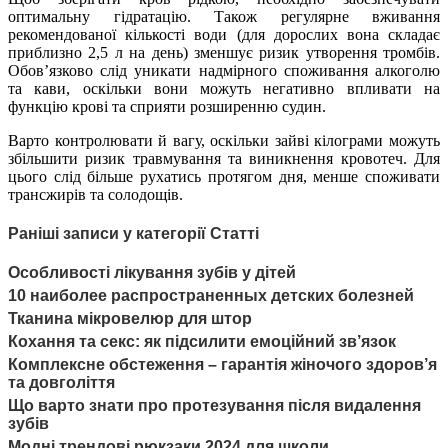
оптимальну гідратацію. Також регулярне вживання
рекомендованої кількості води (для дорослих вона складає
приблизно 2,5 л на день) зменшує ризик утворення тромбів.
Обов’язково слід уникати надмірного споживання алкоголю
та кави, оскільки вони можуть негативно впливати на
функцію крові та сприяти розширенню судин.
Варто контролювати й вагу, оскільки зайві кілограми можуть
збільшити ризик травмування та виникнення кровотеч. Для
цього слід більше рухатись протягом дня, менше споживати
трансжирів та солодощів.
Раніші записи у категорії Статті
Особливості лікування зубів у дітей
10 наиболее распространенных детских болезней
Тканина мікровелюр для штор
Кохання та секс: як підсилити емоційний зв’язок
Комплексне обстеження – гарантія жіночого здоров’я
та довголіття
Що варто знати про протезування після видалення
зубів
Модні трендові рюкзаки 2024 для школи