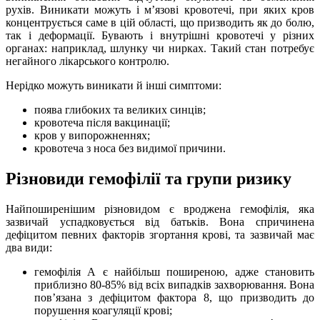
рухів. Виникати можуть і м’язові кровотечі, при яких кров
концентрується саме в цій області, що призводить як до болю,
так і деформації. Бувають і внутрішні кровотечі у різних
органах: наприклад, шлунку чи нирках. Такий стан потребує
негайного лікарського контролю.
Нерідко можуть виникати й інші симптоми:
поява глибоких та великих синців;
кровотеча після вакцинації;
кров у випорожненнях;
кровотеча з носа без видимої причини.
Різновиди гемофілії та групи ризику
Найпоширенішим різновидом є вроджена гемофілія, яка
зазвичай успадковується від батьків. Вона спричинена
дефіцитом певних факторів згортання крові, та зазвичай має
два види:
гемофілія А є найбільш поширеною, адже становить
приблизно 80-85% від всіх випадків захворювання. Вона
пов’язана з дефіцитом фактора 8, що призводить до
порушення коагуляції крові;