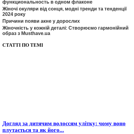
функциональность в одном флаконе
Жіночі окуляри від сонця, модні тренди та тенденції
2024 року
Причини появи акне у дорослих
Жіночність у кожній деталі: Створюємо гармонійний
образ з Musthave.ua
СТАТТІ ПО ТЕМІ
Догляд за дитячим волоссям улітку: чому воно
плутається та як його...