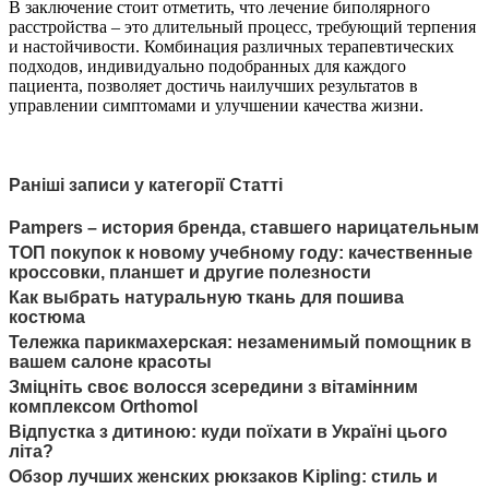
В заключение стоит отметить, что лечение биполярного
расстройства – это длительный процесс, требующий терпения
и настойчивости. Комбинация различных терапевтических
подходов, индивидуально подобранных для каждого
пациента, позволяет достичь наилучших результатов в
управлении симптомами и улучшении качества жизни.
Раніші записи у категорії Статті
Pampers – история бренда, ставшего нарицательным
ТОП покупок к новому учебному году: качественные
кроссовки, планшет и другие полезности
Как выбрать натуральную ткань для пошива
костюма
Тележка парикмахерская: незаменимый помощник в
вашем салоне красоты
Зміцніть своє волосся зсередини з вітамінним
комплексом Orthomol
Відпустка з дитиною: куди поїхати в Україні цього
літа?
Обзор лучших женских рюкзаков Kipling: стиль и