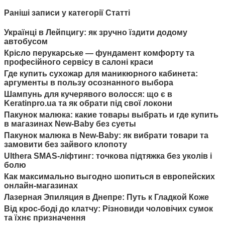
Раніші записи у категорії Статті
Українці в Лейпцигу: як зручно їздити додому
автобусом
Крісло перукарське — фундамент комфорту та
професійного сервісу в салоні краси
Где купить сухожар для маникюрного кабинета:
аргументы в пользу осознанного выбора
Шампунь для кучерявого волосся: що є в
Keratinpro.ua та як обрати під свої локони
Пакунок малюка: какие товары выбрать и где купить
в магазинах New-Baby без суеты
Пакунок малюка в New-Baby: як вибрати товари та
замовити без зайвого клопоту
Ulthera SMAS-ліфтинг: точкова підтяжка без уколів і
болю
Как максимально выгодно шопиться в европейских
онлайн-магазинах
Лазерная Эпиляция в Днепре: Путь к Гладкой Коже
Від крос-боді до клатчу: Різновиди чоловічих сумок
та їхнє призначення