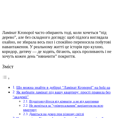
Ламінат Kronopol часто обирають тоді, коли хочеться “під
дерево”, але без складного догляду: щоб підлога виглядала
охайно, не збирала весь пил і спокійно переносила побутові
навантаження.
У реальному житті це історія про кухню,
коридор, дитячу — де ходять, бігають, щось проливають і не
хочуть кожен день “няньчити” покриття.
Зміст
Що можна знайти в добірці “Ламінат Kronopol” на holz.ua
Як вибрати ламінат під вашу квартиру: прості правила без
“академії”
Відштовхуйтеся від кімнати, а не від картинки
Не женіться за “універсальним” варіантом на всю
квартиру
Дивіться на декор при різному світлі