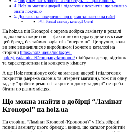
Чому ламінат Kronopol часто беруть “за практичність”
Holz як магазин дверей і підлогових покриттів: що важливо
знати покупцю
Доставка та повернення: що прямо зазначено на сайті
Раніші записи у категорії Статті
На holz.ua під Kronopol є окрема добірка ламінату в розділі
підлогових покриттів — фактично ви одразу дивитесь саме
цей бренд, без зайвих варіантів “впереміш”. Це зручно, коли
ви вже визначилися з виробником і хочете в каталозі на
сторінці
https://holz.ua/ua/pidlogovi-
pokryttya/laminat/f/company:kronopol/
підібрати декор, відтінок
та характеристики під конкретну кімнату.
А ще Holz позиціонує себе як магазин дверей і підлогових
покриттів (мережа салонів та інтернет-магазин), тож під одну
задачу “зробити ремонт і закрити підлогу та двері” не треба
бігати по різних місцях.
Що можна знайти в добірці “Ламінат
Kronopol” на holz.ua
На сторінці “Ламінат Kronopol (Кронопол)” у Holz зібрані
позиції ламінату цього бренду, і видно, що каталог розбитий