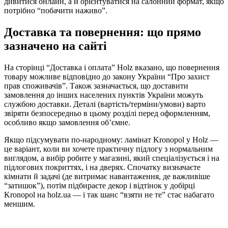
дивитися онлайн, а й орієнтуватися на салонний формат, якщо
потрібно “побачити наживо”.
Доставка та повернення: що прямо
зазначено на сайті
На сторінці “Доставка і оплата” Holz вказано, що повернення
товару можливе відповідно до закону України “Про захист
прав споживачів”. Також зазначається, що доставити
замовлення до інших населених пунктів України можуть
службою доставки. Деталі (вартість/терміни/умови) варто
звіряти безпосередньо в цьому розділі перед оформленням,
особливо якщо замовлення об’ємне.
Якщо підсумувати по-народному: ламінат Kronopol у Holz —
це варіант, коли ви хочете практичну підлогу з нормальним
виглядом, а вибір робите у магазині, який спеціалізується і на
підлогових покриттях, і на дверях. Спочатку визначаєте
кімнати й задачі (де витримає навантаження, де важливіше
“затишок”), потім підбираєте декор і відтінок у добірці
Kronopol на holz.ua — і так шанс “взяти не те” стає набагато
меншим.