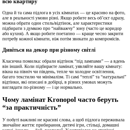
всю квартиру
Одна й та сама підлога в усіх кімнатах — це красиво на фото,
але в реальності умови різні. Якщо робите весь об’єкт одразу,
можна обрати один стиль/відтінок, але характеристики
підбирати з думкою про “найважчу” зону (часто це коридор
або кухня). А якщо робите поетапно — краще чесно закрити
потребу кожної кімнати, ніж потім звикати до компромісів.
Дивіться на декор при різному світлі
Класична помилка: обрали відтінок “під лампами” — а вдень
він інший. Коли підбираєте ламінат, уявляйте вашу кімнату:
вікна на північ чи південь, тепле чи холодне освітлення,
багато текстилю чи мінімалізм. Ті самі “теплі” та “натуральні”
відтінки, які описані в добірці, в різних умовах можуть
виглядати по-різному — і це нормально.
Чому ламінат Kronopol часто беруть
“за практичність”
У побуті важливі не красиві слова, а щоб підлога переживала
звичайне життя: прибирання, дитячі ігри, стільці, домашні