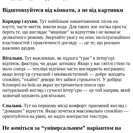
Відштовхуйтеся від кімнати, а не від картинки
Коридор і кухня.
Тут найбільше навантаження: пісок на
взутті, часте миття, інколи вода. Для таких зон логіка проста:
беріть те, що виглядає “міцніше” за відчуттям і не вимагає
делікатного режиму. Звертайте увагу на опис експлуатаційних
властивостей і практичності догляду — це те, що реально
важливо щодня.
Вітальня.
Тут важливіше, як підлога “грає” в інтер’єрі:
відтінок, фактура, чи додає затишку. Якщо у вас світлі стіни та
мало сонця — тепліші відтінки часто виглядають виграшно;
якщо інтер’єр сучасний і мінімалістичний — добре заходять
спокійні, “охайні” декори без зайвої строкатості. У добірці
Kronopol на holz.ua якраз зустрічаються описи про
натуральний вигляд і сучасні інтер’єри — це той напрям, який
зазвичай шукають для вітальні.
Спальня.
Тут на першому місці комфорт: приємний вигляд і
“домашнє” відчуття. Якщо хочеться максимально спокійно —
орієнтуйтеся на рівні, не надто контрастні текстури.
Не женіться за “універсальним” варіантом на