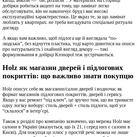
капці, інколи — “ой, розлили”. У матеріалах на сторінці
добірки робиться акцент на тому, що ламінат легко
обслуговувати, він не накопичує бруд і має високі
експлуатаційні характеристики. Це якраз те, за що ламінат
люблять у квартирах: не треба вигадувати спеціальні ритуали
догляду.
А якщо вам важливо, щоб підлога ще й виглядала “по-
людськи”, без відчуття пластика, тоді варто дивитися на описи
про натуральність і охайний вигляд декору — такі
формулювання в добірці Kronopol теж зустрічаються.
Holz як магазин дверей і підлогових
покриттів: що важливо знати покупцю
Holz описує себе як магазини/салон дверей і водночас як
формат магазинів підлогових покриттів, дверей і сервісу.
Якщо у вас ремонт “під ключ”, це зручно тим, що ви тримаєте
одну логіку вибору: стиль дверей + стиль підлоги, щоб усе
“склалося” в інтер’єрі.
Також у розділі про компанію зазначено, що мережа Holz має
салони в Україні (вказується, що їх 21, і серед них є салони в
Києві). Для покупця це плюс у простій речі: можна не лише