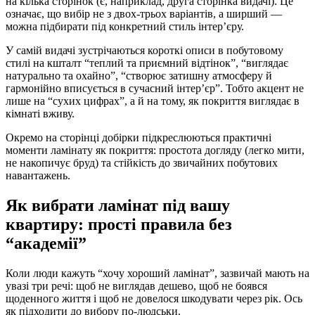
на кілька сторінок (є, наприклад, друга сторінка видачі). Це
означає, що вибір не з двох-трьох варіантів, а ширший —
можна підбирати під конкретний стиль інтер’єру.
У самій видачі зустрічаються короткі описи в побутовому
стилі на кшталт “теплий та приємний відтінок”, “виглядає
натурально та охайно”, “створює затишну атмосферу й
гармонійно вписується в сучасний інтер’єр”. Тобто акцент не
лише на “сухих цифрах”, а й на тому, як покриття виглядає в
кімнаті вживу.
Окремо на сторінці добірки підкреслюються практичні
моменти ламінату як покриття: простота догляду (легко мити,
не накопичує бруд) та стійкість до звичайних побутових
навантажень.
Як вибрати ламінат під вашу
квартиру: прості правила без
“академії”
Коли люди кажуть “хочу хороший ламінат”, зазвичай мають на
увазі три речі: щоб не виглядав дешево, щоб не боявся
щоденного життя і щоб не довелося шкодувати через рік. Ось
як підходити до вибору по-людськи.