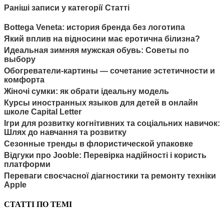
Раніші записи у категорії Статті
Bottega Veneta: история бренда без логотипа
Який вплив на відносини має еротична білизна?
Идеальная зимняя мужская обувь: Советы по
выбору
Обогреватели-картины — сочетание эстетичности и
комфорта
Жіночі сумки: як обрати ідеальну модель
Курсы иностранных языков для детей в онлайн
школе Capital Letter
Ігри для розвитку когнітивних та соціальних навичок:
Шлях до навчання та розвитку
Сезонные тренды в флористической упаковке
Відгуки про Jooble: Перевірка надійності і користь
платформи
Переваги своєчасної діагностики та ремонту техніки
Apple
СТАТТІ ПО ТЕМІ