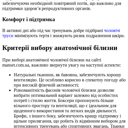
забезпечуючи необхідний повітряний потік, що важливо для
підтримки здоров’я репродуктивних органів.
Комфорт і підтримка
В активні дні або під час тренувань добре підібрані
чоловічі
труси
мінімізують тертя і знижують ризик подразнення шкіри.
Критерії вибору анатомічної білизни
При виборі анатомічної чоловічої білизни на сайті
manset.com.ua, важливо звернути увагу на наступні аспекти:
Натуральні тканини, як бавовна, забезпечують хорошу
вентиляцію. Це особливо корисно в спекотну погоду або
при високій фізичній активності;
Різноманітність фасонів чоловічої білизни дозволяє
вибрати оптимальний варіант залежно від особистих
потреб і стилю життя. Боксери пропонують більше
вільного простору та вентиляції, що є ідеальним для
щоденного використання та легких видів діяльності.
Брифи, з іншого боку, забезпечують кращу підтримку і
щільне прилягання, що робить їх відмінним вибором для
інтенсивних тренувань або спортивних змагань. Транки