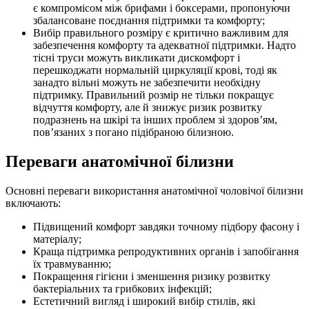
є компромісом між брифами і боксерами, пропонуючи
збалансоване поєднання підтримки та комфорту;
Вибір правильного розміру є критично важливим для
забезпечення комфорту та адекватної підтримки. Надто
тісні труси можуть викликати дискомфорт і
перешкоджати нормальній циркуляції крові, тоді як
занадто вільні можуть не забезпечити необхідну
підтримку. Правильний розмір не тільки покращує
відчуття комфорту, але й знижує ризик розвитку
подразнень на шкірі та інших проблем зі здоров’ям,
пов’язаних з погано підібраною білизною.
Переваги анатомічної білизни
Основні переваги використання анатомічної чоловічої білизни
включають:
Підвищений комфорт завдяки точному підбору фасону і
матеріалу;
Краща підтримка репродуктивних органів і запобігання
їх травмуванню;
Покращення гігієни і зменшення ризику розвитку
бактеріальних та грибкових інфекцій;
Естетичний вигляд і широкий вибір стилів, які