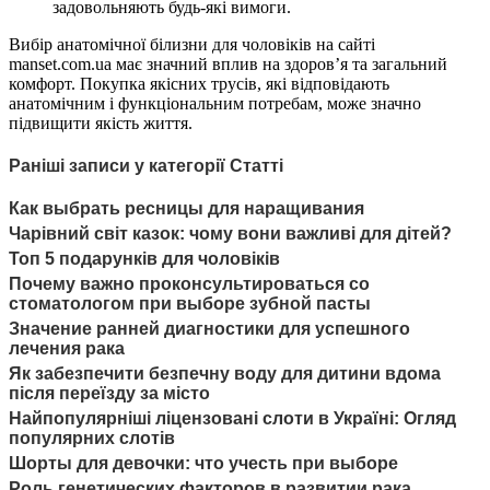
задовольняють будь-які вимоги.
Вибір анатомічної білизни для чоловіків на сайті
manset.com.ua має значний вплив на здоров’я та загальний
комфорт. Покупка якісних трусів, які відповідають
анатомічним і функціональним потребам, може значно
підвищити якість життя.
Раніші записи у категорії Статті
Как выбрать ресницы для наращивания
Чарівний світ казок: чому вони важливі для дітей?
Топ 5 подарунків для чоловіків
Почему важно проконсультироваться со
стоматологом при выборе зубной пасты
Значение ранней диагностики для успешного
лечения рака
Як забезпечити безпечну воду для дитини вдома
після переїзду за місто
Найпопулярніші ліцензовані слоти в Україні: Огляд
популярних слотів
Шорты для девочки: что учесть при выборе
Роль генетических факторов в развитии рака