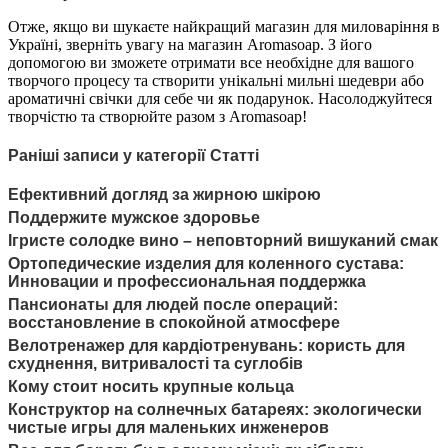
Отже, якщо ви шукаєте найкращий магазин для миловаріння в
Україні, зверніть увагу на магазин Aromasoap. З його
допомогою ви зможете отримати все необхідне для вашого
творчого процесу та створити унікальні мильні шедеври або
ароматичні свічки для себе чи як подарунок. Насолоджуйтеся
творчістю та створюйте разом з Aromasoap!
Раніші записи у категорії Статті
Ефективний догляд за жирною шкірою
Поддержите мужское здоровье
Ігристе солодке вино – неповторний вишуканий смак
Ортопедические изделия для коленного сустава:
Инновации и профессиональная поддержка
Пансионаты для людей после операций:
восстановление в спокойной атмосфере
Велотренажер для кардіотренувань: користь для
схуднення, витривалості та суглобів
Кому стоит носить крупные кольца
Конструктор на солнечных батареях: экологически
чистые игры для маленьких инженеров