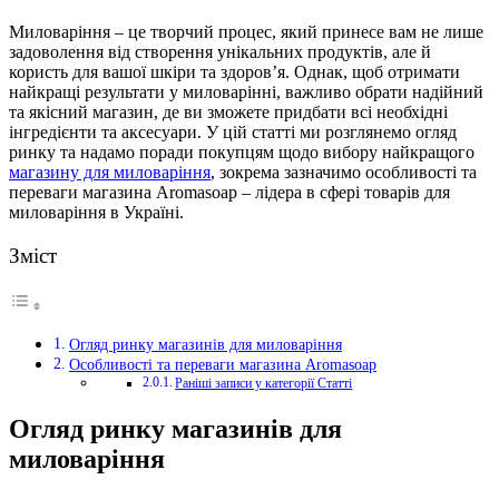
Миловаріння – це творчий процес, який принесе вам не лише
задоволення від створення унікальних продуктів, але й
користь для вашої шкіри та здоров’я.
Однак, щоб отримати
найкращі результати у миловарінні, важливо обрати надійний
та якісний магазин, де ви зможете придбати всі необхідні
інгредієнти та аксесуари. У цій статті ми розглянемо огляд
ринку та надамо поради покупцям щодо вибору найкращого
магазину для миловаріння
, зокрема зазначимо особливості та
переваги магазина Aromasoap – лідера в сфері товарів для
миловаріння в Україні.
Зміст
Огляд ринку магазинів для миловаріння
Особливості та переваги магазина Aromasoap
Раніші записи у категорії Статті
Огляд ринку магазинів для
миловаріння