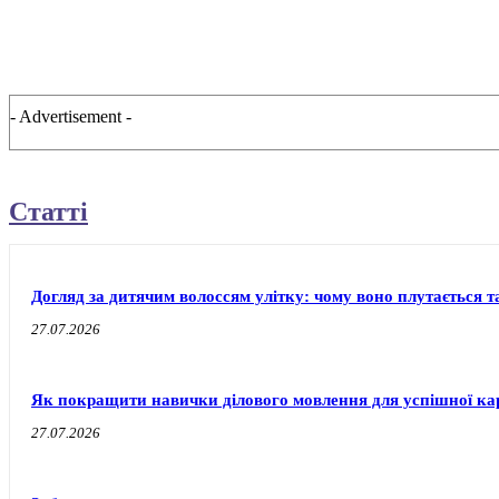
- Advertisement -
Статті
Догляд за дитячим волоссям улітку: чому воно плутається т
27.07.2026
Як покращити навички ділового мовлення для успішної ка
27.07.2026