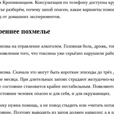
и Кропивницком. Консультация по телефону доступна кру
ье разберём, почему запой опасен, какие варианты помо
д от домашних экспериментов.
реннее похмелье
зма на отравление алкоголем. Головная боль, дрожь, то
роявления того, что токсины уже серьёзно нарушили раб
изма. Сначала это могут быть короткие эпизоды до трёх 
ше месяца. При длительных запоях страдают желудочно-к
ое состояние становится крайне нестабильным. Появляютс
остоянии человек опасен и для себя, и для окружающих.
веку нужна помощь, а не повод стыдить или «читать нот
ояние. Поэтому выводить из запоя должен нарколог, а в р