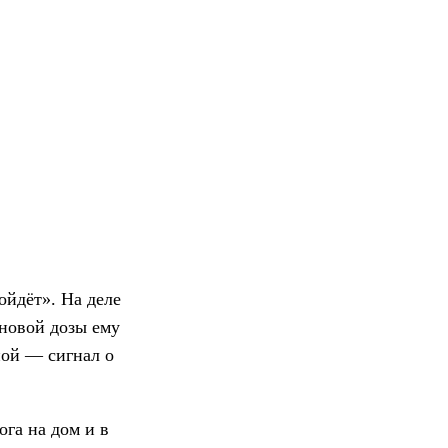
ойдёт». На деле
 новой дозы ему
ой — сигнал о
га на дом и в