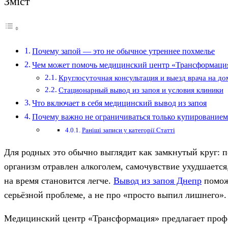
Зміст
Почему запой — это не обычное утреннее похмелье
Чем может помочь медицинский центр «Трансформаци
Круглосуточная консультация и выезд врача на до
Стационарный вывод из запоя и условия клиники
Что включает в себя медицинский вывод из запоя
Почему важно не ограничиваться только купированием
Раніші записи у категорії Статті
Для родных это обычно выглядит как замкнутый круг: по
организм отравлен алкоголем, самочувствие ухудшается,
на время становится легче.
Вывод из запоя Днепр
помож
серьёзной проблеме, а не про «просто выпил лишнего».
Медицинский центр «Трансформация» предлагает профес