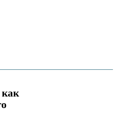
 как
го