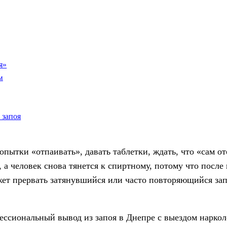
я»
м
 запоя
пытки «отпаивать», давать таблетки, ждать, что «сам от
 а человек снова тянется к спиртному, потому что после
ет прервать затянувшийся или часто повторяющийся зап
сиональный вывод из запоя в Днепре с выездом нарколо