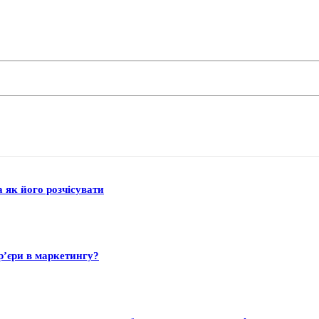
а як його розчісувати
р’єри в маркетингу?