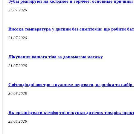
Зубы реагируют на холодное и горячее: основные причины
25.07.2026
Висока температура у дитини без симптомів: що робити бат
21.07.2026
Лікування вашого тіла за допомогою масажу
21.07.2026
Світлодіодні люстри з пультом: переваги, недоліки та вибір 
30.06.2026
Як організувати комфортні покупки дитячих товарів: прак
29.06.2026