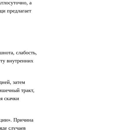
глосуточно, а
щи предлагает
шнота, слабость,
оту внутренних
дней, затем
ишечный тракт,
я скачки
ации». Причина
яде случаев