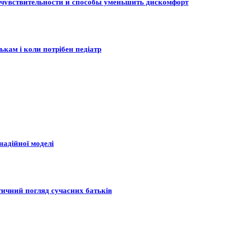
 чувствительности и способы уменьшить дискомфорт
ькам і коли потрібен педіатр
надійної моделі
тичний погляд сучасних батьків