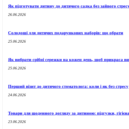
Як підготувати дитину до дитячого садка без зайвого стресу
26.06.2026
Солодощі для дитячих подарункових наборів: що обрати
25.06.2026
Як вибрати срібні сережки на кожен день, щоб прикраса ви
25.06.2026
Перший візит до дитячого стоматолога: коли і як без стресу
24.06.2026
Товари для щоденного догляду за дитиною: підгузки, гігієн
23.06.2026