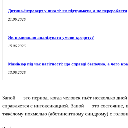
Дитина-інтроверт у школі: як підтримати, а не переробляти
21.06.2026
Як правильно аналізувати умови кредиту?
15.06.2026
Манікюр під час вагітності: що справді безпечно, а чого к
13.06.2026
Запой — это период, когда человек пьёт несколько дней
справляется с интоксикацией.
Запой — это состояние, 
тяжёлому похмелью (абстинентному синдрому) с головн