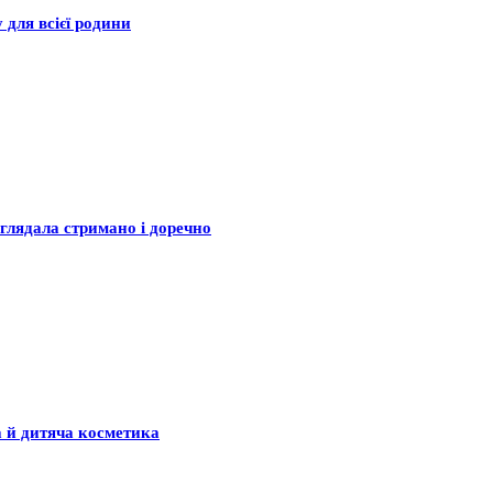
 для всієї родини
глядала стримано і доречно
а й дитяча косметика