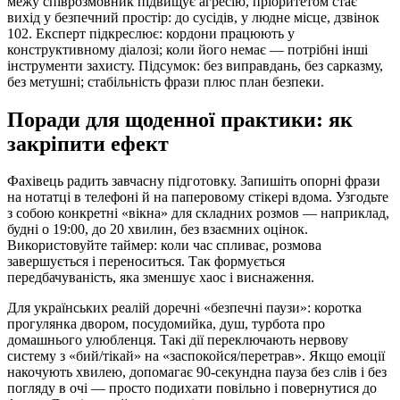
межу співрозмовник підвищує агресію, пріоритетом стає
вихід у безпечний простір: до сусідів, у людне місце, дзвінок
102. Експерт підкреслює: кордони працюють у
конструктивному діалозі; коли його немає — потрібні інші
інструменти захисту. Підсумок: без виправдань, без сарказму,
без метушні; стабільність фрази плюс план безпеки.
Поради для щоденної практики: як
закріпити ефект
Фахівець радить завчасну підготовку. Запишіть опорні фрази
на нотатці в телефоні й на паперовому стікері вдома. Узгодьте
з собою конкретні «вікна» для складних розмов — наприклад,
будні о 19:00, до 20 хвилин, без взаємних оцінок.
Використовуйте таймер: коли час спливає, розмова
завершується і переноситься. Так формується
передбачуваність, яка зменшує хаос і виснаження.
Для українських реалій доречні «безпечні паузи»: коротка
прогулянка двором, посудомийка, душ, турбота про
домашнього улюбленця. Такі дії переключають нервову
систему з «бий/тікай» на «заспокойся/перетрав». Якщо емоції
накочують хвилею, допомагає 90-секундна пауза без слів і без
погляду в очі — просто подихати повільно і повернутися до