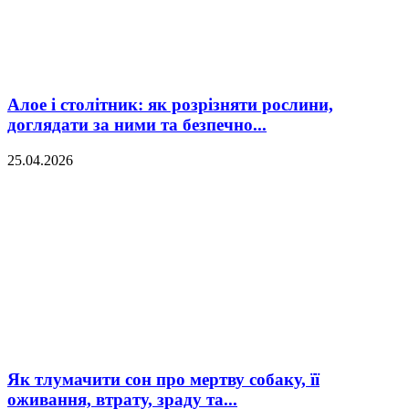
Алое і столітник: як розрізняти рослини,
доглядати за ними та безпечно...
25.04.2026
Як тлумачити сон про мертву собаку, її
оживання, втрату, зраду та...