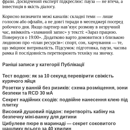
фрази. Досвідчений експерт підкреслює: пауза — не втеча, а
інвестиція в якість діалогу.
Корисно визначити межі каналів: складні теми — лише
голосом або офлайн, а не довгі тиради в месенджері посеред
робочого дня. Якщо партнер нав’язує розмову в незручний
час, ввімкніть «зламаний запис» у тексті: «Зараз працюю.
Повернуся о 19:00». Додатково варто домовитися з близькою
людиною про «план ресурсів»: спорт, сон, харчування — те,
що зміцнює витривалість. Підсумок: підготовка, паузи, часова
рамка й послідовність перетворюють техніку на звичку.
Раніші записи у категорії Публікації
Тест водою: як за 10 секунд перевірити свіжість
курячого яйця
Розетки у ванній без ризиків: схема розміщення, зони
безпеки та RCD 30 мА
Секрет надійних сходів: подвійне нанесення клею під
плитку
Високий душовий піддон: перетворіть кабіну на
безпечну міні-ванну для дитини
Цибулеве пюре в маринаді — секрет соковитого
шашлику всього за 40 хвилин