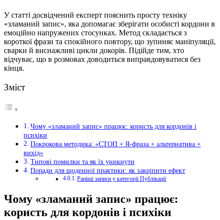
У статті досвідчений експерт пояснить просту техніку
«зламаний запис», яка допомагає зберігати особисті кордони в
емоційно напружених стосунках. Метод складається з
короткої фрази та спокійного повтору, що зупиняє маніпуляції,
сварки й виснажливі цикли докорів. Підійде тим, хто
відчуває, що в розмовах доводиться виправдовуватися без
кінця.
Зміст
Чому «зламаний запис» працює: користь для кордонів і
психіки
Покрокова методика: «СТОП + Я-фраза + альтернатива +
вихід»
Типові помилки та як їх уникнути
Поради для щоденної практики: як закріпити ефект
Раніші записи у категорії Публікації
Чому «зламаний запис» працює:
користь для кордонів і психіки