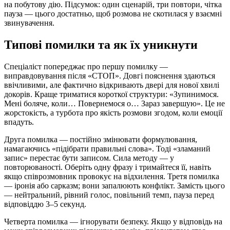
на побутову дію. Підсумок: один сценарій, три повтори, чітка
пауза — цього достатньо, щоб розмова не скотилася у взаємні
звинувачення.
Типові помилки та як їх уникнути
Спеціаліст попереджає про першу помилку —
виправдовування після «СТОП». Довгі пояснення здаються
ввічливими, але фактично відкривають двері для нової хвилі
докорів. Краще триматися короткої структури: «Зупинимося.
Мені боляче, коли… Повернемося о… Зараз завершую». Це не
жорстокість, а турбота про якість розмови згодом, коли емоції
впадуть.
Друга помилка — постійно змінювати формулювання,
намагаючись «підібрати правильні слова». Тоді «зламаний
запис» перестає бути записом. Сила методу — у
повторюваності. Оберіть одну фразу і тримайтеся її, навіть
якщо співрозмовник провокує на відхилення. Третя помилка
— іронія або сарказм; вони запалюють конфлікт. Замість цього
— нейтральний, рівний голос, повільний темп, пауза перед
відповіддю 3–5 секунд.
Четверта помилка — ігнорувати безпеку. Якщо у відповідь на