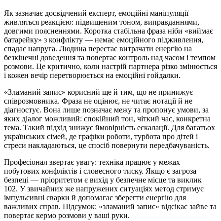
Як зазначає досвідчений експерт, емоційні маніпуляції
живляться реакцією: підвищеним тоном, виправданнями,
довгими поясненнями. Коротка стабільна фраза ніби «виймає
батарейку» з конфлікту — немає емоційного підживлення,
спадає напруга. Людина перестає витрачати енергію на
безкінечні доведення та повертає контроль над часом і темпом
розмови. Це критично, коли настрій партнера різко змінюється
і кожен вечір перетворюється на емоційні гойдалки.
«Зламаний запис» корисний ще й тим, що не принижує
співрозмовника. Фраза не оцінює, не читає нотації й не
діагностує. Вона лише позначає межу та пропонує умови, за
яких діалог можливий: спокійний тон, чіткий час, конкретна
тема. Такий підхід знижує ймовірність ескалації. Для багатьох
українських сімей, де графіки роботи, турбота про дітей і
стреси накладаються, це спосіб повернути передбачуваність.
Професіонал звертає увагу: техніка працює у межах
побутових конфліктів і словесного тиску. Якщо є загроза
безпеці — пріоритетом є вихід у безпечне місце та виклик
102. У звичайних же напружених ситуаціях метод стримує
імпульсивні сварки й допомагає зберегти енергію для
важливих справ. Підсумок: «зламаний запис» відсікає зайве та
повертає кермо розмови у ваші руки.