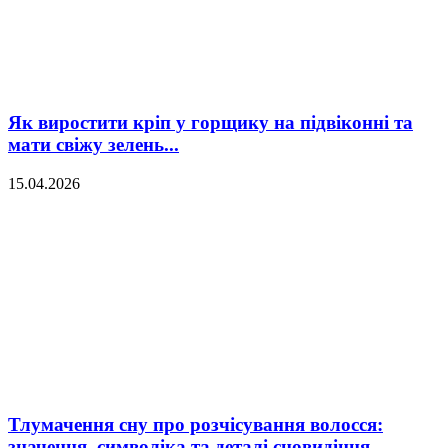
Як виростити кріп у горщику на підвіконні та
мати свіжу зелень...
15.04.2026
Тлумачення сну про розчісування волосся:
значення, символіка та деталі сновидіння