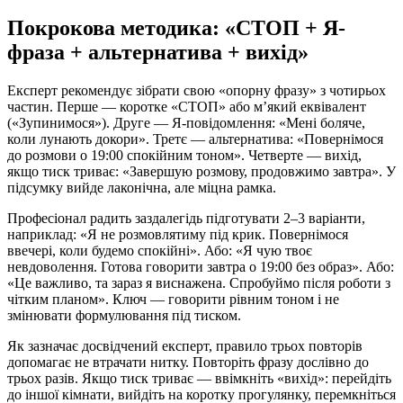
Покрокова методика: «СТОП + Я-
фраза + альтернатива + вихід»
Експерт рекомендує зібрати свою «опорну фразу» з чотирьох
частин. Перше — коротке «СТОП» або м’який еквівалент
(«Зупинимося»). Друге — Я-повідомлення: «Мені боляче,
коли лунають докори». Третє — альтернатива: «Повернімося
до розмови о 19:00 спокійним тоном». Четверте — вихід,
якщо тиск триває: «Завершую розмову, продовжимо завтра». У
підсумку вийде лаконічна, але міцна рамка.
Професіонал радить заздалегідь підготувати 2–3 варіанти,
наприклад: «Я не розмовлятиму під крик. Повернімося
ввечері, коли будемо спокійні». Або: «Я чую твоє
невдоволення. Готова говорити завтра о 19:00 без образ». Або:
«Це важливо, та зараз я виснажена. Спробуймо після роботи з
чітким планом». Ключ — говорити рівним тоном і не
змінювати формулювання під тиском.
Як зазначає досвідчений експерт, правило трьох повторів
допомагає не втрачати нитку. Повторіть фразу дослівно до
трьох разів. Якщо тиск триває — ввімкніть «вихід»: перейдіть
до іншої кімнати, вийдіть на коротку прогулянку, перемкніться