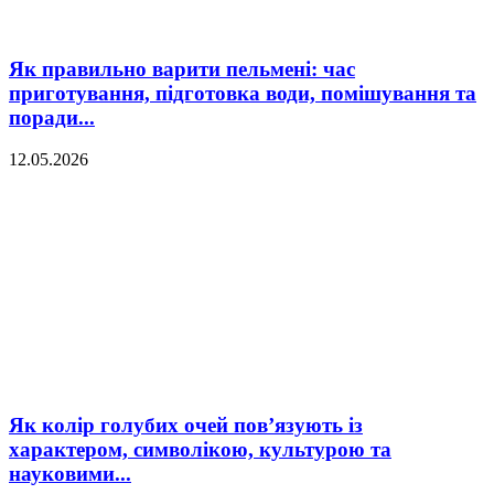
Як правильно варити пельмені: час
приготування, підготовка води, помішування та
поради...
12.05.2026
Як колір голубих очей пов’язують із
характером, символікою, культурою та
науковими...