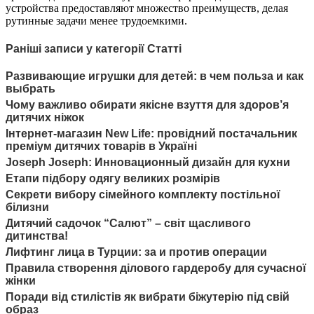
устройства предоставляют множество преимуществ, делая
рутинные задачи менее трудоемкими.
Раніші записи у категорії Статті
Развивающие игрушки для детей: в чем польза и как
выбрать
Чому важливо обирати якісне взуття для здоров’я
дитячих ніжок
Інтернет-магазин New Life: провідний постачальник
преміум дитячих товарів в Україні
Joseph Joseph: Инновационный дизайн для кухни
Етапи підбору одягу великих розмірів
Секрети вибору сімейного комплекту постільної
білизни
Дитячий садочок “Салют” – світ щасливого
дитинства!
Лифтинг лица в Турции: за и против операции
Правила створення ділового гардеробу для сучасної
жінки
Поради від стилістів як вибрати біжутерію під свій
образ