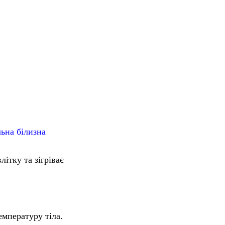
льна білизна
ітку та зігріває
емпературу тіла.