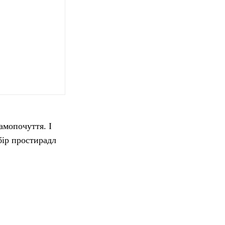
амопочуття. І
бір простирадл