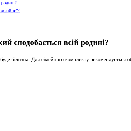
й родині?
звичайної?
кий сподобається всій родині?
уде білизна. Для сімейного комплекту рекомендується 