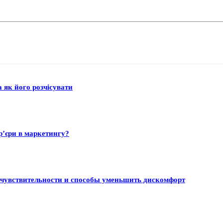
а як його розчісувати
р’єри в маркетингу?
 чувствительности и способы уменьшить дискомфорт