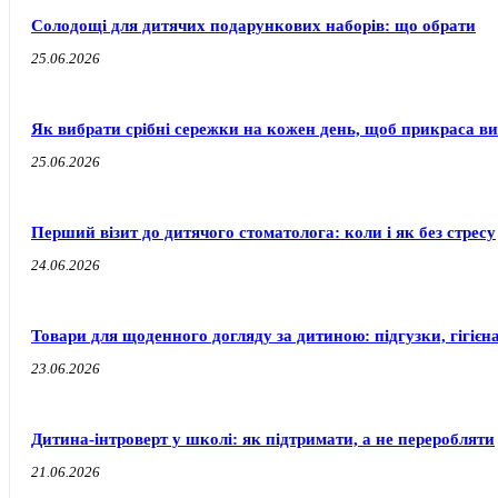
Солодощі для дитячих подарункових наборів: що обрати
25.06.2026
Як вибрати срібні сережки на кожен день, щоб прикраса ви
25.06.2026
Перший візит до дитячого стоматолога: коли і як без стресу
24.06.2026
Товари для щоденного догляду за дитиною: підгузки, гігієн
23.06.2026
Дитина-інтроверт у школі: як підтримати, а не переробляти
21.06.2026