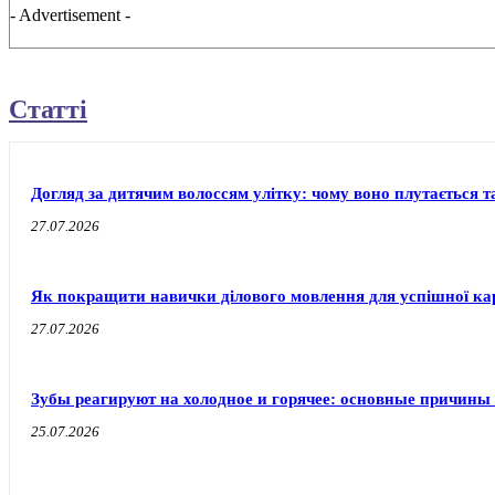
- Advertisement -
Статті
Догляд за дитячим волоссям улітку: чому воно плутається т
27.07.2026
Як покращити навички ділового мовлення для успішної ка
27.07.2026
Зубы реагируют на холодное и горячее: основные причины
25.07.2026