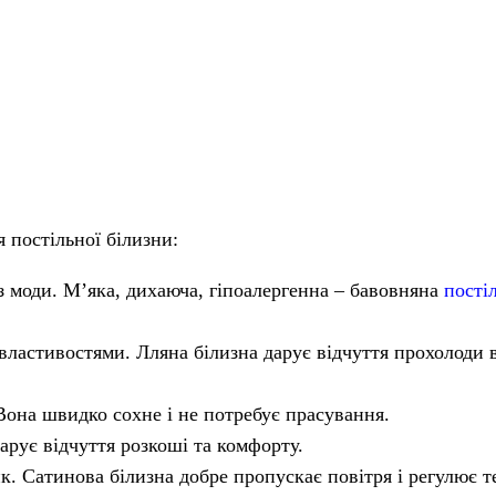
 постільної білизни:
 з моди. М’яка, дихаюча, гіпоалергенна – бавовняна
пості
ластивостями. Лляна білизна дарує відчуття прохолоди вл
Вона швидко сохне і не потребує прасування.
рує відчуття розкоші та комфорту.
. Сатинова білизна добре пропускає повітря і регулює т