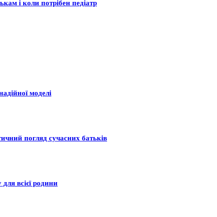
ькам і коли потрібен педіатр
надійної моделі
тичний погляд сучасних батьків
 для всієї родини