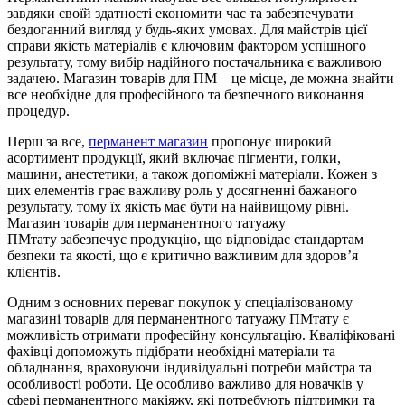
завдяки своїй здатності економити час та забезпечувати
бездоганний вигляд у будь-яких умовах. Для майстрів цієї
справи якість матеріалів є ключовим фактором успішного
результату, тому вибір надійного постачальника є важливою
задачею. Магазин товарів для ПМ – це місце, де можна знайти
все необхідне для професійного та безпечного виконання
процедур.
Перш за все,
перманент магазин
пропонує широкий
асортимент продукції, який включає пігменти, голки,
машини, анестетики, а також допоміжні матеріали. Кожен з
цих елементів грає важливу роль у досягненні бажаного
результату, тому їх якість має бути на найвищому рівні.
Магазин товарів для перманентного татуажу
ПМтату забезпечує продукцію, що відповідає стандартам
безпеки та якості, що є критично важливим для здоров’я
клієнтів.
Одним з основних переваг покупок у спеціалізованому
магазині товарів для перманентного татуажу ПМтату є
можливість отримати професійну консультацію. Кваліфіковані
фахівці допоможуть підібрати необхідні матеріали та
обладнання, враховуючи індивідуальні потреби майстра та
особливості роботи. Це особливо важливо для новачків у
сфері перманентного макіяжу, які потребують підтримки та