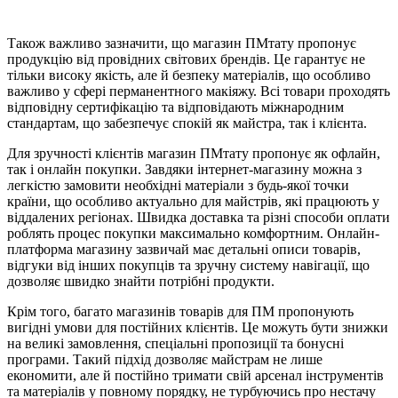
Також важливо зазначити, що магазин ПМтату пропонує
продукцію від провідних світових брендів. Це гарантує не
тільки високу якість, але й безпеку матеріалів, що особливо
важливо у сфері перманентного макіяжу. Всі товари проходять
відповідну сертифікацію та відповідають міжнародним
стандартам, що забезпечує спокій як майстра, так і клієнта.
Для зручності клієнтів магазин ПМтату пропонує як офлайн,
так і онлайн покупки. Завдяки інтернет-магазину можна з
легкістю замовити необхідні матеріали з будь-якої точки
країни, що особливо актуально для майстрів, які працюють у
віддалених регіонах. Швидка доставка та різні способи оплати
роблять процес покупки максимально комфортним. Онлайн-
платформа магазину зазвичай має детальні описи товарів,
відгуки від інших покупців та зручну систему навігації, що
дозволяє швидко знайти потрібні продукти.
Крім того, багато магазинів товарів для ПМ пропонують
вигідні умови для постійних клієнтів. Це можуть бути знижки
на великі замовлення, спеціальні пропозиції та бонусні
програми. Такий підхід дозволяє майстрам не лише
економити, але й постійно тримати свій арсенал інструментів
та матеріалів у повному порядку, не турбуючись про нестачу