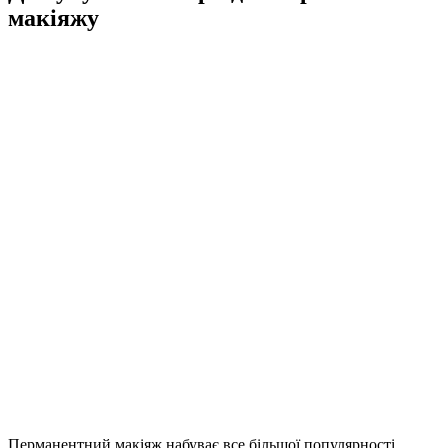
макіяжу
Перманентний макіяж набуває все більшої популярності