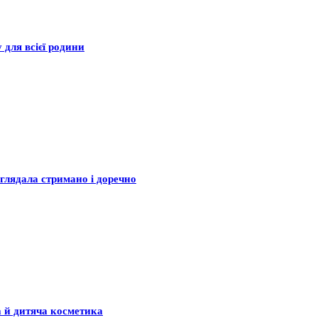
 для всієї родини
глядала стримано і доречно
а й дитяча косметика