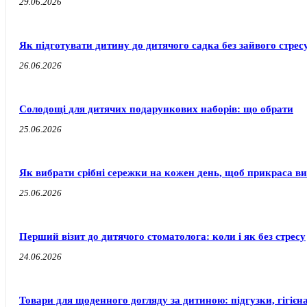
29.06.2026
Як підготувати дитину до дитячого садка без зайвого стресу
26.06.2026
Солодощі для дитячих подарункових наборів: що обрати
25.06.2026
Як вибрати срібні сережки на кожен день, щоб прикраса ви
25.06.2026
Перший візит до дитячого стоматолога: коли і як без стресу
24.06.2026
Товари для щоденного догляду за дитиною: підгузки, гігієн