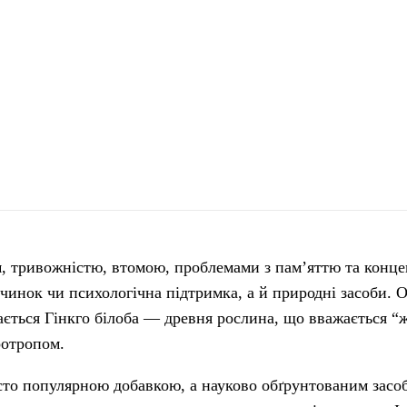
ом, тривожністю, втомою, проблемами з пам’яттю та конц
чинок чи психологічна підтримка, а й природні засоби. 
ається Гінкго білоба — древня рослина, що вважається 
оотропом.
осто популярною добавкою, а науково обґрунтованим засо