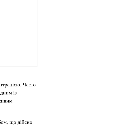
ентрацією. Часто
Одним із
“живим
бом, що дійсно