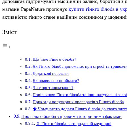
допомагає підтримувати емоційний баланс, боротися з п
магазин PapaNature пропонує
купити гінкго білоба в укр
активністю гінкго стане надійним союзником у щоденній 
Зміст
Що таке Гінкго білоба?
Як Гінкго білоба допомагає при стресі та тривожн
Додаткові переваги
Як правильно приймати?
Чи є протипоказання?
Порівняння: Гінкго білоба та інші натуральні засо
Приклади популярних препаратів з Гінкго білоба
🧠 Чому варто додати Гінкго білоба до свого жит
Про гінкго білоба з цікавими історичними фактами
🏺 Гінкго білоба в стародавній медицині