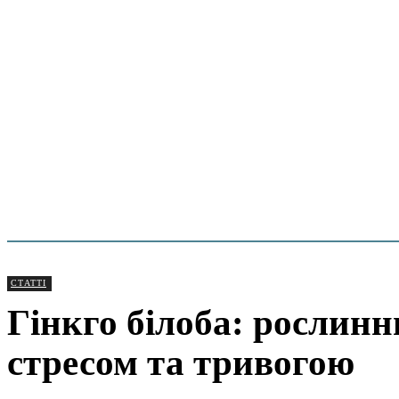
СТАТТІ
Гінкго білоба: рослинн
стресом та тривогою