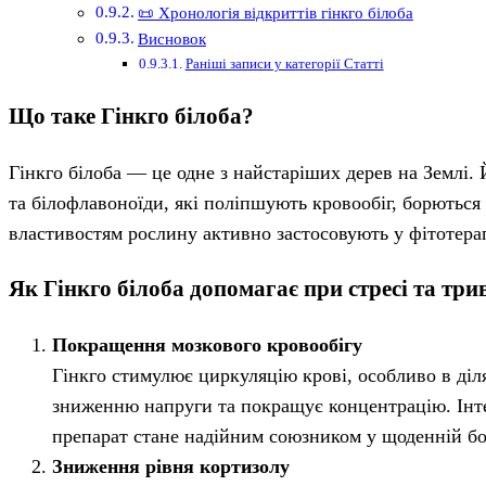
📜 Хронологія відкриттів гінкго білоба
Висновок
Раніші записи у категорії Статті
Що таке Гінкго білоба?
Гінкго білоба — це одне з найстаріших дерев на Землі. 
та білофлавоноїди, які поліпшують кровообіг, борються
властивостям рослину активно застосовують у фітотерап
Як Гінкго білоба допомагає при стресі та три
Покращення мозкового кровообігу
Гінкго стимулює циркуляцію крові, особливо в діля
зниженню напруги та покращує концентрацію. Інт
препарат стане надійним союзником у щоденній боро
Зниження рівня кортизолу