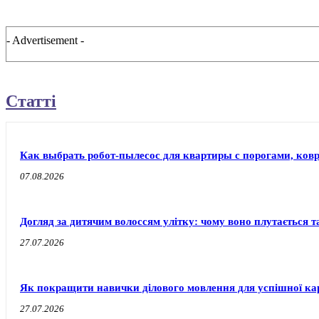
- Advertisement -
Статті
Как выбрать робот-пылесос для квартиры с порогами, ков
07.08.2026
Догляд за дитячим волоссям улітку: чому воно плутається т
27.07.2026
Як покращити навички ділового мовлення для успішної ка
27.07.2026