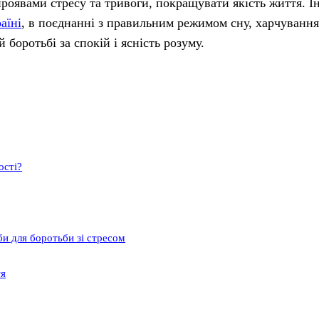
роявами стресу та тривоги, покращувати якість життя. І
аїні
, в поєднанні з правильним режимом сну, харчуванн
боротьбі за спокій і ясність розуму.
ості?
би для боротьби зі стресом
тя