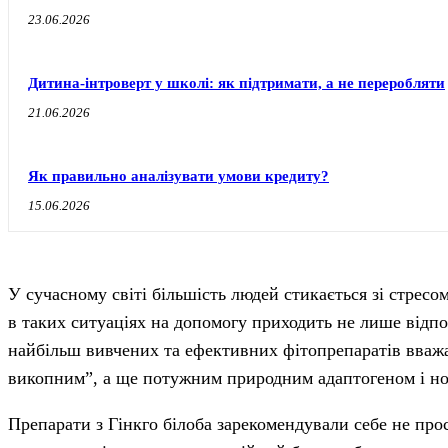
23.06.2026
Дитина-інтроверт у школі: як підтримати, а не переробляти
21.06.2026
Як правильно аналізувати умови кредиту?
15.06.2026
У сучасному світі більшість людей стикається зі стрес
в таких ситуаціях на допомогу приходить не лише відпо
найбільш вивчених та ефективних фітопрепаратів вваж
викопним”, а ще потужним природним адаптогеном і н
Препарати з Гінкго білоба зарекомендували себе не пр