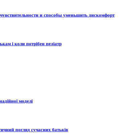
 чувствительности и способы уменьшить дискомфорт
ькам і коли потрібен педіатр
надійної моделі
тичний погляд сучасних батьків