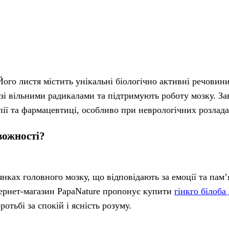
Його листя містить унікальні біологічно активні речовин
 зі вільними радикалами та підтримують роботу мозку. З
ії та фармацевтиці, особливо при неврологічних розлада
вожності?
нках головного мозку, що відповідають за емоції та пам’
ернет-магазин PapaNature пропонує купити
гінкго білоба
тьбі за спокій і ясність розуму.