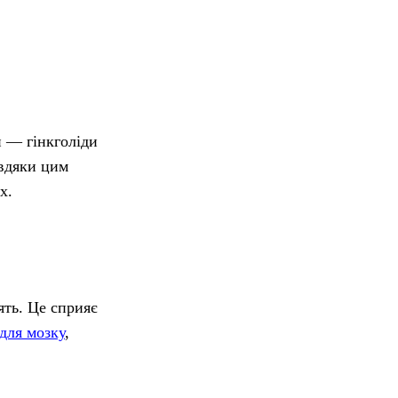
и — гінкголіди
авдяки цим
х.
ять. Це сприяє
 для мозку
,