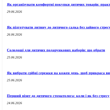
Як організувати комфортні покупки дитячих товарів: прак
29.06.2026
Як підготувати дитину до дитячого садка без зайвого стресу
26.06.2026
Солодощі для дитячих подарункових наборів: що обрати
25.06.2026
Як вибрати срібні сережки на кожен день, щоб прикраса ви
25.06.2026
Перший візит до дитячого стоматолога: коли і як без стресу
24.06.2026