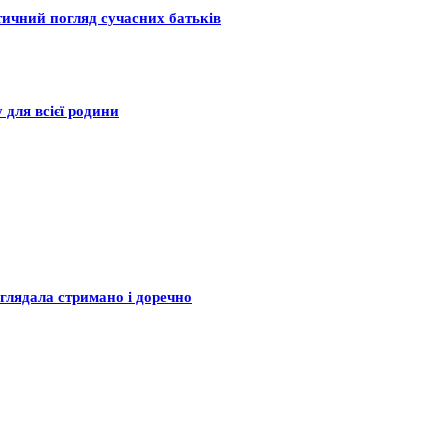
тичний погляд сучасних батьків
 для всієї родини
глядала стримано і доречно