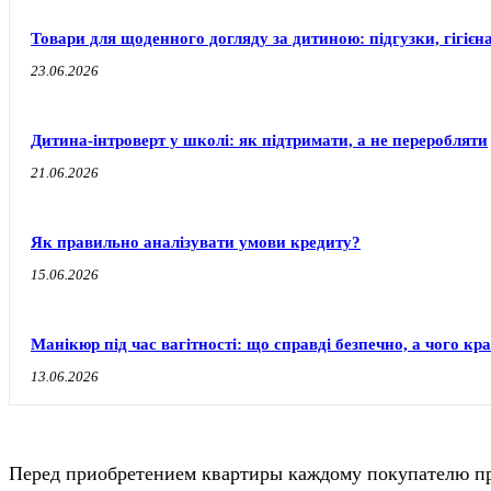
Товари для щоденного догляду за дитиною: підгузки, гігієн
23.06.2026
Дитина-інтроверт у школі: як підтримати, а не переробляти
21.06.2026
Як правильно аналізувати умови кредиту?
15.06.2026
Манікюр під час вагітності: що справді безпечно, а чого к
13.06.2026
Перед приобретением квартиры каждому покупателю пр