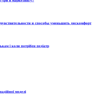
р’єри в маркетингу?
 чувствительности и способы уменьшить дискомфорт
ькам і коли потрібен педіатр
надійної моделі