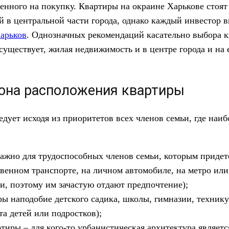
енного на покупку.
Квартиры на окраине Харькове стоят
 в центральной части города, однако каждый инвестор в
Харьков
. Однозначных рекомендаций касательно выбора 
существует, жилая недвижимость и в центре города и на 
она расположения квартиры
ует исходя из приоритетов всех членов семьи, где наи
важно для трудоспособных членов семьи, которым придет
твенном транспорте, на личном автомобиле, на метро ил
и, поэтому им зачастую отдают предпочтение);
ы наподобие детского садика, школы, гимназии, техник
та детей или подростков);
тиры – для кого-то урбанистическая архитектура являет