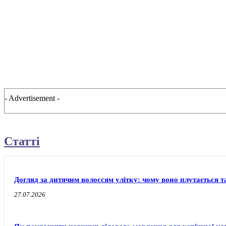
- Advertisement -
Статті
Догляд за дитячим волоссям улітку: чому воно плутається т
27.07.2026