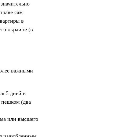
 значительно
праве сам
квартиры в
его окраине (в
более важными
ся 5 дней в
и пешком (два
ума или высшего
ся излюбленным