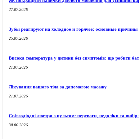
Як покращити навички ділового мовлення для успішної ка
27.07.2026
Зубы реагируют на холодное и горячее: основные причины
25.07.2026
Висока температура у дитини без симптомів: що робити бат
21.07.2026
Лікування вашого тіла за допомогою масажу
21.07.2026
Світлодіодні люстри з пультом: переваги, недоліки та вибір 
30.06.2026