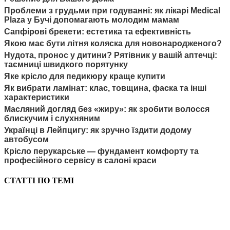
Проблеми з грудьми при годуванні: як лікарі Medical
Plaza у Бучі допомагають молодим мамам
Сапфірові брекети: естетика та ефективність
Якою має бути літня коляска для новонародженого?
Нудота, пронос у дитини? Рятівник у вашій аптечці:
таємниці швидкого порятунку
Яке крісло для педикюру краще купити
Як вибрати ламінат: клас, товщина, фаска та інші
характеристики
Масляний догляд без «жиру»: як зробити волосся
блискучим і слухняним
Українці в Лейпцигу: як зручно їздити додому
автобусом
Крісло перукарське — фундамент комфорту та
професійного сервісу в салоні краси
СТАТТІ ПО ТЕМІ