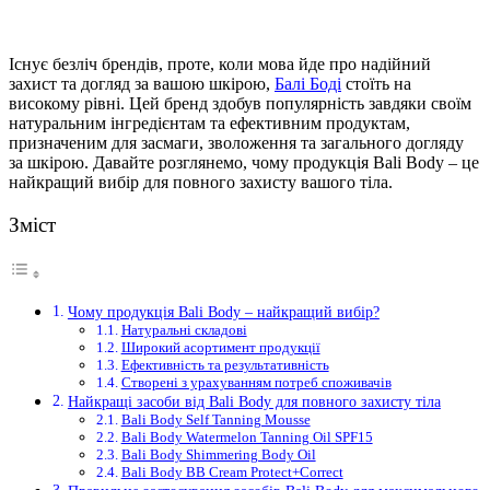
Існує безліч брендів, проте, коли мова йде про надійний
захист
та догляд за вашою шкірою,
Балі Боді
стоїть на
високому рівні. Цей бренд здобув популярність завдяки своїм
натуральним інгредієнтам та ефективним продуктам,
призначеним для засмаги, зволоження та загального догляду
за шкірою. Давайте розглянемо, чому продукція Bali Body – це
найкращий вибір для повного захисту вашого тіла.
Зміст
Чому продукція Bali Body – найкращий вибір?
Натуральні складові
Широкий асортимент продукції
Ефективність та результативність
Створені з урахуванням потреб споживачів
Найкращі засоби від Bali Body для повного захисту тіла
Bali Body Self Tanning Mousse
Bali Body Watermelon Tanning Oil SPF15
Bali Body Shimmering Body Oil
Bali Body BB Cream Protect+Correct