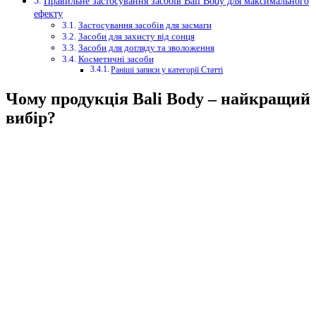
Правильне застосування засобів Bali Body для максимального
ефекту
Застосування засобів для засмаги
Засоби для захисту від сонця
Засоби для догляду та зволоження
Косметичні засоби
Раніші записи у категорії Статті
Чому продукція Bali Body – найкращий
вибір?