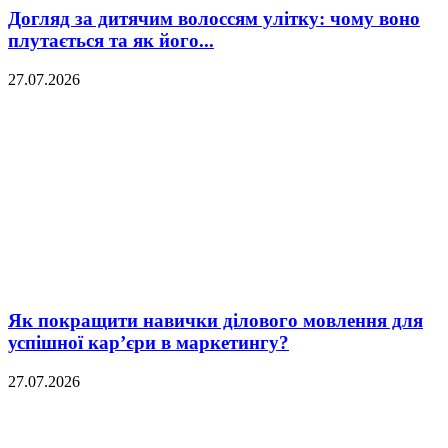
Догляд за дитячим волоссям улітку: чому воно
плутається та як його...
27.07.2026
Як покращити навички ділового мовлення для
успішної кар’єри в маркетингу?
27.07.2026