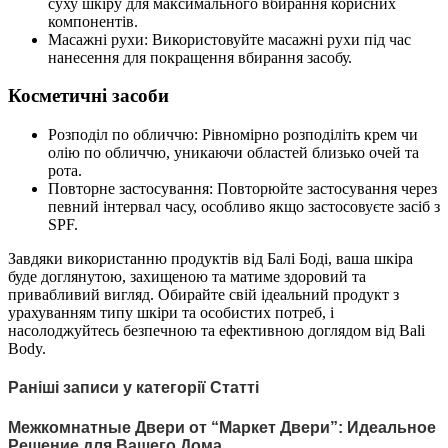
суху шкіру для максимального вбирання корисних
компонентів.
Масажні рухи: Використовуйте масажні рухи під час
нанесення для покращення вбирання засобу.
Косметичні засоби
Розподіл по обличчю: Рівномірно розподіліть крем чи
олію по обличчю, уникаючи областей близько очей та
рота.
Повторне застосування: Повторюйте застосування через
певний інтервал часу, особливо якщо застосовуєте засіб з
SPF.
Завдяки використанню продуктів від Балі Боді, ваша шкіра
буде доглянутою, захищеною та матиме здоровий та
привабливий вигляд. Обирайте свій ідеальний продукт з
урахуванням типу шкіри та особистих потреб, і
насолоджуйтесь безпечною та ефективною доглядом від Bali
Body.
Раніші записи у категорії Статті
Межкомнатные Двери от “Маркет Двери”: Идеальное
Решение для Вашего Дома