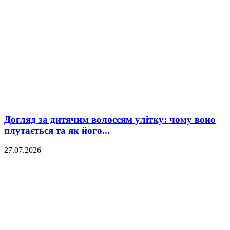
Догляд за дитячим волоссям улітку: чому воно
плутається та як його...
27.07.2026