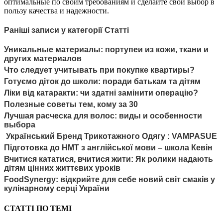
оптимальные по своим требованиям и сделайте свой выбор в
пользу качества и надежности.
Раніші записи у категорії Статті
Уникальные материалы: портупеи из кожи, ткани и
других материалов
Что следует учитывать при покупке квартиры?
Готуємо діток до школи: поради батькам та дітям
Ліки від катаракти: чи здатні замінити операцію?
Полезные советы тем, кому за 30
Лучшая расческа для волос: виды и особенности
выбора
Український Бренд Трикотажного Одягу : VAMPASUE
Підготовка до НМТ з англійської мови – школа Кевін
Вчитися кататися, вчитися жити: Як ролики надають
дітям цінних життєвих уроків
FoodSynergy: відкрийте для себе новий світ смаків у
кулінарному серці України
СТАТТІ ПО ТЕМІ