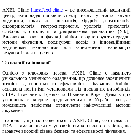
AXEL
Clinic
https://axel.clinic
– це висококласний медичний
центр, який надає широкий спектр послуг у різних галузях
медицини, таких як гінекологія, хірургія, дерматологія,
ендокринологія, гастроентерологія, урологія, трихологія,
флебологія, ортопедія та ультразвукова діагностика (УЗД).
Висококваліфіковані фахівці клініки використовують передові
методи лікування, поєднуючи досвід з інноваційними
медичними технологіями для забезпечення найкращих
результатів для пацієнтів.
Технології та інновації
Однією з ключових переваг AXEL Clinic є наявність
унікального медичного обладнання, що дозволяє забезпечити
точність діагностики та ефективність лікування. Клініка
оснащена новітніми установками від провідних виробників
США, Німеччини, Ізраїлю та Південної Кореї. Деякі з цих
установок є вперше представленими в Україні, що дає
можливість пацієнтам отримувати найсучасніші методи
лікування.
Технології, що застосовуються в AXEL Clinic, сертифіковані
FDA — американським управлінням контролю за якістю, що
гарантує високий рівень безпеки та ефективності лікування.