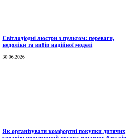
Світлодіодні люстри з пультом: переваги,
недоліки та вибір надійної моделі
30.06.2026
Як організувати комфортні покупки дитячих
товарів: практичний погляд сучасних батьків