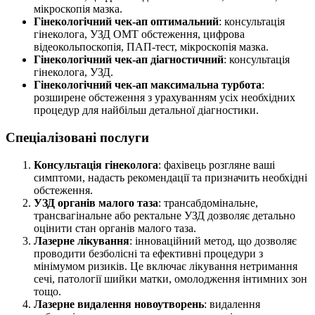
мікроскопія мазка.
Гінекологічний чек-ап оптимальний
: консультація
гінеколога, УЗД ОМТ обстеження, цифрова
відеокольпоскопія, ПАП-тест, мікроскопія мазка.
Гінекологічний чек-ап діагностичний
: консультація
гінеколога, УЗД.
Гінекологічний чек-ап максимальна турбота
:
розширене обстеження з урахуванням усіх необхідних
процедур для найбільш детальної діагностики.
Спеціалізовані послуги
Консультація гінеколога
: фахівець розгляне ваші
симптоми, надасть рекомендації та призначить необхідні
обстеження.
УЗД органів малого таза
: трансабдомінальне,
трансвагінальне або ректальне УЗД дозволяє детально
оцінити стан органів малого таза.
Лазерне лікування
: інноваційний метод, що дозволяє
проводити безболісні та ефективні процедури з
мінімумом ризиків. Це включає лікування нетримання
сечі, патології шийки матки, омолодження інтимних зон
тощо.
Лазерне видалення новоутворень
: видалення