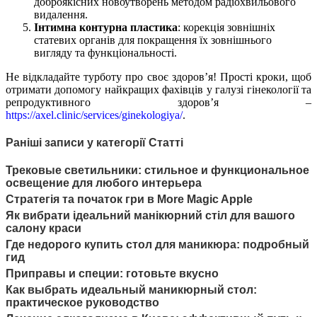
доброякісних новоутворень методом радіохвильового
видалення.
Інтимна контурна пластика
: корекція зовнішніх
статевих органів для покращення їх зовнішнього
вигляду та функціональності.
Не відкладайте турботу про своє здоров’я! Прості кроки, щоб
отримати допомогу найкращих фахівців у галузі гінекології та
репродуктивного здоров’я –
https://axel.clinic/services/ginekologiya/
.
Раніші записи у категорії Статті
Трековые светильники: стильное и функциональное
освещение для любого интерьера
Стратегія та початок гри в More Magic Apple
Як вибрати ідеальний манікюрний стіл для вашого
салону краси
Где недорого купить стол для маникюра: подробный
гид
Приправы и специи: готовьте вкусно
Как выбрать идеальный маникюрный стол:
практическое руководство