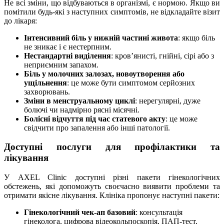
Не всі зміни, що відбуваються в організмі, є нормою. Якщо ви
помітили будь-які з наступних симптомів, не відкладайте візит
до лікаря:
Інтенсивний біль у нижній частині живота
: якщо біль
не зникає і є нестерпним.
Нестандартні виділення
: кров’янисті, гнійні, сірі або з
неприємним запахом.
Біль у молочних залозах, новоутворення або
ущільнення
: це може бути симптомом серйозних
захворювань.
Зміни в менструальному циклі
: нерегулярні, дуже
болючі чи надмірно рясні місячні.
Болісні відчуття під час статевого акту
: це може
свідчити про запалення або інші патології.
Доступні послуги для профілактики та
лікування
У AXEL Clinic доступні різні пакети гінекологічних
обстежень, які допоможуть своєчасно виявити проблеми та
отримати якісне лікування. Клініка пропонує наступні пакети:
Гінекологічний чек-ап базовий
: консультація
гінеколога, цифрова відеокольпоскопія, ПАП-тест,