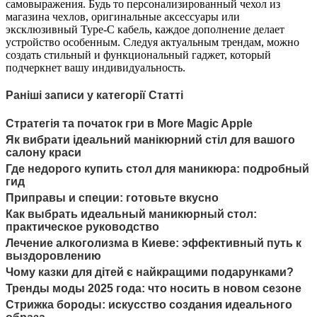
самовыражения. Будь то персонализированный чехол из
магазина чехлов, оригинальные аксессуары или
эксклюзивный Type-C кабель, каждое дополнение делает
устройство особенным. Следуя актуальным трендам, можно
создать стильный и функциональный гаджет, который
подчеркнет вашу индивидуальность.
Раніші записи у категорії Статті
Стратегія та початок гри в More Magic Apple
Як вибрати ідеальний манікюрний стіл для вашого
салону краси
Где недорого купить стол для маникюра: подробный
гид
Приправы и специи: готовьте вкусно
Как выбрать идеальный маникюрный стол:
практическое руководство
Лечение алкоголизма в Киеве: эффективный путь к
выздоровлению
Чому казки для дітей є найкращими подарунками?
Тренды моды 2025 года: что носить в новом сезоне
Стрижка бороды: искусство создания идеального