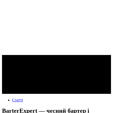
Статті
BarterExpert — чесний бартер і