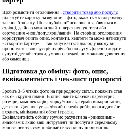
Щоб розмістити оголошення і
створити товар або послугу
,
підготуйте коротку назву, опис і фото, вкажіть місто/громаду
та спосіб зв’язку. Після публікації оголошення з’явиться в
стрічці, де його можна знайти через пошук, теги або
сортування «нові/популярні/давні». На сторінці оголошення
користувач бачить опис, контакти, хештеги та може натиснути
«створити бартер» — так запускається діалог, у якому ви
пропонуєте свою зустрічну річ або послугу. Доречно додати
супутні деталі: строки, умови передачі, чи можливе довезення
або самовивіз.
Підготовка до обміну: фото, опис,
еквівалентність і чек-лист прозорості
Зробіть 3–5 чітких фото на природному світлі, покажіть стан
«як є» і крупні плани. В описі дайте ключові параметри:
розміри, комплектацію, марку/модель, термін використання,
дефекти. Для послуг — чіткий перелік робіт, що входить/не
входить, мінімальний обсяг і графік.
Еквівалентність обміну зручно рахувати за «ринковими»
аналогами: якщо ваш інструмент чи послуга в середньому
коштує певну суму, підбирайте зустрічну пропозицію