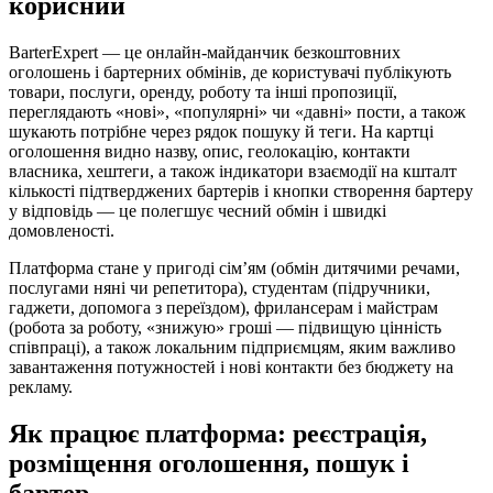
корисний
BarterExpert — це онлайн-майданчик безкоштовних
оголошень і бартерних обмінів, де користувачі публікують
товари, послуги, оренду, роботу та інші пропозиції,
переглядають «нові», «популярні» чи «давні» пости, а також
шукають потрібне через рядок пошуку й теги. На картці
оголошення видно назву, опис, геолокацію, контакти
власника, хештеги, а також індикатори взаємодії на кшталт
кількості підтверджених бартерів і кнопки створення бартеру
у відповідь — це полегшує чесний обмін і швидкі
домовленості.
Платформа стане у пригоді сім’ям (обмін дитячими речами,
послугами няні чи репетитора), студентам (підручники,
гаджети, допомога з переїздом), фрилансерам і майстрам
(робота за роботу, «знижую» гроші — підвищую цінність
співпраці), а також локальним підприємцям, яким важливо
завантаження потужностей і нові контакти без бюджету на
рекламу.
Як працює платформа: реєстрація,
розміщення оголошення, пошук і
бартер