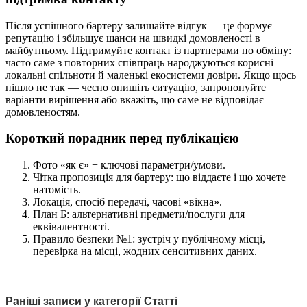
Після успішного бартеру залишайте відгук — це формує
репутацію і збільшує шанси на швидкі домовленості в
майбутньому. Підтримуйте контакт із партнерами по обміну:
часто саме з повторних співпраць народжуються корисні
локальні спільноти й маленькі екосистеми довіри. Якщо щось
пішло не так — чесно опишіть ситуацію, запропонуйте
варіанти вирішення або вкажіть, що саме не відповідає
домовленостям.
Короткий порадник перед публікацією
Фото «як є» + ключові параметри/умови.
Чітка пропозиція для бартеру: що віддаєте і що хочете
натомість.
Локація, спосіб передачі, часові «вікна».
План Б: альтернативні предмети/послуги для
еквівалентності.
Правило безпеки №1: зустріч у публічному місці,
перевірка на місці, жодних сенситивних даних.
Раніші записи у категорії Статті