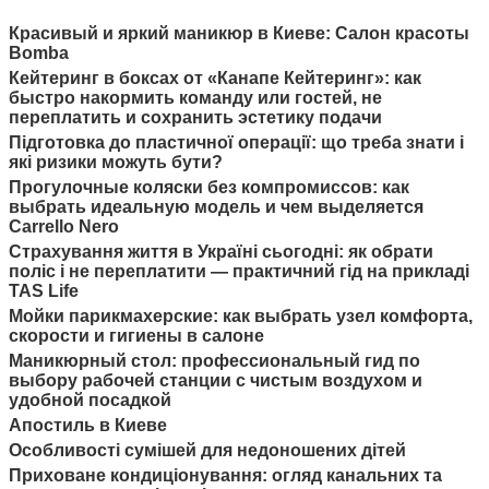
Красивый и яркий маникюр в Киеве: Салон красоты
Bomba
Кейтеринг в боксах от «Канапе Кейтеринг»: как
быстро накормить команду или гостей, не
переплатить и сохранить эстетику подачи
Підготовка до пластичної операції: що треба знати і
які ризики можуть бути?
Прогулочные коляски без компромиссов: как
выбрать идеальную модель и чем выделяется
Carrello Nero
Страхування життя в Україні сьогодні: як обрати
поліс і не переплатити — практичний гід на прикладі
TAS Life
Мойки парикмахерские: как выбрать узел комфорта,
скорости и гигиены в салоне
Маникюрный стол: профессиональный гид по
выбору рабочей станции с чистым воздухом и
удобной посадкой
Апостиль в Киеве
Особливості сумішей для недоношених дітей
Приховане кондиціонування: огляд канальних та