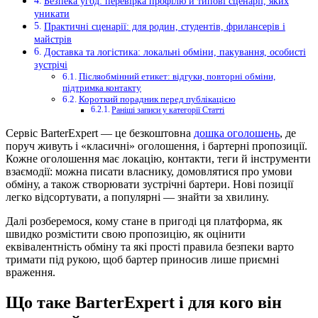
Безпека угод: перевірка профілю й типові сценарії, яких
уникати
Практичні сценарії: для родин, студентів, фрилансерів і
майстрів
Доставка та логістика: локальні обміни, пакування, особисті
зустрічі
Післяобмінний етикет: відгуки, повторні обміни,
підтримка контакту
Короткий порадник перед публікацією
Раніші записи у категорії Статті
Сервіс BarterExpert — це безкоштовна
дошка оголошень
, де
поруч живуть і «класичні» оголошення, і бартерні пропозиції.
Кожне оголошення має локацію, контакти, теги й інструменти
взаємодії: можна писати власнику, домовлятися про умови
обміну, а також створювати зустрічні бартери. Нові позиції
легко відсортувати, а популярні — знайти за хвилину.
Далі розберемося, кому стане в пригоді ця платформа, як
швидко розмістити свою пропозицію, як оцінити
еквівалентність обміну та які прості правила безпеки варто
тримати під рукою, щоб бартер приносив лише приємні
враження.
Що таке BarterExpert і для кого він