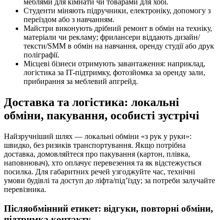
меблями для кімнати чи товарами для хобі.
Студенти міняють підручники, електроніку, допомогу з
переїздом або з навчанням.
Майстри виконують дрібний ремонт в обмін на техніку,
матеріали чи рекламу; фрилансери віддають дизайн/
тексти/SMM в обмін на навчання, оренду студії або друк
поліграфії.
Місцеві бізнеси отримують завантаження: наприклад,
логістика за IT-підтримку, фотозйомка за оренду зали,
прибирання за меблевий апгрейд.
Доставка та логістика: локальні
обміни, пакування, особисті зустрічі
Найзручніший шлях — локальні обміни «з рук у руки»:
швидко, без ризиків транспортування. Якщо потрібна
доставка, домовляйтеся про пакування (картон, плівка,
наповнювач), хто оплачує перевезення та як відстежується
посилка. Для габаритних речей узгоджуйте час, технічні
умови будівлі та доступ до ліфта/під’їзду; за потреби залучайте
перевізника.
Післяобмінний етикет: відгуки, повторні обміни,
підтримка контакту