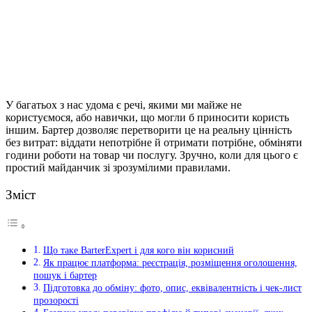
У багатьох з нас удома є речі, якими ми майже не
користуємося, або навички, що могли б приносити користь
іншим. Бартер дозволяє перетворити це на реальну цінність
без витрат: віддати непотрібне й отримати потрібне, обміняти
години роботи на товар чи послугу.
Зручно, коли для цього є
простий майданчик зі зрозумілими правилами.
Зміст
Що таке BarterExpert і для кого він корисний
Як працює платформа: реєстрація, розміщення оголошення,
пошук і бартер
Підготовка до обміну: фото, опис, еквівалентність і чек-лист
прозорості