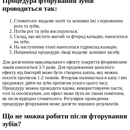
Процедура фторування зубів
проводиться так:
Стоматолог видаляє наліт та залишки їжі з порожнини
рота та зубів.
Потім рот та зуби висушуються.
Склад, що містить магній та фторид кальцію, наноситься
на зуби.
На наступному етапі наноситься гідроксид кальцію.
Наприкінці процедури лікар видаляє залишки засобу.
Для досягнення максимального ефекту покриття фторвмісним
лаком наноситься 3-5 разів. Для продовження захисного
ефекту від бактерій може бути створена каппа, яку можна
носити протягом 1-2 тижнів. Фторлак наливається в капу і він
продовжує діяти на зуби протягом усього цього часу.
Процедуру можна проводити вдома, використовуючи пасти,
гелі та ополіскувачі, але ефект може бути не таким помітним,
як після відвідин стоматолога. Регулярне проведення
процедури фторування може досягти хороших результатів.
Що не можна робити після фторування
зубів?