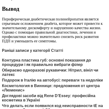
Вывод
Периферическая диабетическая полинейропатия является
серьезным осложнением диабета, которое может привести к
значительному дискомфорту и нарушению качества жизни.
Однако с помощью правильной диагностики, лечения и
профилактики можно значительно снизить риск развития
ПДП и уменьшить ее симптомы.
Раніші записи у категорії Статті
Контурна пластика губ: основні показання до
процедури і як правильно вибрати філер
Обираємо одноразові рукавички: Нітрил, вініл чи
латекс
Подорож в Італію на автобусі: переваги та недоліки
Косметология в Виннице: предложения от центра
«Люменис»
Доглядові засоби від Rene D’Essey: професійна
косметика в Україні
Что делать если появился код неисправности tE на