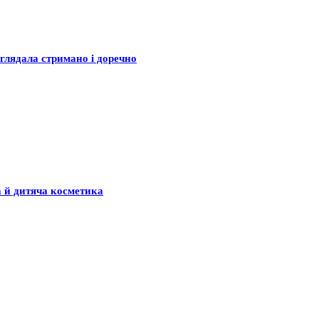
глядала стримано і доречно
а й дитяча косметика