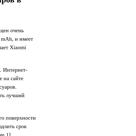
ащен очень
 mAh, и имеет
лает Xiaomi
. Интернет-
е на сайте
суаров.
ить лучший
его поверхности
одлить срок
e 11,