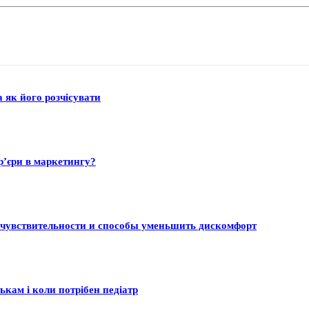
а як його розчісувати
р’єри в маркетингу?
 чувствительности и способы уменьшить дискомфорт
ькам і коли потрібен педіатр