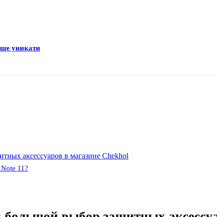
раще уникати
итных аксессуаров в магазине Chekhol
 Note 11?
: большой выбор защитных аксессу