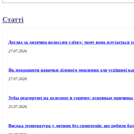
Статті
Догляд за дитячим волоссям улітку: чому воно плутається т
27.07.2026
Як покращити навички ділового мовлення для успішної ка
27.07.2026
Зубы реагируют на холодное и горячее: основные причины
25.07.2026
Висока температура у дитини без симптомів: що робити бат