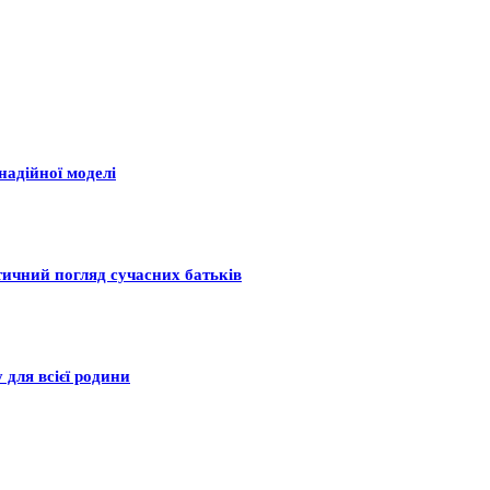
надійної моделі
тичний погляд сучасних батьків
 для всієї родини