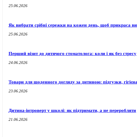
25.06.2026
Як вибрати срібні сережки на кожен день, щоб прикраса ви
25.06.2026
Перший візит до дитячого стоматолога: коли і як без стресу
24.06.2026
Товари для щоденного догляду за дитиною: підгузки, гігієн
23.06.2026
Дитина-інтроверт у школі: як підтримати, а не переробляти
21.06.2026