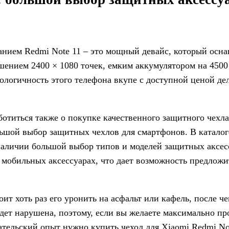
нием Redmi Note 11 – это мощный девайс, который осн
шением 2400 × 1080 точек, емким аккумулятором на 4500
ологичность этого телефона вкупе с доступной ценой де
отиться также о покупке качественного защитного чехла
льшой выбор защитных чехлов для смартфонов. В каталог
 наличии большой выбор типов и моделей защитных аксес
 мобильных аксессуарах, что дает возможность предлож
ит хоть раз его уронить на асфальт или кафель, после ч
дет нарушена, поэтому, если вы желаете максимально пр
тельский опыт нужно купить чехол для Xiaomi Redmi Not