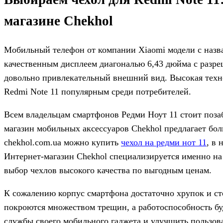
магазине Chekhol
Мобильный телефон от компании Xiaomi модели с назва
качественным дисплеем диагональю 6,43 дюйма с разре
довольно привлекательный внешний вид.
Высокая техн
Redmi Note 11 популярным среди потребителей.
Всем владельцам смартфонов Редми Ноут 11 стоит позаб
магазин мобильных аксессуаров Chekhol предлагает бо
chekhol.com.ua можно купить
чехол на редми нот 11
, в
Интернет-магазин Chekhol специализируется именно на
выбор чехлов высокого качества по выгодным ценам.
К сожалению корпус смартфона достаточно хрупок и сто
покроются множеством трещин, а работоспособность бу
службы своего мобильного гаджета и улучшить пользова