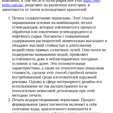
компании, в том
числе и полиграфия Bee Print
https://bee-
print.com.ua/
, разделяют на различные категории, в
зависимости от типов используемых красителей:
Печать сольвентными чернилами. Этот способ
окрашивания основан на комбинациях легких
углеводородов, которые извлекаются в процессе
обработки или извлечения углеводородного и
нефтяного сырья. Пигменты с повышенным
содержанием растворителей моментально высыхают и
обладают высокой стойкостью к длительному
воздействию прямых солнечных лучей. Они почти не
подвержены вымыванию водой, проявляют
устойчивость даже в неблагоприятных погодных
условиях и так далее. Эти положительные
характеристики, а также их относительно невысокая
стоимость, сделали этот способ струйной печати
востребованным среди изготовителей наружной
рекламы. Однако в сфере интерьерного дизайна его
использование не так распространено из-за
относительно невысокой детализации при этой
методике печати.
Печать водорастворимыми чернилами. Процесс
формирования таких пигментов включает в себя
сочетание воды, красительного компонента и