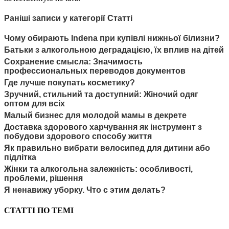
Раніші записи у категорії Статті
Чому обирають Іndena при купівлі нижньої білизни?
Батьки з алкогольною деградацією, їх вплив на дітей
Сохранение смысла: Значимость
профессиональных переводов документов
Где лучше покупать косметику?
Зручний, стильний та доступний: Жіночий одяг
оптом для всіх
Малый бизнес для молодой мамы в декрете
Доставка здорового харчування як інструмент з
побудови здорового способу життя
Як правильно вибрати велосипед для дитини або
підлітка
Жінки та алкогольна залежність: особливості,
проблеми, рішення
Я ненавижу уборку. Что с этим делать?
СТАТТІ ПО ТЕМІ