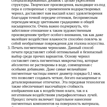
специализированных добавок с целью укрепления
структуры. Творческие произведения, выходящие из-под
пера и сотворенные с применением водорастворимых
чернил, доставляют нам высший класс удовлетворения
благодаря точной передаче оттенков, беспримесным
переходам между цветовыми градациями и общей
насыщенности. Очень важно подчеркнуть, что
заботливое отношение к таким художественным
произведениям требует особого внимания, так как даже
малейшее воздействие влажности способно повлечь за
собой необратимые повреждения для эталона искусства.
Печать пигментными чернилами. Данный способ
печати представляет собой оптимальный и безопасный
выбор среди прочих вариантов. Основу чернил
составляет смесь пигментных микрочастиц, которые
абсолютно не растворимы в воде, совмещенная с
особыми добавками. Даже самые мельчайшие
пигментные частицы имеют диаметр порядка 0,1 мкм,
что позволяет создавать четкие, богато насыщенные и
детализированные отпечатки. Эта передовая технология
также обеспечивает высочайшую стойкость
изображения как к воздействию влаги, так и к
негативным воздействиям ультрафиолетовых лучей.
Процесс печати включает тщательное нанесение
пигментных компонентов на поверхность материала,