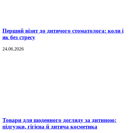
Перший візит до дитячого стоматолога: коли і
як без стресу
24.06.2026
Товари для щоденного догляду за дитиною:
підгузки, гігієна й дитяча косметика