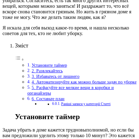
убираться.
Согласитесь, есть так много других интересных
вещей, которыми можно заняться! И раздражает то, что всё
вскоре снова становится грязным. Но жить в грязном доме я
тоже не могу. Что же делать таким людям, как я?
Я искала для себя выход какое-то время, и нашла несколько
советов для тех, кто не любит уборку.
Зміст
Установите таймер
2. Развлекайтесь
3. Избавьтесь от лишнего
4. Автоматизируйте как можно больше задач по уборке
5. Расфасуйте все мелкие вещи в коробки и
органайзеры
6. Составьте план
Раніші записи у категорії Статті
Установите таймер
Задача убрать в доме кажется трудновыполнимой, но если бы
вам предложили уделить этому только 10 минут? Это кажется