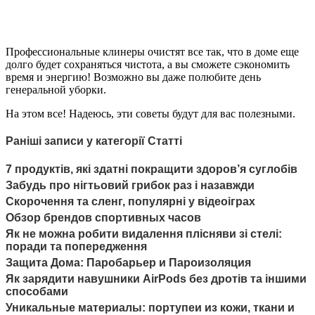
Профессиональные клинеры очистят все так, что в доме еще
долго будет сохраняться чистота, а вы сможете сэкономить
время и энергию! Возможно вы даже полюбите день
генеральной уборки.
На этом все! Надеюсь, эти советы будут для вас полезными.
Раніші записи у категорії Статті
7 продуктів, які здатні покращити здоров’я суглобів
Забудь про нігтьовий грибок раз і назавжди
Скорочення та сленг, популярні у відеоіграх
Обзор брендов спортивных часов
Як не можна робити видалення плісняви зі стелі:
поради та попередження
Защита Дома: Паробарьер и Пароизоляция
Як зарядити навушники AirPods без дротів та іншими
способами
Уникальные материалы: портупеи из кожи, ткани и