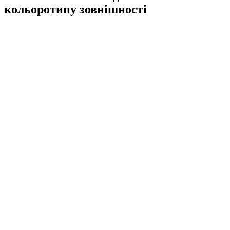
кольоротипу зовнішності