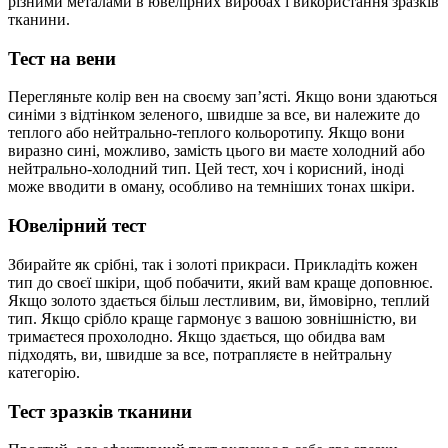
різними металами в ювелірних виробах і використання зразків
тканини.
Тест на вени
Перегляньте колір вен на своєму зап’ясті. Якщо вони здаються
синіми з відтінком зеленого, швидше за все, ви належите до
теплого або нейтрально-теплого кольоротипу. Якщо вони
виразно сині, можливо, замість цього ви маєте холодний або
нейтрально-холодний тип. Цей тест, хоч і корисний, іноді
може вводити в оману, особливо на темніших тонах шкіри.
Ювелірний тест
Збирайте як срібні, так і золоті прикраси. Прикладіть кожен
тип до своєї шкіри, щоб побачити, який вам краще доповнює.
Якщо золото здається більш лестливим, ви, ймовірно, теплий
тип. Якщо срібло краще гармонує з вашою зовнішністю, ви
тримаєтеся прохолодно. Якщо здається, що обидва вам
підходять, ви, швидше за все, потрапляєте в нейтральну
категорію.
Тест зразків тканини