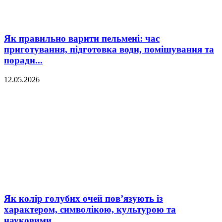
Як правильно варити пельмені: час
приготування, підготовка води, помішування та
поради...
12.05.2026
Як колір голубих очей пов’язують із
характером, символікою, культурою та
науковими...