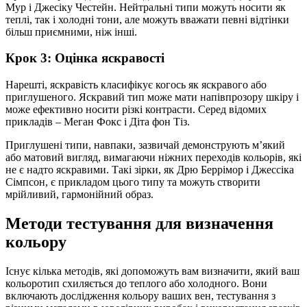
Мур і Джесіку Честейн. Нейтральні типи можуть носити як
теплі, так і холодні тони, але можуть вважати певні відтінки
більш приємними, ніж інші.
Крок 3: Оцінка яскравості
Нарешті, яскравість класифікує когось як яскравого або
приглушеного. Яскравий тип може мати напівпрозору шкіру і
може ефективно носити різкі контрасти. Серед відомих
прикладів – Меган Фокс і Діта фон Тіз.
Приглушені типи, навпаки, зазвичай демонструють м’який
або матовий вигляд, вимагаючи ніжних переходів кольорів, які
не є надто яскравими. Такі зірки, як Дрю Беррімор і Джессіка
Сімпсон, є прикладом цього типу та можуть створити
мрійливий, гармонійний образ.
Методи тестування для визначення
кольору
Існує кілька методів, які допоможуть вам визначити, який ваш
кольоротип схиляється до теплого або холодного. Вони
включають дослідження кольору ваших вен, тестування з