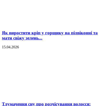
Як виростити кріп у горщику на підвіконні та
мати свіжу зелень...
15.04.2026
Тлумачення сну про розчісування волосся: