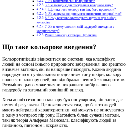
2. Як визначити свій колірний тип?
3. Які методи є для тестування колірного типу?
4. Що таке тест кольору вен і як його проводити?
5. Як драпування допомагає визначити колірний тип?
6. Чому важливо враховувати підтони при виборі
кольорів?
7. Як я можу оновити свій гардероб, виходячи з
колірного типу?
Раніші записи у категорії Публікації
Що таке кольорове введення?
Кольоротипізація відноситься до системи, яка класифікує
людей на основі їхнього природного забарвлення, що зрештою
визначає відтінки, які їм найкраще підходять. Кожна людина
народжується з унікальним поєднанням тону шкіри, кольору
волосся та кольору очей, що відображає певний «кольоротип».
Розуміння цього може значно покращити вибір вашого
гардеробу та загальний зовнішній вигляд.
Хоча аналіз сезонного кольору був популярним, він часто дає
неточні результати. Це пояснюється тим, що багато людей
мають нейтральні характеристики, які можуть не вписуватися
в одну з чотирьох пір року. Натомість більш сучасні методи,
такі як теорія Альфреда Манселла, класифікують людей за
глибиною, півтоном і яскравістю.