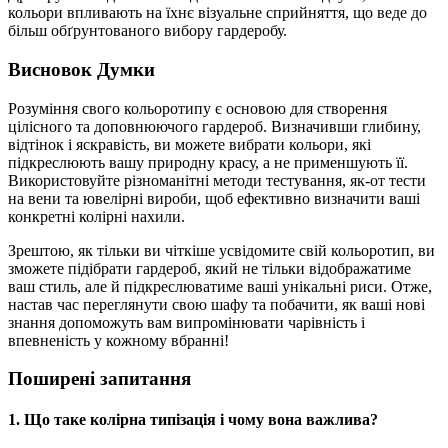
кольори впливають на їхнє візуальне сприйняття, що веде до
більш обґрунтованого вибору гардеробу.
Висновок Думки
Розуміння свого кольоротипу є основою для створення
цілісного та доповнюючого гардероб. Визначивши глибину,
відтінок і яскравість, ви можете вибрати кольори, які
підкреслюють вашу природну красу, а не применшують її.
Використовуйте різноманітні методи тестування, як-от тести
на вени та ювелірні вироби, щоб ефективно визначити ваші
конкретні колірні нахили.
Зрештою, як тільки ви чіткіше усвідомите свій кольоротип, ви
зможете підібрати гардероб, який не тільки відображатиме
ваш стиль, але й підкреслюватиме ваші унікальні риси. Отже,
настав час переглянути свою шафу та побачити, як ваші нові
знання допоможуть вам випромінювати чарівність і
впевненість у кожному вбранні!
Поширені запитання
1. Що таке колірна типізація і чому вона важлива?