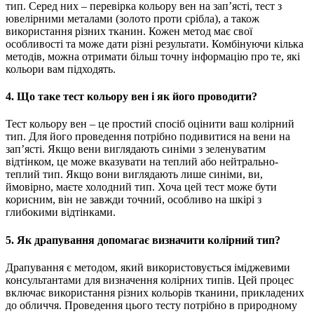
тип. Серед них – перевірка кольору вен на зап’ясті, тест з
ювелірними металами (золото проти срібла), а також
використання різних тканин. Кожен метод має свої
особливості та може дати різні результати. Комбінуючи кілька
методів, можна отримати більш точну інформацію про те, які
кольори вам підходять.
4. Що таке тест кольору вен і як його проводити?
Тест кольору вен – це простий спосіб оцінити ваш колірний
тип. Для його проведення потрібно подивитися на вени на
зап’ясті. Якщо вени виглядають синіми з зеленуватим
відтінком, це може вказувати на теплий або нейтрально-
теплий тип. Якщо вони виглядають лише синіми, ви,
ймовірно, маєте холодний тип. Хоча цей тест може бути
корисним, він не завжди точний, особливо на шкірі з
глибокими відтінками.
5. Як драпування допомагає визначити колірний тип?
Драпування є методом, який використовується іміджевими
консультантами для визначення колірних типів. Цей процес
включає використання різних кольорів тканини, прикладених
до обличчя. Проведення цього тесту потрібно в природному