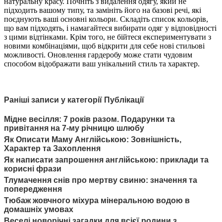
натуральну красу. Почніть з видалення одягу, який не
підходить вашому типу, та замініть його на базові речі, які
поєднують ваші основні кольори. Складіть список кольорів,
що вам підходять, і намагайтеся вибирати одяг у відповідності
з цими відтінками. Крім того, не бійтеся експериментувати з
новими комбінаціями, щоб відкрити для себе нові стильові
можливості. Оновлення гардеробу може стати чудовим
способом відображати ваш унікальний стиль та характер.
Раніші записи у категорії Публікації
Мідне весілля: 7 років разом. Подарунки та
привітання на 7-му річницю шлюбу
Як Описати Маму Англійською: Зовнішність,
Характер та Захоплення
Як написати запрошення англійською: приклади та
корисні фрази
Тлумачення снів про мертву свиню: значення та
попередження
Тюбаж жовчного міхура мінеральною водою в
домашніх умовах
Веселі новорічні загадки для всієї родини з