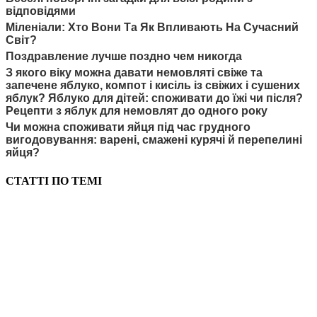
відповідями
Міленіали: Хто Вони Та Як Впливають На Сучасний
Світ?
Поздравление лучше поздно чем никогда
З якого віку можна давати немовляті свіже та
запечене яблуко, компот і кисіль із свіжих і сушених
яблук? Яблуко для дітей: споживати до їжі чи після?
Рецепти з яблук для немовлят до одного року
Чи можна споживати яйця під час грудного
вигодовування: варені, смажені курячі й перепелині
яйця?
СТАТТІ ПО ТЕМІ