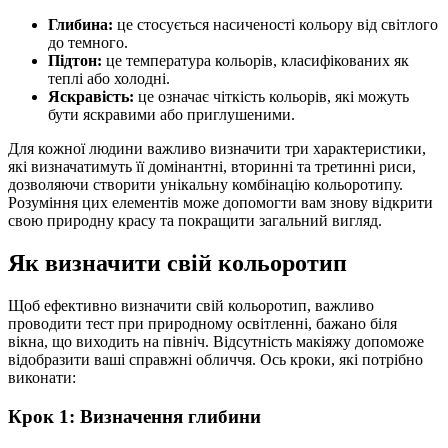
Глибина:
це стосується насиченості кольору від світлого
до темного.
Підтон:
це температура кольорів, класифікованих як
теплі або холодні.
Яскравість:
це означає чіткість кольорів, які можуть
бути яскравими або приглушеними.
Для кожної людини важливо визначити три характеристики,
які визначатимуть її домінантні, вторинні та третинні риси,
дозволяючи створити унікальну комбінацію кольоротипу.
Розуміння цих елементів може допомогти вам знову відкрити
свою природну красу та покращити загальний вигляд.
Як визначити свій кольоротип
Щоб ефективно визначити свій кольоротип, важливо
проводити тест при природному освітленні, бажано біля
вікна, що виходить на північ. Відсутність макіяжу допоможе
відобразити ваші справжні обличчя. Ось кроки, які потрібно
виконати:
Крок 1: Визначення глибини