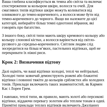
Ваша глибина класифікується як темна або світла та включає
спостереження за кольором шкіри, волосся та очей. Для
смаглявих типів відтінки шкіри можуть коливатися від
оливкового до темно-коричневого, а волосся може бути від
темно-коричневого до чорного. Якщо ви належите до цієї
категорії, вибирайте більш темні однотонні вбрання, які
говорять про багатство.
З іншого боку, світлі типи мають шкіру кремового кольору або
кольору слонової кістки, а волосся варіюється від світло-
русявого до середньо-коричневого. Світлим людям слід
зосередитися на більш м’яких, пастельних відтінках, щоб не
перекривати їх ніжні риси.
Крок 2: Визначення підтону
Далі оцініть, чи ваші відтінки холодні, теплі чи нейтральні.
Холодні типи зазвичай демонструють рожеві або блакитні
відтінки і повинні тяжіти до кольорів сріблястих або холодних
тонів. Приклади включають таких знаменитостей, як Кармен
Кас і Лорен Грем.
І навпаки, теплі типи, як правило, мають золоті або персикові
відтінки, віддаючи перевагу золотим або теплим тонам в одязі.
Примітні приклади теплих відтінків включають Джуліанну