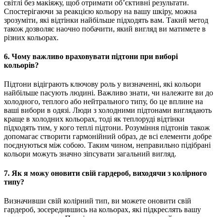
світлі без макіяжу, щоб отримати об’єктивні результати.
Спостерігаючи за реакцією кольору на вашу шкіру, можна
зрозуміти, які відтінки найбільше підходять вам. Такий метод
також дозволяє наочно побачити, який вигляд ви матимете в
різних кольорах.
6. Чому важливо враховувати підтони при виборі
кольорів?
Підтони відіграють ключову роль у визначенні, які кольори
найбільше пасують людині. Важливо знати, чи належите ви до
холодного, теплого або нейтрального типу, бо це вплине на
ваші вибори в одязі. Люди з холодними підтонами виглядають
краще в холодних кольорах, тоді як теплоруді відтінки
підходять тим, у кого теплі підтони. Розуміння підтонів також
допомагає створити гармонійний образ, де всі елементи добре
поєднуються між собою. Таким чином, неправильно підібрані
кольори можуть значно зіпсувати загальний вигляд.
7. Як я можу оновити свій гардероб, виходячи з колірного
типу?
Визначивши свій колірний тип, ви можете оновити свій
гардероб, зосередившись на кольорах, які підкреслять вашу