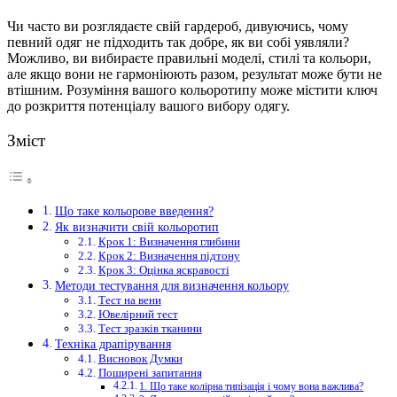
Чи часто ви розглядаєте свій гардероб, дивуючись, чому
певний одяг не підходить так добре, як ви собі уявляли?
Можливо, ви вибираєте правильні моделі, стилі та кольори,
але якщо вони не гармоніюють разом, результат може бути не
втішним. Розуміння вашого кольоротипу може містити ключ
до розкриття потенціалу вашого вибору одягу.
Зміст
Що таке кольорове введення?
Як визначити свій кольоротип
Крок 1: Визначення глибини
Крок 2: Визначення підтону
Крок 3: Оцінка яскравості
Методи тестування для визначення кольору
Тест на вени
Ювелірний тест
Тест зразків тканини
Техніка драпірування
Висновок Думки
Поширені запитання
1. Що таке колірна типізація і чому вона важлива?