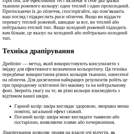
Простий, але ефективний тест включає в себе два зразки
тканини рожевого кольору: один теплий і один прохолодний.
Притискаючи їх до обличчя, спостерігайте, що пом’якшить
ваш погляд і підкреслить риси обличчя. Якщо ви віддаєте
перевагу теплий рожевий, швидше за все, ви теплий або
нейтрально-теплий тип. Якщо холодний рожевий підходить
вам більше, це вказує на холодний або нейтрально-холодний
тип.
Техніка драпірування
Дрейпінг — метод, який використовують консультанти з
іміджу для ефективного визначення кольоротипу. Ця техніка
передбачає використання різних кольорів тканини, нанесеної
на обличчя. Для досягнення найкращих результатів робіть це
при природному освітленні без макіяжу та на нейтральному
фоні. Зверніть увагу на те, як різні кольори взаємодіють з
відтінком вашої шкіри.
Гарний колір: шкіра виглядає здоровою, зморшки менш
помітні, загальний ефект свіжий.
Поганий колір: шкіра може виглядати тьмяною або
постарілою, виявляючи плями або почервоніння.
Драпірування дозволяє людям на власні очі відчути, як