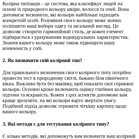
Колірна типізація – це система, яка класифікує людей на
основі їх природного кольору шкіри, волосся та очей. Вона
допомагає визначити, які кольори найбільше підходять
конкретній особі. Розуміння свого кольору може значно
поліпшити ваші вибори одягу та загальний вигляд. Це
дозволяє створити гармонійний стиль, де кожен елемент
підбирається з урахуванням індивідуальних характеристик.
Знання вашого кольору може також підвищити вашу
впевненість у собі.
2. Як визначити свій колірний тип?
Для правильного визначення свого колірного типу потрібно
провести тест в природному світлі, бажано біля північного
вікна. Важливо бути без макіяжу, щоб показати свої справжні
кольори. Основні кроки включають оцінку глибини кольору,
підтони та яскравість. Кожен з цих аспектів допоможе вам
краще зрозуміти, на які кольори варто звертати увагу.
Подібний підхід дозволяє отримати чіткішу картину щодо
вашого кольору.
3. Які методи є для тестування колірного типу?
Є кілька методів, які допоможуть вам визначити ваш колірний