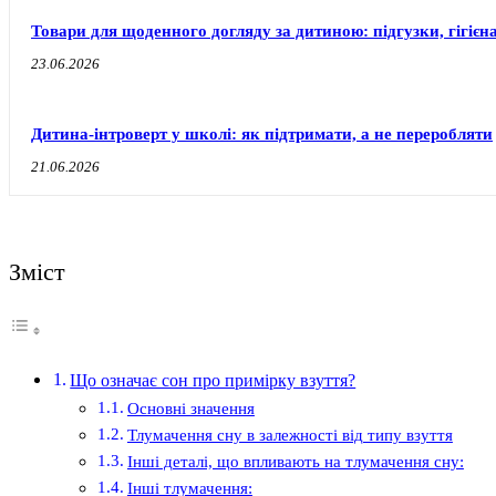
Товари для щоденного догляду за дитиною: підгузки, гігієн
23.06.2026
Дитина-інтроверт у школі: як підтримати, а не переробляти
21.06.2026
Зміст
Що означає сон про примірку взуття?
Основні значення
Тлумачення сну в залежності від типу взуття
Інші деталі, що впливають на тлумачення сну:
Інші тлумачення: