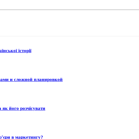
нської історії
рами и сложной планировкой
а як його розчісувати
р’єри в маркетингу?