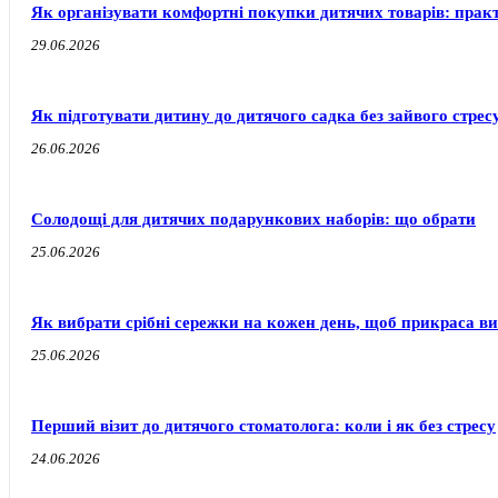
Як організувати комфортні покупки дитячих товарів: прак
29.06.2026
Як підготувати дитину до дитячого садка без зайвого стресу
26.06.2026
Солодощі для дитячих подарункових наборів: що обрати
25.06.2026
Як вибрати срібні сережки на кожен день, щоб прикраса ви
25.06.2026
Перший візит до дитячого стоматолога: коли і як без стресу
24.06.2026