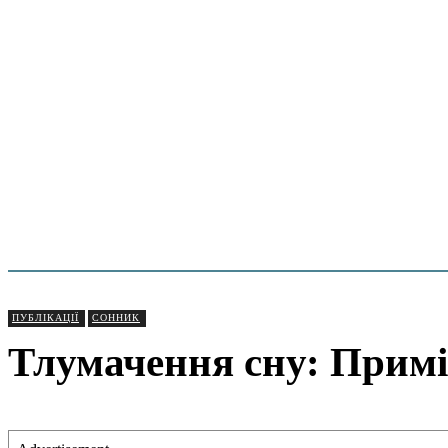
ПУБЛІКАЦІЇ
СОННИК
Тлумачення сну: Примір