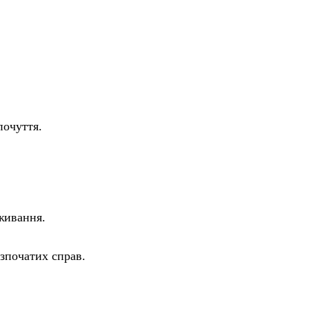
очуття.
живання.
зпочатих справ.