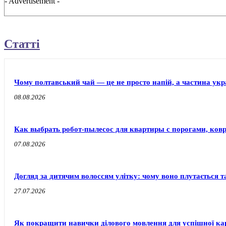
- Advertisement -
Статті
Чому полтавський чай — це не просто напій, а частина украї
08.08.2026
Как выбрать робот-пылесос для квартиры с порогами, ков
07.08.2026
Догляд за дитячим волоссям улітку: чому воно плутається т
27.07.2026
Як покращити навички ділового мовлення для успішної ка