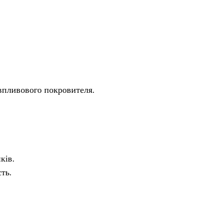
впливового покровителя.
ків.
ть.