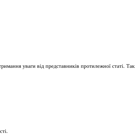
отримання уваги від представників протилежної статі. Та
сті.