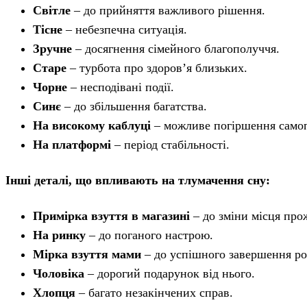
Світле
– до прийняття важливого рішення.
Тісне
– небезпечна ситуація.
Зручне
– досягнення сімейного благополуччя.
Старе
– турбота про здоров’я близьких.
Чорне
– несподівані події.
Синє
– до збільшення багатства.
На високому каблуці
– можливе погіршення самоп
На платформі
– період стабільності.
Інші деталі, що впливають на тлумачення сну:
Примірка взуття в магазині
– до зміни місця про
На ринку
– до поганого настрою.
Мірка взуття мами
– до успішного завершення ро
Чоловіка
– дорогий подарунок від нього.
Хлопця
– багато незакінчених справ.