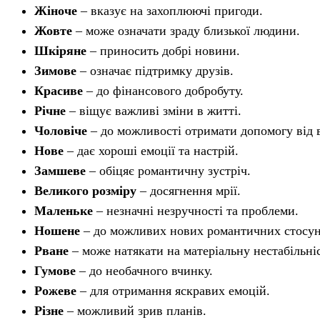
Жіноче
– вказує на захоплюючі пригоди.
Жовте
– може означати зраду близької людини.
Шкіряне
– приносить добрі новини.
Зимове
– означає підтримку друзів.
Красиве
– до фінансового добробуту.
Річне
– віщує важливі зміни в житті.
Чоловіче
– до можливості отримати допомогу від 
Нове
– дає хороші емоції та настрій.
Замшеве
– обіцяє романтичну зустріч.
Великого розміру
– досягнення мрії.
Маленьке
– незначні незручності та проблеми.
Ношене
– до можливих нових романтичних стосун
Рване
– може натякати на матеріальну нестабільніс
Гумове
– до необачного вчинку.
Рожеве
– для отримання яскравих емоцій.
Різне
– можливий зрив планів.