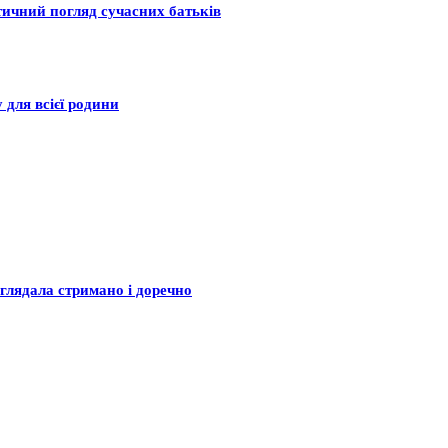
тичний погляд сучасних батьків
 для всієї родини
глядала стримано і доречно