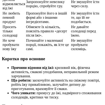
Запропонуйте невелику
Не змушуйте їсти
відмовляється
порцію, спробуйте гру.
через силу.
від їжі
Не любить
Пропонуйте його в іншій
Не змушуйте їсти
певний
формі або з іншими
те, що їй не
продукт
інгредієнтами.
подобається.
Просить
Обмежте їх кількість,
Не давайте
тільки
поясніть правило «десерт
солодощі перед
солодощі
після їжі».
їжею.
Не хоче
Починайте з маленької
Не змушуйте
пробувати
порції, покажіть, як їсте це
пробувати
нову їжу
самі.
силоміць.
Коротко про основне
Причини відмови від їжі:
кризовий вік, фізична
активність, смакові уподобання, неправильний режим
харчування.
Що робити:
заохочуйте активність на свіжому повітрі,
робіть їжу привабливою, залучайте дитину до
приготування, враховуйте її смаки.
Чого уникати:
примусу до їжі, надмірного споживання
солодощів, критики чи тиску.