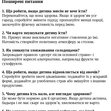
Поширені питання
1. Що робити, якщо дитина зовсім не хоче їсти?
Переконайтеся, що вона здорова. Якщо зі здоров’ям усе
гаразд, спробуйте змінити підхід: пропонуйте менші порції,
заохочуйте фізичну активність перед їжею.
2. Чи варто змушувати дитину їсти?
Ні. Примус може викликати негативне ставлення до їжі.
Натомість створюйте позитивну атмосферу за столом.
3. Як уникнути зловживання солодощами?
Запровадьте правило «десерт після основної страви» і
пропонуйте корисні альтернативи, наприклад фрукти чи
сухофрукти.
4. Що робити, якщо дитина відмовляється від овочів?
Спробуйте зробити овочі цікавішими: подавайте їх у яскравій
формі, додавайте до улюблених страв або змішуйте з іншими
продуктами.
5. Чому дитина їсть мало, але виглядає здоровою?
Це може бути нормою для її організму. Якщо дитина активна,
бадьора і не має скарг на здоров’я, хвилюватися не варто.