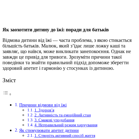
Як заохотити дитину до їжі: поради для батьків
Відмова дитини від їжі — часта проблема, з якою стикається
більшість батьків. Малюк, який з’їдає лише ложку каші та
заявляє, що наївся, може викликати занепокоєння. Однак не
завжди це привід для тривоги. Зрозуміти причини такої
поведінки та знайти правильний підхід допоможе зберегти
здоровий апетит і гармонію у стосунках із дитиною.
Зміст
Причини відмови від їжі
1. Здоров’я
2. Активність та емоційний стан
3. Смакові уподобання
4. Неправильний режим харчування
Як стимулювати апетит дитини
1. Створіть активний спосіб життя