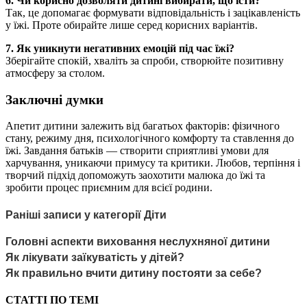
6. Чи корисно дозволяти дитині вибирати, що їсти?
Так, це допомагає формувати відповідальність і зацікавленість
у їжі. Проте обирайте лише серед корисних варіантів.
7. Як уникнути негативних емоцій під час їжі?
Зберігайте спокій, хваліть за спроби, створюйте позитивну
атмосферу за столом.
Заключні думки
Апетит дитини залежить від багатьох факторів: фізичного
стану, режиму дня, психологічного комфорту та ставлення до
їжі. Завдання батьків — створити сприятливі умови для
харчування, уникаючи примусу та критики. Любов, терпіння і
творчий підхід допоможуть заохотити малюка до їжі та
зробити процес приємним для всієї родини.
Раніші записи у категорії Діти
Головні аспекти виховання неслухняної дитини
Як лікувати заїкуватість у дітей?
Як правильно вчити дитину постояти за себе?
СТАТТІ ПО ТЕМІ