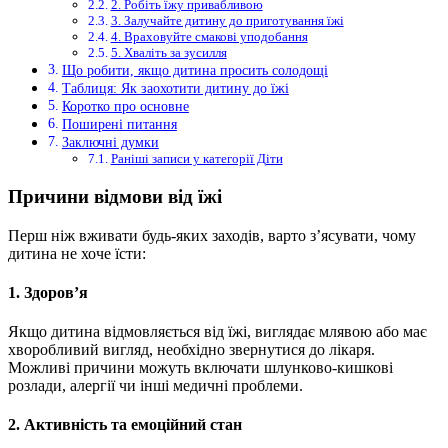
2. Робіть їжу привабливою
3. Залучайте дитину до приготування їжі
4. Враховуйте смакові уподобання
5. Хваліть за зусилля
Що робити, якщо дитина просить солодощі
Таблиця: Як заохотити дитину до їжі
Коротко про основне
Поширені питання
Заключні думки
Раніші записи у категорії Діти
Причини відмови від їжі
Перш ніж вживати будь-яких заходів, варто з’ясувати, чому
дитина не хоче їсти:
1. Здоров’я
Якщо дитина відмовляється від їжі, виглядає млявою або має
хворобливий вигляд, необхідно звернутися до лікаря.
Можливі причини можуть включати шлунково-кишкові
розлади, алергії чи інші медичні проблеми.
2. Активність та емоційний стан