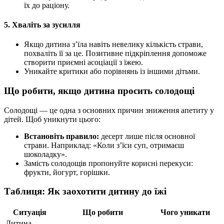
їх до раціону.
5. Хваліть за зусилля
Якщо дитина з’їла навіть невелику кількість страви,
похваліть її за це. Позитивне підкріплення допоможе
створити приємні асоціації з їжею.
Уникайте критики або порівнянь із іншими дітьми.
Що робити, якщо дитина просить солодощі
Солодощі — це одна з основних причин зниження апетиту у
дітей. Щоб уникнути цього:
Встановіть правило:
десерт лише після основної
страви. Наприклад: «Коли з’їси суп, отримаєш
шоколадку».
Замість солодощів пропонуйте корисні перекуси:
фрукти, йогурт, горішки.
Таблиця: Як заохотити дитину до їжі
Ситуація
Що робити
Чого уникати
Дитина