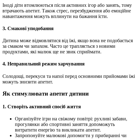
Іноді діти втомлюються після активних ігор або занять, тому
втрачають апетит. Також стрес, перезбудження або емоційне
навантаження можуть вплинути на бажання їсти.
3. Смакові уподобання
Дитина може відмовлятися від їжі, якщо вона не подобається
за смаком чи запахом. Часто це трапляється з новими
продуктами, які малюк ще не звик сприймати.
4. Неправильний режим харчування
Солодощі, перекуси та напої перед основними прийомами їжі
можуть знизити апетит.
Як стимулювати апетит дитини
1. Створіть активний спосіб життя
Організуйте ігри на свіжому повітрі: рухливі забави,
прогулянки або спортивні заняття допоможуть
витратити енергію та викликати апетит.
Запропонуйте малюкові допомогти у прибиранні чи