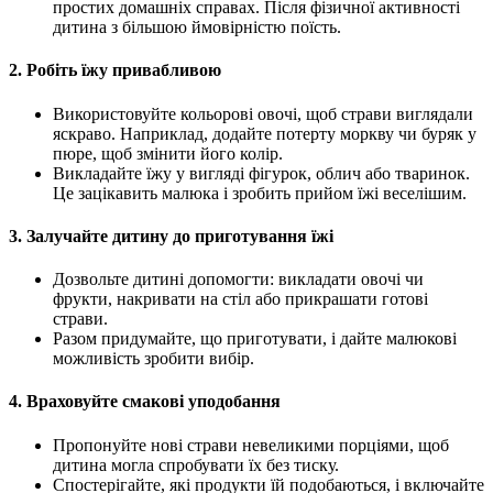
простих домашніх справах. Після фізичної активності
дитина з більшою ймовірністю поїсть.
2. Робіть їжу привабливою
Використовуйте кольорові овочі, щоб страви виглядали
яскраво. Наприклад, додайте потерту моркву чи буряк у
пюре, щоб змінити його колір.
Викладайте їжу у вигляді фігурок, облич або тваринок.
Це зацікавить малюка і зробить прийом їжі веселішим.
3. Залучайте дитину до приготування їжі
Дозвольте дитині допомогти: викладати овочі чи
фрукти, накривати на стіл або прикрашати готові
страви.
Разом придумайте, що приготувати, і дайте малюкові
можливість зробити вибір.
4. Враховуйте смакові уподобання
Пропонуйте нові страви невеликими порціями, щоб
дитина могла спробувати їх без тиску.
Спостерігайте, які продукти їй подобаються, і включайте