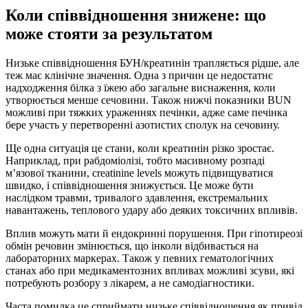
Коли співвідношення знижене: що
може стояти за результатом
Низьке співвідношення БУН/креатинін трапляється рідше, але
теж має клінічне значення. Одна з причин це недостатнє
надходження білка з їжею або загальне виснаження, коли
утворюється менше сечовини. Також нижчі показники BUN
можливі при тяжких ураженнях печінки, адже саме печінка
бере участь у перетворенні азотистих сполук на сечовину.
Ще одна ситуація це стани, коли креатинін різко зростає.
Наприклад, при рабдоміолізі, тобто масивному розпаді
м’язової тканини, creatinine levels можуть підвищуватися
швидко, і співвідношення знижується. Це може бути
наслідком травми, тривалого здавлення, екстремальних
навантажень, теплового удару або деяких токсичних впливів.
Вплив можуть мати й ендокринні порушення. При гіпотиреозі
обмін речовин змінюється, що інколи відбивається на
лабораторних маркерах. Також у певних гематологічних
станах або при медикаментозних впливах можливі зсуви, які
потребують розбору з лікарем, а не самодіагностики.
Часта помилка це сприймати низьке співвідношення як привід