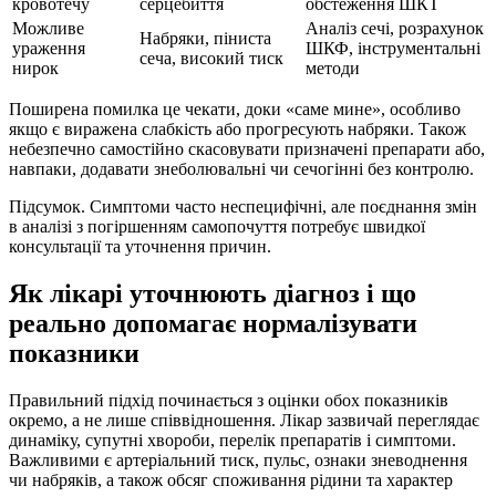
кровотечу
серцебиття
обстеження ШКТ
Можливе
Аналіз сечі, розрахунок
Набряки, піниста
ураження
ШКФ, інструментальні
сеча, високий тиск
нирок
методи
Поширена помилка це чекати, доки «саме мине», особливо
якщо є виражена слабкість або прогресують набряки. Також
небезпечно самостійно скасовувати призначені препарати або,
навпаки, додавати знеболювальні чи сечогінні без контролю.
Підсумок. Симптоми часто неспецифічні, але поєднання змін
в аналізі з погіршенням самопочуття потребує швидкої
консультації та уточнення причин.
Як лікарі уточнюють діагноз і що
реально допомагає нормалізувати
показники
Правильний підхід починається з оцінки обох показників
окремо, а не лише співвідношення. Лікар зазвичай переглядає
динаміку, супутні хвороби, перелік препаратів і симптоми.
Важливими є артеріальний тиск, пульс, ознаки зневоднення
чи набряків, а також обсяг споживання рідини та характер