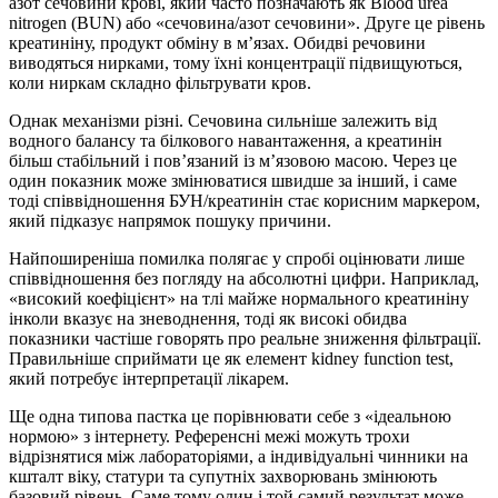
азот сечовини крові, який часто позначають як Blood urea
nitrogen (BUN) або «сечовина/азот сечовини». Друге це рівень
креатиніну, продукт обміну в м’язах. Обидві речовини
виводяться нирками, тому їхні концентрації підвищуються,
коли ниркам складно фільтрувати кров.
Однак механізми різні. Сечовина сильніше залежить від
водного балансу та білкового навантаження, а креатинін
більш стабільний і пов’язаний із м’язовою масою. Через це
один показник може змінюватися швидше за інший, і саме
тоді співвідношення БУН/креатинін стає корисним маркером,
який підказує напрямок пошуку причини.
Найпоширеніша помилка полягає у спробі оцінювати лише
співвідношення без погляду на абсолютні цифри. Наприклад,
«високий коефіцієнт» на тлі майже нормального креатиніну
інколи вказує на зневоднення, тоді як високі обидва
показники частіше говорять про реальне зниження фільтрації.
Правильніше сприймати це як елемент kidney function test,
який потребує інтерпретації лікарем.
Ще одна типова пастка це порівнювати себе з «ідеальною
нормою» з інтернету. Референсні межі можуть трохи
відрізнятися між лабораторіями, а індивідуальні чинники на
кшталт віку, статури та супутніх захворювань змінюють
базовий рівень. Саме тому один і той самий результат може