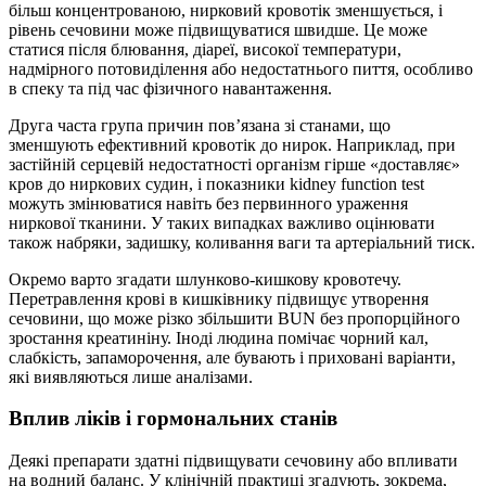
більш концентрованою, нирковий кровотік зменшується, і
рівень сечовини може підвищуватися швидше. Це може
статися після блювання, діареї, високої температури,
надмірного потовиділення або недостатнього пиття, особливо
в спеку та під час фізичного навантаження.
Друга часта група причин пов’язана зі станами, що
зменшують ефективний кровотік до нирок. Наприклад, при
застійній серцевій недостатності організм гірше «доставляє»
кров до ниркових судин, і показники kidney function test
можуть змінюватися навіть без первинного ураження
ниркової тканини. У таких випадках важливо оцінювати
також набряки, задишку, коливання ваги та артеріальний тиск.
Окремо варто згадати шлунково-кишкову кровотечу.
Перетравлення крові в кишківнику підвищує утворення
сечовини, що може різко збільшити BUN без пропорційного
зростання креатиніну. Іноді людина помічає чорний кал,
слабкість, запаморочення, але бувають і приховані варіанти,
які виявляються лише аналізами.
Вплив ліків і гормональних станів
Деякі препарати здатні підвищувати сечовину або впливати
на водний баланс. У клінічній практиці згадують, зокрема,