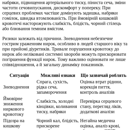
набряки, підвищення артеріального тиску, піниста сеча, зміни
частоти сечовипускання, дискомфорт у попереку. При
серцевих проблемах частіше домінують задишка, набряки
гомілок, швидка втомлюваність. При ймовірній кишковій
кровотечі насторожують слабкість, блідість, чорний стілець
або блювання темним вмістом.
Ризики залежать від причини. Зневоднення небезпечне
гострим ураженням нирок, особливо в людей старшого віку та
при прийомі діуретиків. Тривале порушення кровотоку до
нирок або неліковані системні хвороби можуть прискорювати
погіршення функції нирок. Тому важливо оцінювати не лише
співвідношення, а й загальну динаміку показників.
Ситуація
Можливі ознаки
Що зазвичай роблять
Спрага, сухість,
Оцінка втрат рідини,
Зневоднення
рідка сеча,
корекція пиття,
запаморочення
контроль аналізів
Ймовірне
Слабкість, холодні
Перевірка серцевого
зниження
кінцівки, коливання
стану, перегляд ліків,
ниркового
тиску, набряки
додаткові аналізи
кровотоку
Підозра на
Чорний кал, блідість,
Негайна медична
кишкову
прискорене
оцінка, аналіз крові,