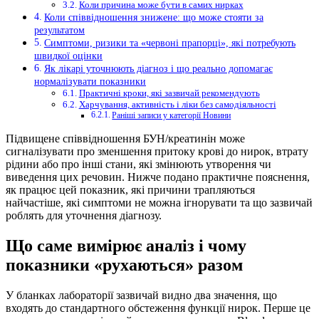
Коли причина може бути в самих нирках
Коли співвідношення знижене: що може стояти за
результатом
Симптоми, ризики та «червоні прапорці», які потребують
швидкої оцінки
Як лікарі уточнюють діагноз і що реально допомагає
нормалізувати показники
Практичні кроки, які зазвичай рекомендують
Харчування, активність і ліки без самодіяльності
Раніші записи у категорії Новини
Підвищене співвідношення БУН/креатинін може
сигналізувати про зменшення притоку крові до нирок, втрату
рідини або про інші стани, які змінюють утворення чи
виведення цих речовин. Нижче подано практичне пояснення,
як працює цей показник, які причини трапляються
найчастіше, які симптоми не можна ігнорувати та що зазвичай
роблять для уточнення діагнозу.
Що саме вимірює аналіз і чому
показники «рухаються» разом
У бланках лабораторії зазвичай видно два значення, що
входять до стандартного обстеження функції нирок. Перше це