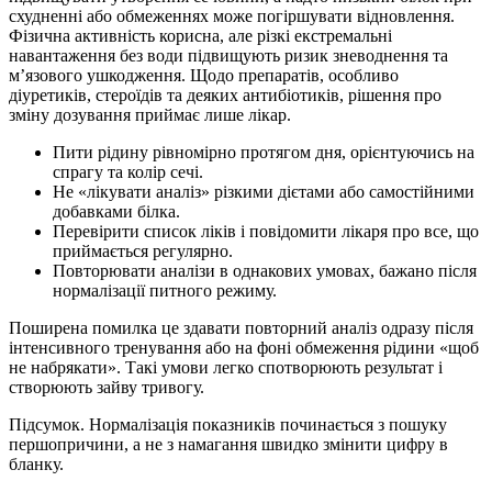
схудненні або обмеженнях може погіршувати відновлення.
Фізична активність корисна, але різкі екстремальні
навантаження без води підвищують ризик зневоднення та
м’язового ушкодження. Щодо препаратів, особливо
діуретиків, стероїдів та деяких антибіотиків, рішення про
зміну дозування приймає лише лікар.
Пити рідину рівномірно протягом дня, орієнтуючись на
спрагу та колір сечі.
Не «лікувати аналіз» різкими дієтами або самостійними
добавками білка.
Перевірити список ліків і повідомити лікаря про все, що
приймається регулярно.
Повторювати аналізи в однакових умовах, бажано після
нормалізації питного режиму.
Поширена помилка це здавати повторний аналіз одразу після
інтенсивного тренування або на фоні обмеження рідини «щоб
не набрякати». Такі умови легко спотворюють результат і
створюють зайву тривогу.
Підсумок. Нормалізація показників починається з пошуку
першопричини, а не з намагання швидко змінити цифру в
бланку.