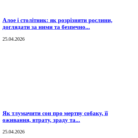
Алое і столітник: як розрізняти рослини,
доглядати за ними та безпечно...
25.04.2026
Як тлумачити сон про мертву собаку, її
оживання, втрату, зраду та...
25.04.2026