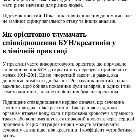
мати різне значення для різних людей.
Підсумок простий. Показник співвідношення допомагає, але
не замінює оцінку загального стану та інших аналізів.
Як орієнтовно тлумачать
співвідношення БУН/креатинін у
клінічній практиці
У практиці часто використовують орієнтир, що нормальне
співвідношення БУН до креатиніну перебуває приблизно в
межах 10:1–20:1. Це не «жорсткий закон», а рамка, яка
допомагає помітити дисбаланс. Розрахунок простий, однак
важливо, щоб обидва показники були виміряні в одних і тих
самих одиницях, інакше порівняння буде некоректним.
Підвищене співвідношення нерідко означає, що сечовина
зростає швидше, ніж креатинін. Так трапляється, коли
організм втрачає воду, коли є прихована кровотеча з травного
тракту або коли зменшується нирковий кровотік через серцеві
проблеми. У цих ситуаціях нирки можуть затримувати
сечовину активніше, ніж креатинін, і коефіцієнт «стрибатиме»
вгору.