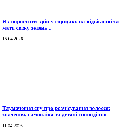
Як виростити кріп у горщику на підвіконні та
мати свіжу зелень...
15.04.2026
Тлумачення сну про розчісування волосся:
значення, символіка та деталі сновидіння
11.04.2026