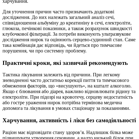
харчування.
Для уточнення причин часто призначають додаткові
дослідження. До них належать загальний аналіз сечі,
співвідношення альбуміну до креатиніну в сечі, електроліти,
глюкоза, печінкові показники, а також розрахунок швидкості
клубочкової фільтрації. За потреби виконують ультразвукове
дослідження нирок та оцінюють серцево-судинний стан. Саме
така комбінація дає відповідь, чи йдеться про тимчасове
порушення, чи про системну проблему.
Практичні кроки, які зазвичай рекомендують
Тактика лікування залежить від причини. При легкому
зневодненні часто достатньо корекції пиття та тимчасового
обмеження факторів, що «висушують», на кшталт алкоголю.
Якщо є блювання або діарея, важливо відновлювати рідину та
електроліти. При підозрі на кровотечу, серцеву недостатність
або гостре ураження нирок потрібна термінова медична
допомога та лікування в умовах стаціонару за показаннями.
Харчування, активність і ліки без самодіяльності
Раціон має відповідати стану здоров’я. Надлишок білка може
підвищувати утворення сечовини, а надто низький білок при