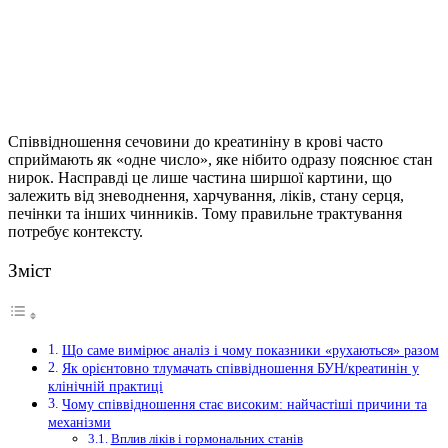
Співвідношення сечовини до креатиніну в крові часто
сприймають як «одне число», яке нібито одразу пояснює стан
нирок. Насправді це лише частина ширшої картини, що
залежить від зневоднення, харчування, ліків, стану серця,
печінки та інших чинників. Тому правильне трактування
потребує контексту.
Зміст
Що саме вимірює аналіз і чому показники «рухаються» разом
Як орієнтовно тлумачать співвідношення БУН/креатинін у
клінічній практиці
Чому співвідношення стає високим: найчастіші причини та
механізми
Вплив ліків і гормональних станів