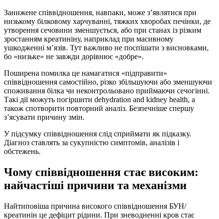
Занижене співвідношення, навпаки, може з’являтися при
низькому білковому харчуванні, тяжких хворобах печінки, де
утворення сечовини зменшується, або при станах із різким
зростанням креатиніну, наприклад при масивному
ушкодженні м’язів. Тут важливо не поспішати з висновками,
бо «низьке» не завжди дорівнює «добре».
Поширена помилка це намагатися «підправити»
співвідношення самостійно, різко збільшуючи або зменшуючи
споживання білка чи неконтрольовано приймаючи сечогінні.
Такі дії можуть погіршити dehydration and kidney health, а
також спотворити повторний аналіз. Безпечніше спершу
з’ясувати причину змін.
У підсумку співвідношення слід сприймати як підказку.
Діагноз ставлять за сукупністю симптомів, аналізів і
обстежень.
Чому співвідношення стає високим:
найчастіші причини та механізми
Найтиповіша причина високого співвідношення БУН/
креатинін це дефіцит рідини. При зневодненні кров стає