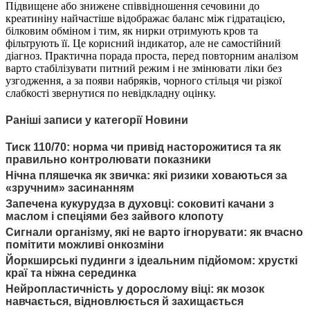
Підвищене або знижене співвідношення сечовини до
креатиніну найчастіше відображає баланс між гідратацією,
білковим обміном і тим, як нирки отримують кров та
фільтрують її. Це корисний індикатор, але не самостійний
діагноз. Практична порада проста, перед повторним аналізом
варто стабілізувати питний режим і не змінювати ліки без
узгодження, а за появи набряків, чорного стільця чи різкої
слабкості звернутися по невідкладну оцінку.
Раніші записи у категорії Новини
Тиск 110/70: норма чи привід насторожитися та як
правильно контролювати показники
Нічна пляшечка як звичка: які ризики ховаються за
«зручним» засинанням
Запечена кукурудза в духовці: соковиті качани з
маслом і спеціями без зайвого клопоту
Сигнали організму, які не варто ігнорувати: як вчасно
помітити можливі онкозміни
Йоркширські пудинги з ідеальним підйомом: хрусткі
краї та ніжна серединка
Нейропластичність у дорослому віці: як мозок
навчається, відновлюється й захищається