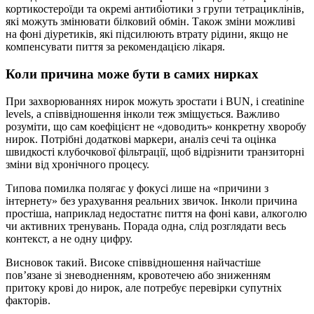
кортикостероїди та окремі антибіотики з групи тетрациклінів,
які можуть змінювати білковий обмін. Також зміни можливі
на фоні діуретиків, які підсилюють втрату рідини, якщо не
компенсувати пиття за рекомендацією лікаря.
Коли причина може бути в самих нирках
При захворюваннях нирок можуть зростати і BUN, і creatinine
levels, а співвідношення інколи теж зміщується. Важливо
розуміти, що сам коефіцієнт не «доводить» конкретну хворобу
нирок. Потрібні додаткові маркери, аналіз сечі та оцінка
швидкості клубочкової фільтрації, щоб відрізнити транзиторні
зміни від хронічного процесу.
Типова помилка полягає у фокусі лише на «причини з
інтернету» без урахування реальних звичок. Інколи причина
простіша, наприклад недостатнє пиття на фоні кави, алкоголю
чи активних тренувань. Порада одна, слід розглядати весь
контекст, а не одну цифру.
Висновок такий. Високе співвідношення найчастіше
пов’язане зі зневодненням, кровотечею або зниженням
притоку крові до нирок, але потребує перевірки супутніх
факторів.