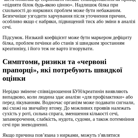
«підняти білок будь-якою ціною». Надлишок білка при
схильності до ниркових проблем може бути небажаним.
Безпечніше узгодити харчування після уточнення причин,
особливо якщо є набряки, підвищений тиск або зміни в аналізі
сечі.
Підсумок. Низький коефіцієнт може бути маркером дефіциту
білка, проблем печінки або станів зі швидким зростанням
креатиніну, і його теж не варто ігнорувати.
Симптоми, ризики та «червоні
прапорці», які потребують швидкої
оцінки
Нерідко змінене співвідношення БУН/креатинін виявляють
випадково, коли людина здає аналізи «для профілактики» або
перед лікуванням. Водночас організм може подавати сигнали,
які схожі на звичайну втому. До можливих проявів належать
сухість у роті, сильна спрага, зменшення кількості сечі,
запаморочення, слабкість, нудота, судоми, а також потемніння
сечі при зневодненні.
Якщо причина пов’язана з нирками, можуть з’являтися