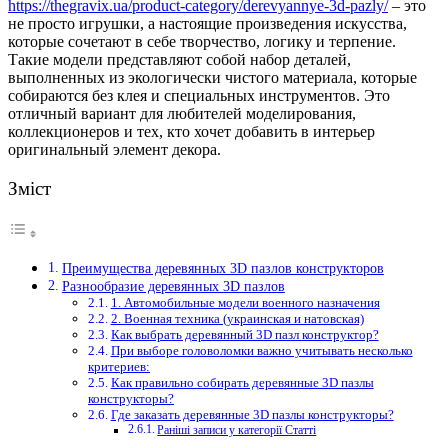
https://thegravix.ua/product-category/derevyannye-3d-pazly/
– это
не просто игрушки, а настоящие произведения искусства,
которые сочетают в себе творчество, логику и терпение.
Такие модели представляют собой набор деталей,
выполненных из экологически чистого материала, которые
собираются без клея и специальных инструментов. Это
отличный вариант для любителей моделирования,
коллекционеров и тех, кто хочет добавить в интерьер
оригинальный элемент декора.
Зміст
Преимущества деревянных 3D пазлов конструкторов
Разнообразие деревянных 3D пазлов
1. Автомобильные модели военного назначения
2. Военная техника (украинская и натовская)
Как выбрать деревянный 3D пазл конструктор?
При выборе головоломки важно учитывать несколько
критериев:
Как правильно собирать деревянные 3D пазлы
конструкторы?
Где заказать деревянные 3D пазлы конструкторы?
Раніші записи у категорії Статті