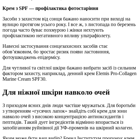
Крем з SPF
— профілактика фотостаріння
Засоби з захистом від сонця бажано наносити при виході на
вулицю протягом усього року. І все ж, з листопада по березень
погода часто буває похмурою і жінки нехтують
профілактикою негативного впливу ультрафіолету.
Навесні застосування сонцезахисних засобів стає
обов’язковим, бо зростає ризик появи ластовиння,
фотоушкоджень епідермісу.
Для чутливої та світлої шкіри бажано вибрати засіб із сильним
фактором захисту, наприклад, денний крем Elemis Pro-Collagen
Marine Cream SPF30.
Для ніжної шкіри навколо очей
З приходом ясних днів люди частіше мружаться. Для боротьби
з утворенням «гусячих лапок» знайдіть собі крем для зони
навколо очей з високою концентрацією антиоксидантів і
пептидів. Такий дует інгредієнтів відмінно впорається із
запобіганням руйнівної дії УФ-променів на шкірний колаген.
Яким може бути ваш вибір? Бренд Інститутум пропонує крем