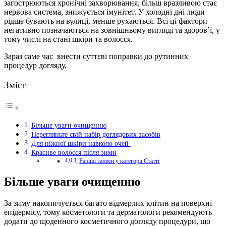
загострюються хронічні захворювання, більш вразливою стає
нервова система, знижується імунітет.
У холодні дні люди
рідше бувають на вулиці, менше рухаються. Всі ці фактори
негативно позначаються на зовнішньому вигляді та здоров’ї, у
тому числі на стані шкіри та волосся.
Зараз саме час внести суттєві поправки до рутинних
процедур догляду.
Зміст
Більше уваги очищенню
Перегляньте свій набір доглядових засобів
Для ніжної шкіри навколо очей
Красиве волосся після зими
Раніші записи у категорії Статті
Більше уваги очищенню
За зиму накопичується багато відмерлих клітин на поверхні
епідермісу, тому косметологи та дерматологи рекомендують
додати до щоденного косметичного догляду процедури, що