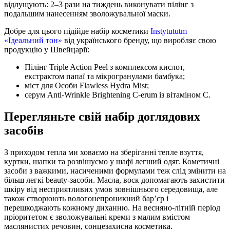
відлущують: 2–3 рази на тиждень виконувати пілінг з
подальшим нанесенням зволожувальної маски.
Добре для цього підійде набір косметики
Instytututm
«Ідеальний тон»
від українського бренду, що виробляє свою
продукцію у Швейцарії:
Пілінг Triple Action Peel з комплексом кислот,
екстрактом папаї та мікрогранулами бамбука;
міст для Особи Flawless Hydra Mist;
серум Anti-Wrinkle Brightening C-erum із вітаміном С.
Перегляньте свій набір доглядових
засобів
З приходом тепла ми ховаємо на зберіганні тепле взуття,
куртки, шапки та розвішуємо у шафі легший одяг. Кометичні
засоби з важкими, насиченими формулами теж слід змінити на
більш легкі beauty-засоби. Масла, воск допомагають захистити
шкіру від несприятливих умов зовнішнього середовища, але
також створюють вологонепроникний бар’єр і
перешкоджають кожному диханню. На весняно-літній період
пріоритетом є зволожувальні креми з малим вмістом
маслянистих речовин, сонцезахисна косметика.