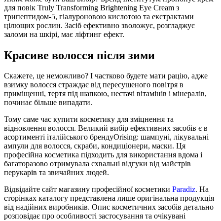
для повік Truly Transforming Brightening Eye Cream з
трипептидом-5, гіалуроновою кислотою та екстрактами
цілющих рослин. Засіб ефективно зволожує, розгладжує
заломи на шкірі, має ліфтинг ефект.
Красиве волосся після зими
Скажете, це неможливо? І частково будете мати рацію, адже
взимку волосся страждає від пересушеного повітря в
приміщенні, тертя під шапкою, нестачі вітамінів і мінералів,
починає більше випадати.
Тому саме час купити косметику для зміцнення та
відновлення волосся. Великий вибір ефективних засобів є в
асортименті італійського брендуOrising: шампуні, лікувальні
ампули для волосся, скраби, кондиціонери, маски. Ця
професійна косметика підходить для використання вдома і
багаторазово отримувала схвальні відгуки від майстрів
перукарів та звичайних людей.
Відвідайте сайт магазину професійної косметики
Paradiz
. На
сторінках каталогу представлена лише оригінальна продукція
від надійних виробників. Опис косметичних засобів детально
розповідає про особливості застосування та очікувані