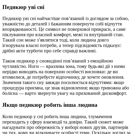
Педикюр уві сні
Педикюр уві сні найчастіше пов’язаний із доглядом за собою,
уважністю до деталей і бажанням повернути собі відчуття
впорядкованості. Це символ не поверхової прикраси, а саме
піклування про власний комфорт, межі та внутрішній стан.
Такий сон може з’являтися тоді, коли людина довго
ігнорувала власні потреби, а тепер підсвідомість підказує:
дрібні акти турботи про себе справді важливі.
Також педикюр у сновидінні пов’язаний з емоційною
чутливістю. Ноги — вразлива зона, тому будь-які дії з ними
нерідко виводять на поверхню особисті висновки: де ви
втомилися, де потребуєте відпочинку, де хочете оновлення.
Значення такого сну завжди посилюється відчуттями: якщо
процедура приємна, це знак відновлення; якщо тривожна або
болісна — варто звернути увагу на прихований дискомфорт.
Якщо педикюр робить інша людина
Коли педикюр у сні робить інша людина, тлумачення
переходить у сферу взаємодії та довіри. Такий сюжет може
нагадувати про обережність у виборі нових друзів, партнерів
чи тих, кому ви відкриваєте особисті теми. Оскільки догляд за