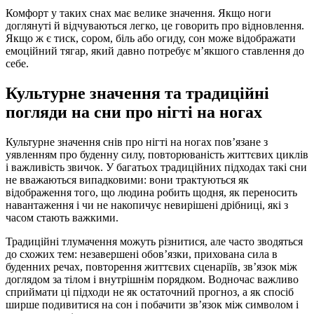
Комфорт у таких снах має велике значення. Якщо ноги
доглянуті й відчуваються легко, це говорить про відновлення.
Якщо ж є тиск, сором, біль або огиду, сон може відображати
емоційний тягар, який давно потребує м’якшого ставлення до
себе.
Культурне значення та традиційні
погляди на сни про нігті на ногах
Культурне значення снів про нігті на ногах пов’язане з
уявленням про буденну силу, повторюваність життєвих циклів
і важливість звичок. У багатьох традиційних підходах такі сни
не вважаються випадковими: вони трактуються як
відображення того, що людина робить щодня, як переносить
навантаження і чи не накопичує невирішені дрібниці, які з
часом стають важкими.
Традиційні тлумачення можуть різнитися, але часто зводяться
до схожих тем: незавершені обов’язки, прихована сила в
буденних речах, повторення життєвих сценаріїв, зв’язок між
доглядом за тілом і внутрішнім порядком. Водночас важливо
сприймати ці підходи не як остаточний прогноз, а як спосіб
ширше подивитися на сон і побачити зв’язок між символом і