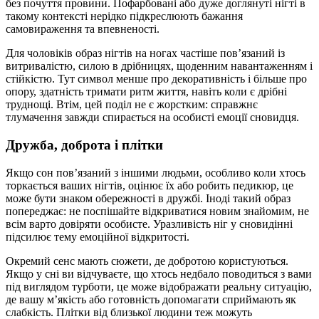
без почуття провини. Пофарбовані або дуже доглянуті нігті в
такому контексті нерідко підкреслюють бажання
самовираження та впевненості.
Для чоловіків образ нігтів на ногах частіше пов’язаний із
витривалістю, силою в дрібницях, щоденним навантаженням і
стійкістю. Тут символ менше про декоративність і більше про
опору, здатність тримати ритм життя, навіть коли є дрібні
труднощі. Втім, цей поділ не є жорстким: справжнє
тлумачення завжди спирається на особисті емоції сновидця.
Дружба, доброта і плітки
Якщо сон пов’язаний з іншими людьми, особливо коли хтось
торкається ваших нігтів, оцінює їх або робить педикюр, це
може бути знаком обережності в дружбі. Іноді такий образ
попереджає: не поспішайте відкриватися новим знайомим, не
всім варто довіряти особисте. Уразливість ніг у сновидінні
підсилює тему емоційної відкритості.
Окремий сенс мають сюжети, де добротою користуються.
Якщо у сні ви відчуваєте, що хтось недбало поводиться з вами
під виглядом турботи, це може відображати реальну ситуацію,
де вашу м’якість або готовність допомагати сприймають як
слабкість. Плітки від близької людини теж можуть