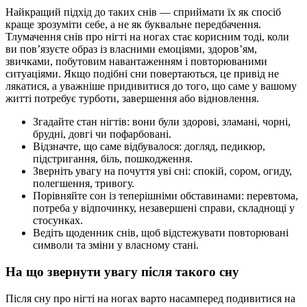
Найкращий підхід до таких снів — сприймати їх як спосіб
краще зрозуміти себе, а не як буквальне передбачення.
Тлумачення снів про нігті на ногах стає корисним тоді, коли
ви пов’язуєте образ із власними емоціями, здоров’ям,
звичками, побутовим навантаженням і повторюваними
ситуаціями. Якщо подібні сни повертаються, це привід не
лякатися, а уважніше придивитися до того, що саме у вашому
житті потребує турботи, завершення або відновлення.
Згадайте стан нігтів: вони були здорові, зламані, чорні,
брудні, довгі чи пофарбовані.
Відзначте, що саме відбувалося: догляд, педикюр,
підстригання, біль, пошкодження.
Зверніть увагу на почуття уві сні: спокій, сором, огиду,
полегшення, тривогу.
Порівняйте сон із теперішніми обставинами: перевтома,
потреба у відпочинку, незавершені справи, складнощі у
стосунках.
Ведіть щоденник снів, щоб відстежувати повторювані
символи та зміни у власному стані.
На що звернути увагу після такого сну
Після сну про нігті на ногах варто насамперед подивитися на