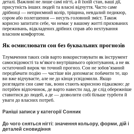
деталі. Важливі не лише самі нігті, а й їхній стан, ваші дії,
присутність інших людей та власні відчуття. Часто саме
дрібниці — неприємний колір, тріщина, невдалий педикюр,
сором або полегшення — несуть головний зміст. Також
корисно запитати себе, чи немає у вашому житті прихованих
переживань, відкладених дрібних справ або нехтування
власним комфортом.
Як осмислювати сон без буквальних прогнозів
Тлумачення таких снів варто використовувати як інструмент
самосвідомості та м’якого внутрішнього орієнтування, а не як
остаточний вирок чи точний прогноз. Сон не зобов’язаний
передбачати подію — частіше він допомагає побачити те, що
ви вже відчуваєте, але не до кінця усвідомили. Якщо
розглядати сни саме так, вони стають корисною підказкою: де
потрібен відпочинок, де варто навести лад, де слід обережніше
ставитися до людей, а де — дозволити собі більше турботи й
уваги до власних потреб.
Раніші записи у категорії Сонник
До чого сняться нігті: значення кольору, форми, дій і
деталей сновидіння