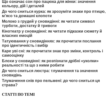
Що означає сон про пацюка для жінки: значення
кольору, дій і деталей
До чого сниться курка: як зрозуміти знаки про птицю,
м’ясо та домашні клопоти
Молоко з грудей у сновидінні: як читати символ
турботи, достатку й тривоги
Кінотеатр у сновидінні: як читати підказки сюжету й
власних емоцій
Татуювання у сновидіннях: як прочитати послання
про ідентичність і вибір
Каре уві сні: як прочитати знак про зміни, контроль і
самооцінку
Блохи у сновидінні: як розпізнати дрібні «уколки»
реальності та що з ними робити
До чого сниться люстра: тлумачення та значення
сновидінь
Тлумачення снів про пельмені: до чого сниться ця
страва?
СТАТТІ ПО ТЕМІ