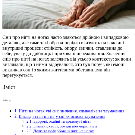
Сни про нігті на ногах часто здаються дрібною і випадковою
деталлю, але саме такі образи нерідко вказують на важливі
внутрішні процеси: стійкість, опору, звички, ставлення до
себе, увагу до дрібниць і приховані переживання. Значення
снів про нігті на ногах залежить від усього контексту: як вони
виглядали, що з ними відбувалося, хто був поруч, які емоції
викликав сон і з якими життєвими обставинами він
перегукується.
Зміст
Нігті на ногах уві сні: значення, символіка та тлумачення
Вигляд і стан нігтів у сні як основа тлумачення
Здорові, охайні та доглянуті нігті
Зламані, хворі, брудні або чорні нігті
Довгі та пофарбовані нігті на ногах