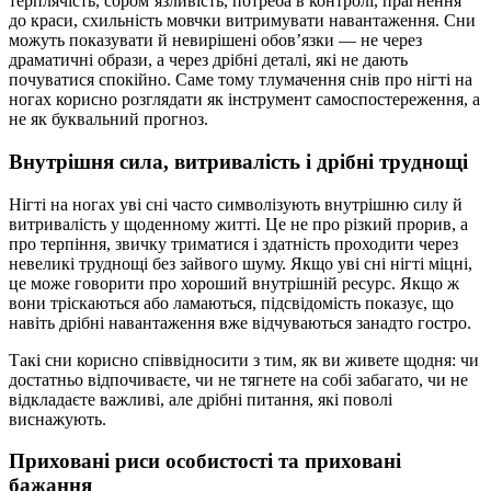
терплячість, сором’язливість, потреба в контролі, прагнення
до краси, схильність мовчки витримувати навантаження. Сни
можуть показувати й невирішені обов’язки — не через
драматичні образи, а через дрібні деталі, які не дають
почуватися спокійно. Саме тому тлумачення снів про нігті на
ногах корисно розглядати як інструмент самоспостереження, а
не як буквальний прогноз.
Внутрішня сила, витривалість і дрібні труднощі
Нігті на ногах уві сні часто символізують внутрішню силу й
витривалість у щоденному житті. Це не про різкий прорив, а
про терпіння, звичку триматися і здатність проходити через
невеликі труднощі без зайвого шуму. Якщо уві сні нігті міцні,
це може говорити про хороший внутрішній ресурс. Якщо ж
вони тріскаються або ламаються, підсвідомість показує, що
навіть дрібні навантаження вже відчуваються занадто гостро.
Такі сни корисно співвідносити з тим, як ви живете щодня: чи
достатньо відпочиваєте, чи не тягнете на собі забагато, чи не
відкладаєте важливі, але дрібні питання, які поволі
виснажують.
Приховані риси особистості та приховані
бажання