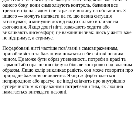
одного боку, вони символізують контроль, бажання все
тримати під наглядом і не втрачати впливу на обставини. З
іншого — можуть натякати на те, що певна ситуація
затягнулася, а минулий досвід надто сильно впливає на
сьогодення. Якщо довгі нігті заважають ходити або
викликають дискомфорт, це важливий знак: щось у житті вже
не підтримує, а стримує.
Пофарбовані нігті частіше пов’язані з самовираженням,
привабливістю та бажанням показати себе світові певним
чином. Це може бути образ упевненості, потреби в красі та
гармонії або прагнення відчути більше контролю над власним
образом. Якщо колір викликає радість, сон може говорити про
природне бажання оновлення. Якщо ж фарба здається
неприродною або дратує, це іноді свідчить про внутрішню
суперечність між справжніми потребами і тим, як людина
намагається виглядати назовні.