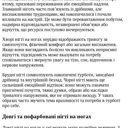
втому, приховані переживання або емоційний надлом.
Зламаний ніготь часто пов’язують із дрібними, але
виснажливими труднощами, які накопичилися і почали
впливати на настрій. Це може бути перевантаження побутом,
надмірна відповідальність, незавершені обов’язки або
відчуття, що ресурси поступово вичерпуються.
Хворі нігті на ногах нерідко відображають тривогу за
самопочуття, фізичний комфорт або загальне виснаження.
Якщо вони виглядають болісно чи викликають неприємні
відчуття, підсвідомість може вказувати на потребу
сповільнитися і звернути увагу на тіло, сон, відпочинок і
нервове напруження.
Брудні нігті символізують накопичені турботи, занедбані
дрібниці та внутрішній безлад. Чорні нігті мають ще
сильніший емоційний відтінок: вони можуть означати
пригнічені почуття, тяжкі думки, образи або наслідки
тривалого напруження, яке не отримало виходу. У таких
образах часто звучить тема вразливості та потреби в турботі
про себе.
Довгі та пофарбовані нігті на ногах
Довгі нігті на ногах у сні можуть мати подвійне значення. З