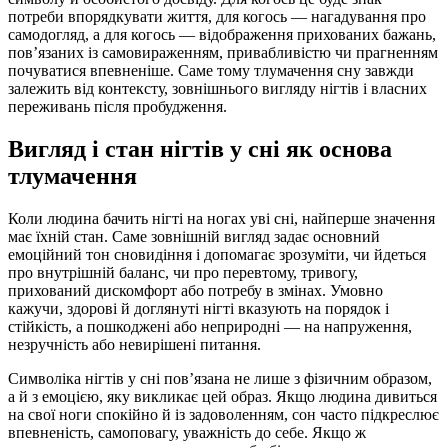
потреби впорядкувати життя, для когось — нагадування про
самодогляд, а для когось — відображення прихованих бажань,
пов’язаних із самовираженням, привабливістю чи прагненням
почуватися впевненіше. Саме тому тлумачення сну завжди
залежить від контексту, зовнішнього вигляду нігтів і власних
переживань після пробудження.
Вигляд і стан нігтів у сні як основа
тлумачення
Коли людина бачить нігті на ногах уві сні, найперше значення
має їхній стан. Саме зовнішній вигляд задає основний
емоційний тон сновидіння і допомагає зрозуміти, чи йдеться
про внутрішній баланс, чи про перевтому, тривогу,
прихований дискомфорт або потребу в змінах. Умовно
кажучи, здорові й доглянуті нігті вказують на порядок і
стійкість, а пошкоджені або неприродні — на напруження,
незручність або невирішені питання.
Символіка нігтів у сні пов’язана не лише з фізичним образом,
а й з емоцією, яку викликає цей образ. Якщо людина дивиться
на свої ноги спокійно й із задоволенням, сон часто підкреслює
впевненість, самоповагу, уважність до себе. Якщо ж