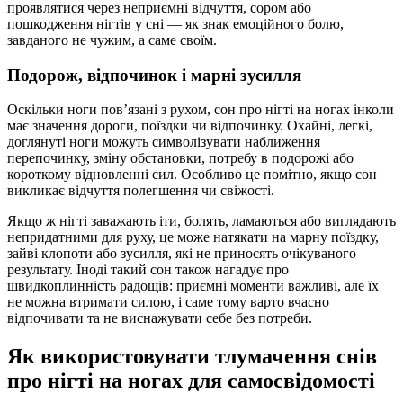
проявлятися через неприємні відчуття, сором або
пошкодження нігтів у сні — як знак емоційного болю,
завданого не чужим, а саме своїм.
Подорож, відпочинок і марні зусилля
Оскільки ноги пов’язані з рухом, сон про нігті на ногах інколи
має значення дороги, поїздки чи відпочинку. Охайні, легкі,
доглянуті ноги можуть символізувати наближення
перепочинку, зміну обстановки, потребу в подорожі або
короткому відновленні сил. Особливо це помітно, якщо сон
викликає відчуття полегшення чи свіжості.
Якщо ж нігті заважають іти, болять, ламаються або виглядають
непридатними для руху, це може натякати на марну поїздку,
зайві клопоти або зусилля, які не приносять очікуваного
результату. Іноді такий сон також нагадує про
швидкоплинність радощів: приємні моменти важливі, але їх
не можна втримати силою, і саме тому варто вчасно
відпочивати та не виснажувати себе без потреби.
Як використовувати тлумачення снів
про нігті на ногах для самосвідомості