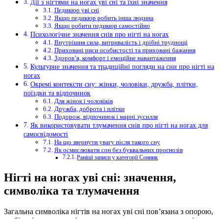
Дії з нігтями на ногах уві сні та їхні значення
Педикюр уві сні
Якщо педикюр робить інша людина
Якщо робити педикюр самостійно
Психологічне значення снів про нігті на ногах
Внутрішня сила, витривалість і дрібні труднощі
Приховані риси особистості та приховані бажання
Здоров’я, комфорт і емоційне навантаження
Культурне значення та традиційні погляди на сни про нігті на
ногах
Окремі контексти сну: жінки, чоловіки, дружба, плітки,
поїздки та відпочинок
Для жінок і чоловіків
Дружба, доброта і плітки
Подорож, відпочинок і марні зусилля
Як використовувати тлумачення снів про нігті на ногах для
самосвідомості
На що звернути увагу після такого сну
Як осмислювати сон без буквальних прогнозів
Раніші записи у категорії Сонник
Нігті на ногах уві сні: значення,
символіка та тлумачення
Загальна символіка нігтів на ногах уві сні пов’язана з опорою,