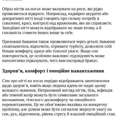
Образ нігтів на ногах може вказувати на риси, які рідко
проявляються відкрито. Наприклад, надмірно акуратні або
декоративні нігті іноді говорять про сильну потребу в
схваленні, красі, контролі над враженням, яке ви справляєте.
Занедбані нігті можуть відображати не лише втому, а й
схильність ставити інших вище за себе.
Приховані бажання також проявляються через деталі: бажання
сповільнитися, відпочити, отримати турботу, дозволити собі
більше комфорту, краси або тілесної уваги. Якщо сон
повторюється, це особливо важливо: підсвідомість може
наполегливо підказувати, чого вам насправді бракує.
Здоров’я, комфорт і емоційне навантаження
Сни про нігті на ногах нерідко відображають занепокоєння
щодо здоров’я, навіть якщо людина вдень не надає цьому
великого значення. Неприємний вигляд нігтів, біль, інфекція
або темний колір можуть бути символами загального
виснаження, тілесного дискомфорту чи емоційного
перевантаження. Це не обов’язково вказівка на конкретну
проблему, але цілком може бути сигналом звернути увагу на
сон, рух, відпочинок, рівень стресу й власний емоційний стан.