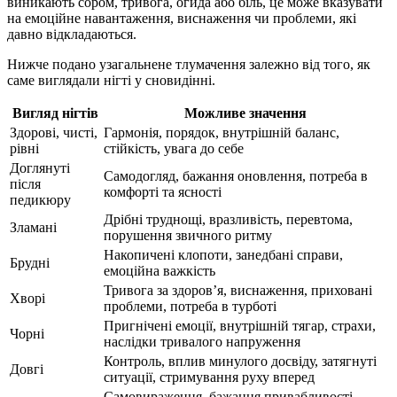
виникають сором, тривога, огида або біль, це може вказувати
на емоційне навантаження, виснаження чи проблеми, які
давно відкладаються.
Нижче подано узагальнене тлумачення залежно від того, як
саме виглядали нігті у сновидінні.
Вигляд нігтів
Можливе значення
Здорові, чисті,
Гармонія, порядок, внутрішній баланс,
рівні
стійкість, увага до себе
Доглянуті
Самодогляд, бажання оновлення, потреба в
після
комфорті та ясності
педикюру
Дрібні труднощі, вразливість, перевтома,
Зламані
порушення звичного ритму
Накопичені клопоти, занедбані справи,
Брудні
емоційна важкість
Тривога за здоров’я, виснаження, приховані
Хворі
проблеми, потреба в турботі
Пригнічені емоції, внутрішній тягар, страхи,
Чорні
наслідки тривалого напруження
Контроль, вплив минулого досвіду, затягнуті
Довгі
ситуації, стримування руху вперед
Самовираження, бажання привабливості,