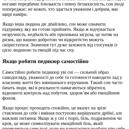
ногами передбачає близькість і певну беззахисність, сон іноді
попереджає: не кожен, хто здається уважним і добрим, має
щирі наміри.
Якщо інша людина діє дбайливо, сон може означати
підтримку, яку ви готові прийняти. Якщо ж відчувається
незручність, недбалість або прихована загроза, це натяк на
ризик, що вашою добротою чи відкритістю можуть
скористатися. Значення тут дуже залежить від стосунків із
цією людиною та емоцій під час сну.
Якщо робити педикюр самостійно
Самостійно робити педикюр уві сні — сильний образ
самодогляду, уважності до себе та готовності наводити лад у
власному житті без зовнішнього втручання. Такий сон часто
бачать люди, які в реальності намагаються зібратися,
відновити контроль над побутом, здоров’ям або емоційним
фоном.
Якщо процес проходить спокійно, це вказує на зріле
ставлення до себе і вміння поступово вирішувати дрібні, але
важливі питання. Якщо ж у сні є поріз, біль, подразнення чи
кров, це може символізувати емоційний біль, який
проявляється саме тоді, коли ви намагаєтеся подбати про себе.