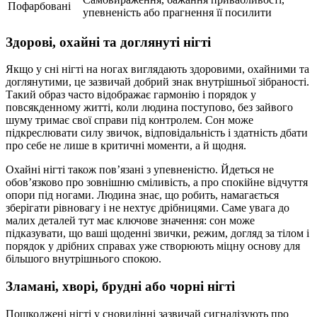
Пофарбовані
упевненість або прагнення її посилити
Здорові, охайні та доглянуті нігті
Якщо у сні нігті на ногах виглядають здоровими, охайними та
доглянутими, це зазвичай добрий знак внутрішньої зібраності.
Такий образ часто відображає гармонію і порядок у
повсякденному житті, коли людина поступово, без зайвого
шуму тримає свої справи під контролем. Сон може
підкреслювати силу звичок, відповідальність і здатність дбати
про себе не лише в критичні моменти, а й щодня.
Охайні нігті також пов’язані з упевненістю. Йдеться не
обов’язково про зовнішню сміливість, а про спокійне відчуття
опори під ногами. Людина знає, що робить, намагається
зберігати рівновагу і не нехтує дрібницями. Саме увага до
малих деталей тут має ключове значення: сон може
підказувати, що ваші щоденні звички, режим, догляд за тілом і
порядок у дрібних справах уже створюють міцну основу для
більшого внутрішнього спокою.
Зламані, хворі, брудні або чорні нігті
Пошкоджені нігті у сновидінні зазвичай сигналізують про