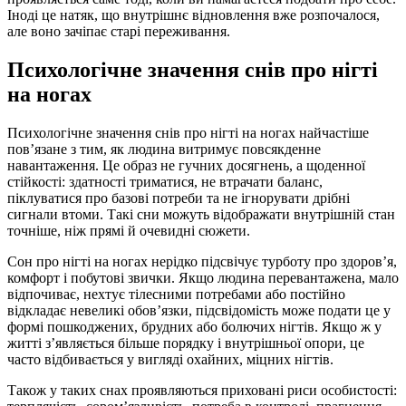
Іноді це натяк, що внутрішнє відновлення вже розпочалося,
але воно зачіпає старі переживання.
Психологічне значення снів про нігті
на ногах
Психологічне значення снів про нігті на ногах найчастіше
пов’язане з тим, як людина витримує повсякденне
навантаження. Це образ не гучних досягнень, а щоденної
стійкості: здатності триматися, не втрачати баланс,
піклуватися про базові потреби та не ігнорувати дрібні
сигнали втоми. Такі сни можуть відображати внутрішній стан
точніше, ніж прямі й очевидні сюжети.
Сон про нігті на ногах нерідко підсвічує турботу про здоров’я,
комфорт і побутові звички. Якщо людина перевантажена, мало
відпочиває, нехтує тілесними потребами або постійно
відкладає невеликі обов’язки, підсвідомість може подати це у
формі пошкоджених, брудних або болючих нігтів. Якщо ж у
житті з’являється більше порядку і внутрішньої опори, це
часто відбивається у вигляді охайних, міцних нігтів.
Також у таких снах проявляються приховані риси особистості: