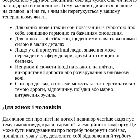
на подорожі й відпочинок. Тому важливо дивитися не лише
на символ, а й на те, з чим він перегукується у вашому
теперішньому житті.
Для одних людей такий сон пов’язаний із турботою про
себе, зовнішню гармонію та бажанням оновлення.
Для інших — зі стійкістю, щоденними навантаженнями і
силою в малих деталях.
Якщо у сні присутні інші люди, значення може
переходити у сферу довіри, дружби та емоційної
безпеки.
Неприємні сюжети іноді натякають на плітки,
використання доброти або розчарування в близькому
колі.
Сни про догляд за ногами можуть також перетинатися з
темою дороги, відпочинку, поїздки або марно
витрачених зусиль.
Для жінок і чоловіків
Для жінок сон про нігті на ногах і педикюр частіше акцентує
тему самодогляду, краси, гармонії та емоційного комфорту. Це
може бути нагадуванням про потребу повернути собі час,
приділити увагу тілу, дозволити собі відновлення й турботу