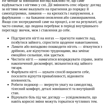
Не менше за зовнішній вигляд важливо те, що саме
відбувається з нігтями у сні. Дії змінюють сенс образу: догляд
за нігтями може вказувати на прагнення до порядку й
самопідтримки, ламання — на крихкість і напруження, а
фарбування — на бажання оновлення або самовираження.
Якщо сон зосереджений саме на процесі, а не на результаті, це
часто означає, що людина перебуває в періоді внутрішнього
перегляду звичок, меж і ставлення до себе.
Підстригати нігті на ногах — прагнути навести лад,
позбутися зайвого, спростити щоденне навантаження.
Ламати або випадково пошкодити ніготь — зіткнутися з
дрібною, але відчутною труднощами, яка зачіпає
емоційно сильніше, ніж здається.
Чистити нігті — намагатися впорядкувати справи, зняти
накопичений дискомфорт, звільнитися від зайвого
тягаря.
Фарбувати нігті — шукати спосіб виразити себе,
посилити відчуття привабливості, відновити
впевненість.
Робити педикюр — звернути увагу на самодогляд,
тілесний комфорт, деталі зовнішності та внутрішній
стан.
Відчувати біль під час догляду — усвідомлювати, що
навіть корисні зміни можуть торкатися чутливих тем.