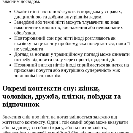
власним досвідом.
Охайні нігті часто пов’язують із порядком у справах,
дисципліною та добрим внутрішнім ладом.
Занедбані або темні нігті можуть тлумачити як знак
накопичених клопотів, виснаження або невиконаних
обов’язків.
Повторюваний сон про нігті іноді розглядають як
вказівку на циклічну проблему, яка повертається, поки її
не усвідомити.
Догляд за ногами у традиційному погляді може означати
потребу відновити силу через прості, щоденні дії.
Незвичний вигляд нігтів іноді сприймається як натяк на
приховані почуття або внутрішню суперечність між
зовнішнім і справжнім.
Окремі контексти сну: жінки,
чоловіки, дружба, плітки, поїздки та
відпочинок
Значення снів про нігті на ногах змінюється залежно від
життєвого контексту. Один і той самий образ може вказувати
або на догляд за собою і красу, або на витривалість,
обережність у дружбі, емоційний біль від чужих слів чи навіть