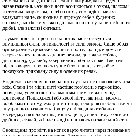
стабільністю та здатністю людини витримувати щоденні
навантаження. Оскільки ноги асоціюються з рухом, шляхом і
життєвим напрямком, нігті на них у сновидінні можуть
вказувати на те, як людина підтримує себе в буденних
справах, наскільки уважна до власного стану та чи не ігнорує
дрібні, але важливі сигнали.
Тлумачення снів про нігті на ногах часто стосується
внутрішньої сили, витривалості та сили звичок. Якщо образ
був виразним, це може свідчити про те, що підсвідомість
звертає увагу на повсякденне: режим, догляд за собою,
дисципліну, здоров’я, завершення дрібних справ. Такі сни
рідко говорять про щось гучне й зовнішнє, зате добре
показують приховану силу в буденних речах.
Водночас значення нігтів на ногах у снах не є однаковим для
всіх. Охайні та міцні нігті частіше пов’язані з гармонією,
порядком, упевненістю та вмінням тримати життя під
контролем. Пошкоджені або хворі нігті, навпаки, можуть
відображати втому, емоційний тягар, невирішені обов’язки чи
внутрішню вразливість. Якщо у сні людина особливо
зосереджується на вигляді нігтів, це підсилює тему уваги до
дрібних деталей, які насправді впливають на загальний стан.
Сновидіння про нігті на ногах варто читати через поєднання
символу й особистого досвіду. Для когось це буде знак