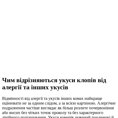
Чим відрізняються укуси клопів від
алергії та інших укусів
Відмінності від алергії та укусів інших комах найкраще
оцінювати не за одним слідом, а за всією картиною. Алергічне
подразнення частіше виглядає як більш розлите почервоніння
або висип без чітких точок проколу та без характерного
лінійного розташування. Укуси комарів зазвичай поодинокі й