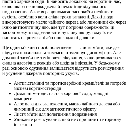
паста з харчової соди. Її наносять локально на короткий час,
якщо шкіра не пошкоджена й немає індивідуального
подразнення. Алоє вера допомагає заспокоїти печіння та
сухість, особливо коли сліди трохи запалені. Деякі люди
використовують масло чайного дерева або лимонний сік через
їхню антисептичну дію, але тут потрібна обережність: ці
засоби можуть подразнювати чутливу шкіру, тому їх не
наносять на розчесані або пошкоджені ділянки.
Ще один м’який спосіб полегшення — листя м’яти, яке дає
відчуття прохолоди та тимчасово зменшує дискомфорт. Але
домашні засоби не замінюють лікування, якщо розвивається
сильна алергічна реакція або шкірна інфекція. У будь-якому
разі основою одужання залишається відсутність розчісування
й усунення джерела повторних укусів.
Антигістамінні та протисвербіжні креми/гелі; за потреби
місцеві кортикостероїди
Домашні методи: паста з харчової соди, холодні
компреси
Алоє вера для заспокоєння, масло чайного дерева або
лимонний сік для антисептичного ефекту
Листя м’яти для полегшення подразнення
Уникайте розчісування, щоб не спричинити вторинну
інфекцію