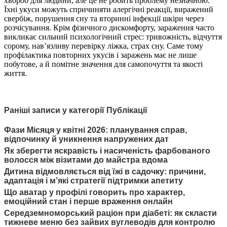
хвороб для людини, але це не робить проблему незначною.
Їхні укуси можуть спричиняти алергічні реакції, виражений
свербіж, порушення сну та вторинні інфекції шкіри через
розчісування. Крім фізичного дискомфорту, зараження часто
викликає сильний психологічний стрес: тривожність, відчуття
сорому, нав’язливу перевірку ліжка, страх сну. Саме тому
профілактика повторних укусів і заражень має не лише
побутове, а й помітне значення для самопочуття та якості
життя.
Раніші записи у категорії Публікації
Фази Місяця у квітні 2026: планування справ,
відпочинку й уникнення напружених дат
Як зберегти яскравість і насиченість фарбованого
волосся між візитами до майстра вдома
Дитина відмовляється від їжі в садочку: причини,
адаптація і м’які стратегії підтримки апетиту
Що аватар у профілі говорить про характер,
емоційний стан і перше враження онлайн
Середземноморський раціон при діабеті: як скласти
тижневе меню без зайвих вуглеводів для контролю