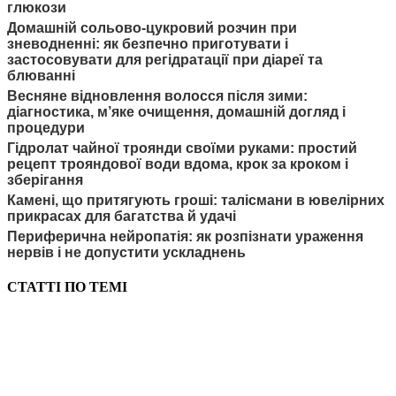
глюкози
Домашній сольово-цукровий розчин при
зневодненні: як безпечно приготувати і
застосовувати для регідратації при діареї та
блюванні
Весняне відновлення волосся після зими:
діагностика, м’яке очищення, домашній догляд і
процедури
Гідролат чайної троянди своїми руками: простий
рецепт трояндової води вдома, крок за кроком і
зберігання
Камені, що притягують гроші: талісмани в ювелірних
прикрасах для багатства й удачі
Периферична нейропатія: як розпізнати ураження
нервів і не допустити ускладнень
СТАТТІ ПО ТЕМІ