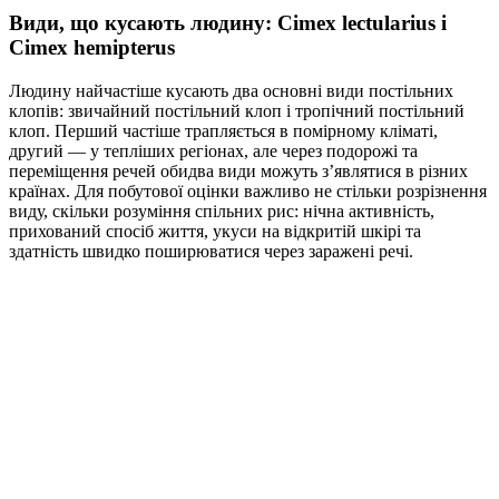
Види, що кусають людину: Cimex lectularius і
Cimex hemipterus
Людину найчастіше кусають два основні види постільних
клопів: звичайний постільний клоп і тропічний постільний
клоп. Перший частіше трапляється в помірному кліматі,
другий — у тепліших регіонах, але через подорожі та
переміщення речей обидва види можуть з’являтися в різних
країнах. Для побутової оцінки важливо не стільки розрізнення
виду, скільки розуміння спільних рис: нічна активність,
прихований спосіб життя, укуси на відкритій шкірі та
здатність швидко поширюватися через заражені речі.