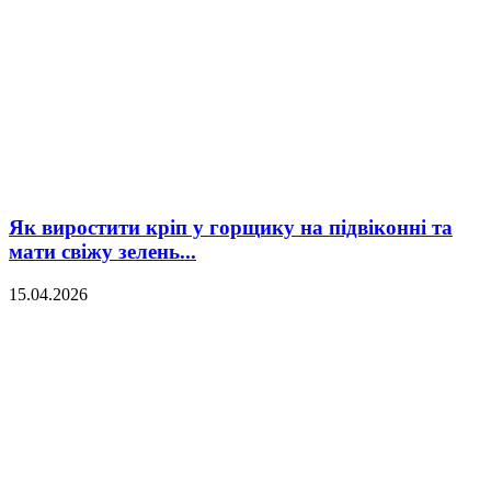
Як виростити кріп у горщику на підвіконні та
мати свіжу зелень...
15.04.2026