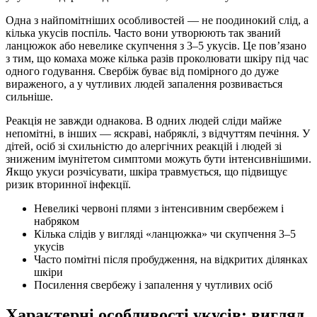
Одна з найпомітніших особливостей — не поодинокий слід, а
кілька укусів поспіль. Часто вони утворюють так званий
ланцюжок або невелике скупчення з 3–5 укусів. Це пов’язано
з тим, що комаха може кілька разів проколювати шкіру під час
одного годування. Свербіж буває від помірного до дуже
вираженого, а у чутливих людей запалення розвивається
сильніше.
Реакція не завжди однакова. В одних людей сліди майже
непомітні, в інших — яскраві, набряклі, з відчуттям печіння. У
дітей, осіб зі схильністю до алергічних реакцій і людей зі
зниженим імунітетом симптоми можуть бути інтенсивнішими.
Якщо укуси розчісувати, шкіра травмується, що підвищує
ризик вторинної інфекції.
Невеликі червоні плями з інтенсивним свербежем і
набряком
Кілька слідів у вигляді «ланцюжка» чи скупчення 3–5
укусів
Часто помітні після пробудження, на відкритих ділянках
шкіри
Посилення свербежу і запалення у чутливих осіб
Характерні особливості укусів: вигляд,