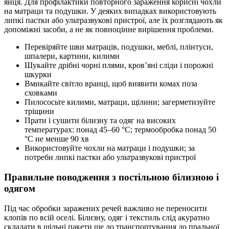
яйця. Для профілактики повторного зараження корисні чохли
на матраци та подушки. У деяких випадках використовують
липкі пастки або ультразвукові пристрої, але їх розглядають як
допоміжні засоби, а не як повноцінне вирішення проблеми.
Перевіряйте шви матраців, подушки, меблі, плінтуси,
шпалери, картини, килими
Шукайте дрібні чорні плями, кров’яні сліди і порожні
шкурки
Вмикайте світло вранці, щоб виявити комах поза
сховками
Пилососьте килими, матраци, щілини; загерметизуйте
тріщини
Прати і сушити білизну та одяг на високих
температурах: понад 45–60 °C; термообробка понад 50
°C не менше 90 хв
Використовуйте чохли на матраци і подушки; за
потреби липкі пастки або ультразвукові пристрої
Правильне поводження з постільною білизною і
одягом
Під час обробки заражених речей важливо не переносити
клопів по всій оселі. Білизну, одяг і текстиль слід акуратно
складати в щільні пакети ще до транспортування до пральної