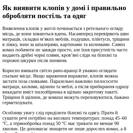
Як виявити клопів у домі і правильно
обробляти постіль та одяг
Виявлення клопів у житлі починається з ретельного огляду
місць, де вони ховаються вдень. Насамперед перевіряють шви
матраців, складки м’яких меблів, подушки, плінтуси, тріщини
в ліжку, зони за шпалерами, картинами та килимами. Самих
комах побачити не завжди просто, але їхня присутність часто
видають дрібні чорні плями, кров’яні сліди на білизні та
порожні шкурки після линяння.
Корисно вмикати світло рано-вранці й уважно оглядати
спальне місце. Якщо зараження виражене, клопів можна
застати поза сховками. Паралельно важливо пилососити
матраци, килими, щілини та меблі, а після прибирання одразу
викидати вміст пилозбірника в щільно закритому пакеті.
Тріщини й щілини, де комахи можуть переховуватися, бажано
герметизувати.
Особливу увагу слід приділити білизні та одягу. Прати й
сушити речі потрібно на високих температурах: понад 45–60
°C, а термообробка понад 50 °C має тривати не менше 90
хвилин. Це допомагає знищити не лише дорослих комах, а й