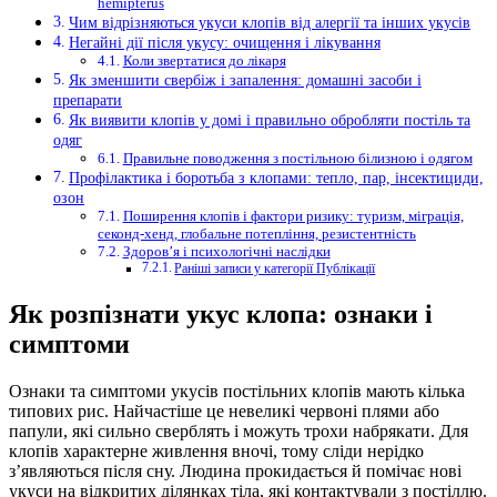
hemipterus
Чим відрізняються укуси клопів від алергії та інших укусів
Негайні дії після укусу: очищення і лікування
Коли звертатися до лікаря
Як зменшити свербіж і запалення: домашні засоби і
препарати
Як виявити клопів у домі і правильно обробляти постіль та
одяг
Правильне поводження з постільною білизною і одягом
Профілактика і боротьба з клопами: тепло, пар, інсектициди,
озон
Поширення клопів і фактори ризику: туризм, міграція,
секонд-хенд, глобальне потепління, резистентність
Здоров’я і психологічні наслідки
Раніші записи у категорії Публікації
Як розпізнати укус клопа: ознаки і
симптоми
Ознаки та симптоми укусів постільних клопів мають кілька
типових рис. Найчастіше це невеликі червоні плями або
папули, які сильно сверблять і можуть трохи набрякати. Для
клопів характерне живлення вночі, тому сліди нерідко
з’являються після сну. Людина прокидається й помічає нові
укуси на відкритих ділянках тіла, які контактували з постіллю.