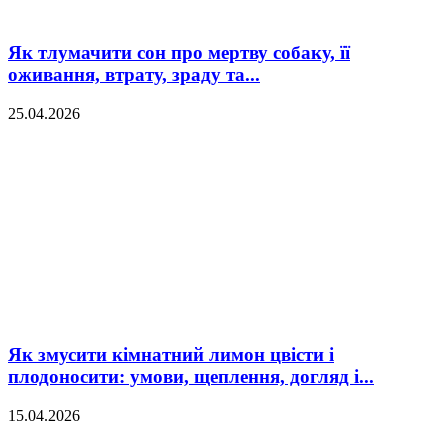
Як тлумачити сон про мертву собаку, її
оживання, втрату, зраду та...
25.04.2026
Як змусити кімнатний лимон цвісти і
плодоносити: умови, щеплення, догляд і...
15.04.2026