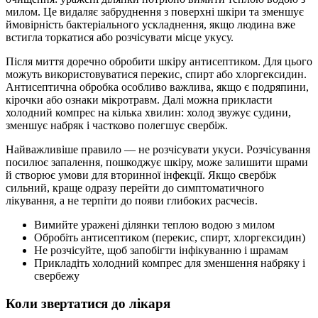
милом. Це видаляє забруднення з поверхні шкіри та зменшує
ймовірність бактеріального ускладнення, якщо людина вже
встигла торкатися або розчісувати місце укусу.
Після миття доречно обробити шкіру антисептиком. Для цього
можуть використовуватися перекис, спирт або хлоргексидин.
Антисептична обробка особливо важлива, якщо є подряпини,
кірочки або ознаки мікротравм. Далі можна прикласти
холодний компрес на кілька хвилин: холод звужує судини,
зменшує набряк і частково полегшує свербіж.
Найважливіше правило — не розчісувати укуси. Розчісування
посилює запалення, пошкоджує шкіру, може залишити шрами
й створює умови для вторинної інфекції. Якщо свербіж
сильний, краще одразу перейти до симптоматичного
лікування, а не терпіти до появи глибоких расчесів.
Вимийте уражені ділянки теплою водою з милом
Обробіть антисептиком (перекис, спирт, хлоргексидин)
Не розчісуйте, щоб запобігти інфікуванню і шрамам
Прикладіть холодний компрес для зменшення набряку і
свербежу
Коли звертатися до лікаря