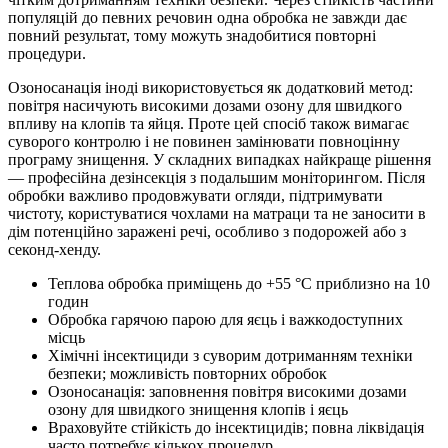
популяцій до певних речовин одна обробка не завжди дає
повний результат, тому можуть знадобитися повторні
процедури.
Озоносанація іноді використовується як додатковий метод:
повітря насичують високими дозами озону для швидкого
впливу на клопів та яйця. Проте цей спосіб також вимагає
суворого контролю і не повинен замінювати повноцінну
програму знищення. У складних випадках найкраще рішення
— професійна дезінсекція з подальшим моніторингом. Після
обробки важливо продовжувати огляди, підтримувати
чистоту, користуватися чохлами на матраци та не заносити в
дім потенційно заражені речі, особливо з подорожей або з
секонд-хенду.
Теплова обробка приміщень до +55 °C приблизно на 10
годин
Обробка гарячою парою для яєць і важкодоступних
місць
Хімічні інсектициди з суворим дотриманням техніки
безпеки; можливість повторних обробок
Озоносанація: заповнення повітря високими дозами
озону для швидкого знищення клопів і яєць
Враховуйте стійкість до інсектицидів; повна ліквідація
часто потребує кількох процедур