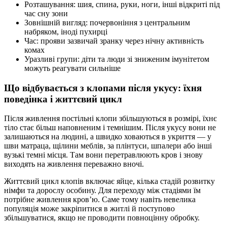
Розташування: шия, спина, руки, ноги, інші відкриті під
час сну зони
Зовнішній вигляд: почервоніння з центральним
набряком, іноді пухирці
Час: прояви зазвичай зранку через нічну активність
комах
Уразливі групи: діти та люди зі зниженим імунітетом
можуть реагувати сильніше
Що відбувається з клопами після укусу: їхня
поведінка і життєвий цикл
Після живлення постільні клопи збільшуються в розмірі, їхнє
тіло стає більш наповненим і темнішим. Після укусу вони не
залишаються на людині, а швидко ховаються в укриття — у
шви матраца, щілини меблів, за плінтуси, шпалери або інші
вузькі темні місця. Там вони перетравлюють кров і знову
виходять на живлення переважно вночі.
Життєвий цикл клопів включає яйце, кілька стадій розвитку
німфи та дорослу особину. Для переходу між стадіями їм
потрібне живлення кров’ю. Саме тому навіть невелика
популяція може закріпитися в житлі й поступово
збільшуватися, якщо не проводити повноцінну обробку.