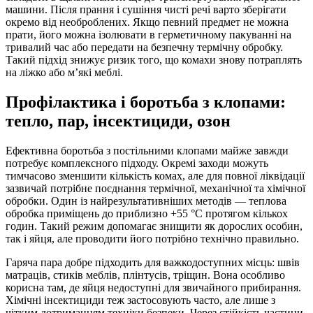
машини. Після прання і сушіння чисті речі варто зберігати
окремо від необроблених. Якщо певний предмет не можна
прати, його можна ізолювати в герметичному пакуванні на
тривалий час або передати на безпечну термічну обробку.
Такий підхід знижує ризик того, що комахи знову потраплять
на ліжко або м’які меблі.
Профілактика і боротьба з клопами:
тепло, пар, інсектициди, озон
Ефективна боротьба з постільними клопами майже завжди
потребує комплексного підходу. Окремі заходи можуть
тимчасово зменшити кількість комах, але для повної ліквідації
зазвичай потрібне поєднання термічної, механічної та хімічної
обробки. Один із найрезультативніших методів — теплова
обробка приміщень до приблизно +55 °C протягом кількох
годин. Такий режим допомагає знищити як дорослих особин,
так і яйця, але проводити його потрібно технічно правильно.
Гаряча пара добре підходить для важкодоступних місць: швів
матраців, стиків меблів, плінтусів, тріщин. Вона особливо
корисна там, де яйця недоступні для звичайного прибирання.
Хімічні інсектициди теж застосовують часто, але лише з
чітким дотриманням техніки безпеки. Через стійкість частини