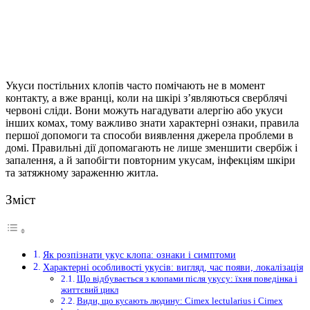
Укуси постільних клопів часто помічають не в момент
контакту, а вже вранці, коли на шкірі з’являються сверблячі
червоні сліди. Вони можуть нагадувати алергію або укуси
інших комах, тому важливо знати характерні ознаки, правила
першої допомоги та способи виявлення джерела проблеми в
домі. Правильні дії допомагають не лише зменшити свербіж і
запалення, а й запобігти повторним укусам, інфекціям шкіри
та затяжному зараженню житла.
Зміст
Як розпізнати укус клопа: ознаки і симптоми
Характерні особливості укусів: вигляд, час появи, локалізація
Що відбувається з клопами після укусу: їхня поведінка і
життєвий цикл
Види, що кусають людину: Cimex lectularius і Cimex