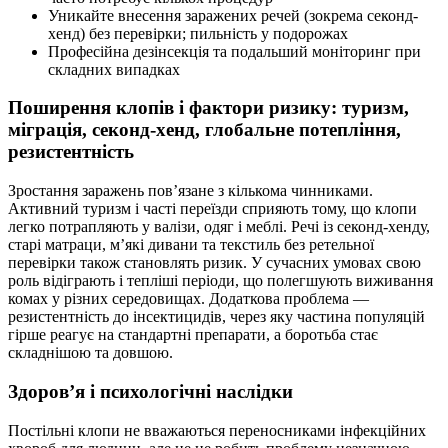
Уникайте внесення заражених речей (зокрема секонд-
хенд) без перевірки; пильність у подорожах
Професійна дезінсекція та подальший моніторинг при
складних випадках
Поширення клопів і фактори ризику: туризм,
міграція, секонд-хенд, глобальне потепління,
резистентність
Зростання заражень пов’язане з кількома чинниками.
Активний туризм і часті переїзди сприяють тому, що клопи
легко потрапляють у валізи, одяг і меблі. Речі із секонд-хенду,
старі матраци, м’які дивани та текстиль без ретельної
перевірки також становлять ризик. У сучасних умовах свою
роль відіграють і тепліші періоди, що полегшують виживання
комах у різних середовищах. Додаткова проблема —
резистентність до інсектицидів, через яку частина популяцій
гірше реагує на стандартні препарати, а боротьба стає
складнішою та довшою.
Здоров’я і психологічні наслідки
Постільні клопи не вважаються переносниками інфекційних