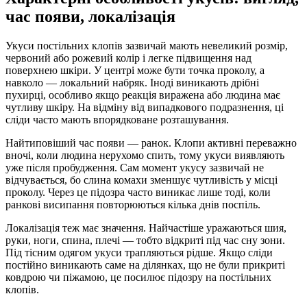
час появи, локалізація
Укуси постільних клопів зазвичай мають невеликий розмір,
червоний або рожевий колір і легке підвищення над
поверхнею шкіри. У центрі може бути точка проколу, а
навколо — локальний набряк. Іноді виникають дрібні
пухирці, особливо якщо реакція виражена або людина має
чутливу шкіру. На відміну від випадкового подразнення, ці
сліди часто мають впорядковане розташування.
Найтиповіший час появи — ранок. Клопи активні переважно
вночі, коли людина нерухомо спить, тому укуси виявляють
уже після пробудження. Сам момент укусу зазвичай не
відчувається, бо слина комахи зменшує чутливість у місці
проколу. Через це підозра часто виникає лише тоді, коли
ранкові висипання повторюються кілька днів поспіль.
Локалізація теж має значення. Найчастіше уражаються шия,
руки, ноги, спина, плечі — тобто відкриті під час сну зони.
Під тісним одягом укуси трапляються рідше. Якщо сліди
постійно виникають саме на ділянках, що не були прикриті
ковдрою чи піжамою, це посилює підозру на постільних
клопів.