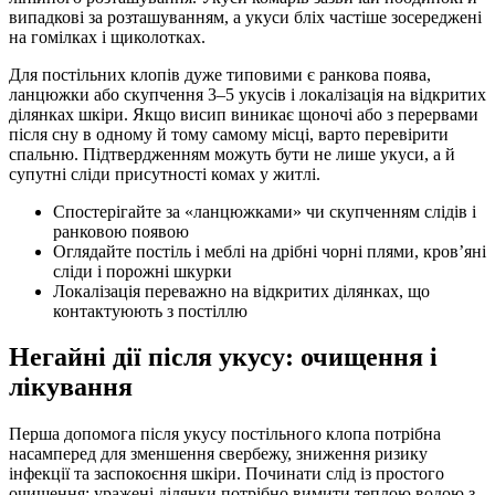
випадкові за розташуванням, а укуси бліх частіше зосереджені
на гомілках і щиколотках.
Для постільних клопів дуже типовими є ранкова поява,
ланцюжки або скупчення 3–5 укусів і локалізація на відкритих
ділянках шкіри. Якщо висип виникає щоночі або з перервами
після сну в одному й тому самому місці, варто перевірити
спальню. Підтвердженням можуть бути не лише укуси, а й
супутні сліди присутності комах у житлі.
Спостерігайте за «ланцюжками» чи скупченням слідів і
ранковою появою
Оглядайте постіль і меблі на дрібні чорні плями, кров’яні
сліди і порожні шкурки
Локалізація переважно на відкритих ділянках, що
контактуюють з постіллю
Негайні дії після укусу: очищення і
лікування
Перша допомога після укусу постільного клопа потрібна
насамперед для зменшення свербежу, зниження ризику
інфекції та заспокоєння шкіри. Починати слід із простого
очищення: уражені ділянки потрібно вимити теплою водою з