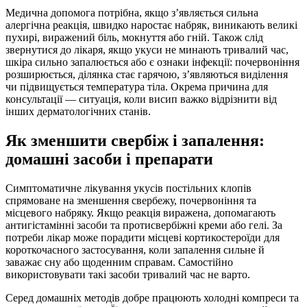
Медична допомога потрібна, якщо з’являється сильна
алергічна реакція, швидко наростає набряк, виникають великі
пухирі, виражений біль, мокнуття або гній. Також слід
звернутися до лікаря, якщо укуси не минають тривалий час,
шкіра сильно запалюється або є ознаки інфекції: почервоніння
розширюється, ділянка стає гарячою, з’являються виділення
чи підвищується температура тіла. Окрема причина для
консультації — ситуація, коли висип важко відрізнити від
інших дерматологічних станів.
Як зменшити свербіж і запалення:
домашні засоби і препарати
Симптоматичне лікування укусів постільних клопів
спрямоване на зменшення свербежу, почервоніння та
місцевого набряку. Якщо реакція виражена, допомагають
антигістамінні засоби та протисвербіжні креми або гелі. За
потреби лікар може порадити місцеві кортикостероїди для
короткочасного застосування, коли запалення сильне й
заважає сну або щоденним справам. Самостійно
використовувати такі засоби тривалий час не варто.
Серед домашніх методів добре працюють холодні компреси та