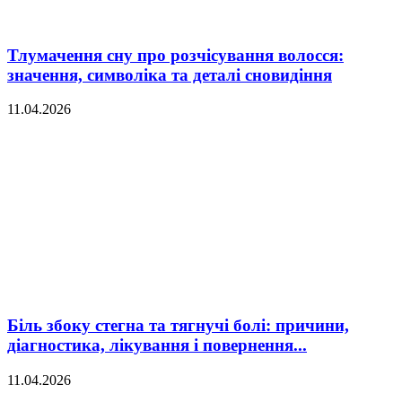
Тлумачення сну про розчісування волосся:
значення, символіка та деталі сновидіння
11.04.2026
Біль збоку стегна та тягнучі болі: причини,
діагностика, лікування і повернення...
11.04.2026