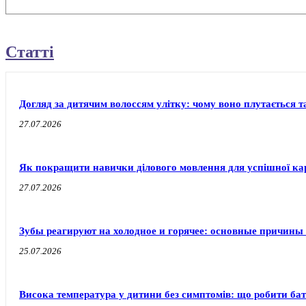
Статті
Догляд за дитячим волоссям улітку: чому воно плутається т
27.07.2026
Як покращити навички ділового мовлення для успішної ка
27.07.2026
Зубы реагируют на холодное и горячее: основные причины
25.07.2026
Висока температура у дитини без симптомів: що робити бат