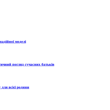
надійної моделі
тичний погляд сучасних батьків
 для всієї родини