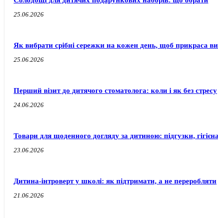
Солодощі для дитячих подарункових наборів: що обрати
25.06.2026
Як вибрати срібні сережки на кожен день, щоб прикраса ви
25.06.2026
Перший візит до дитячого стоматолога: коли і як без стресу
24.06.2026
Товари для щоденного догляду за дитиною: підгузки, гігієн
23.06.2026
Дитина-інтроверт у школі: як підтримати, а не переробляти
21.06.2026