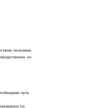
еством полезных
имущественно из
необходимо чуть
переживать по