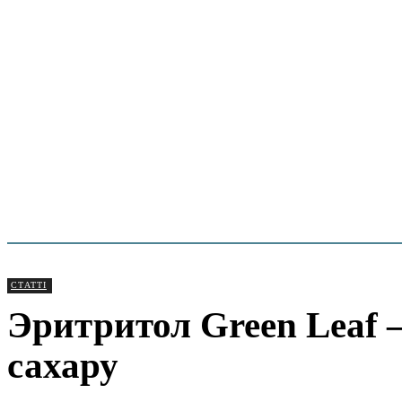
СТАТТІ
Эритритол Green Leaf 
сахару