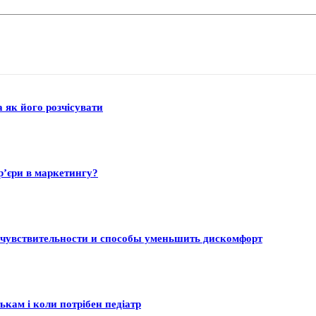
а як його розчісувати
р’єри в маркетингу?
 чувствительности и способы уменьшить дискомфорт
ькам і коли потрібен педіатр