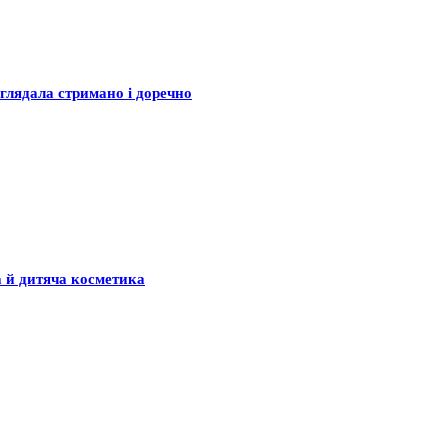
глядала стримано і доречно
а й дитяча косметика