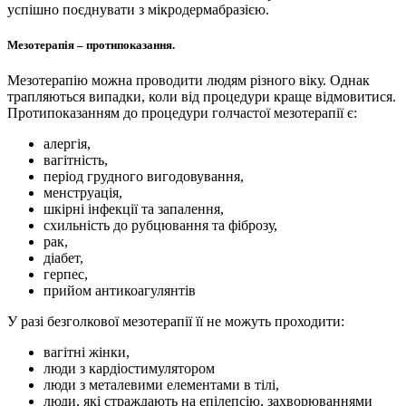
успішно поєднувати з мікродермабразією.
Мезотерапія – протипоказання.
Мезотерапію можна проводити людям різного віку. Однак
трапляються випадки, коли від процедури краще відмовитися.
Протипоказанням до процедури голчастої мезотерапії є:
алергія,
вагітність,
період грудного вигодовування,
менструація,
шкірні інфекції та запалення,
схильність до рубцювання та фіброзу,
рак,
діабет,
герпес,
прийом антикоагулянтів
У разі безголкової мезотерапії її не можуть проходити:
вагітні жінки,
люди з кардіостимулятором
люди з металевими елементами в тілі,
люди, які страждають на епілепсію, захворюваннями