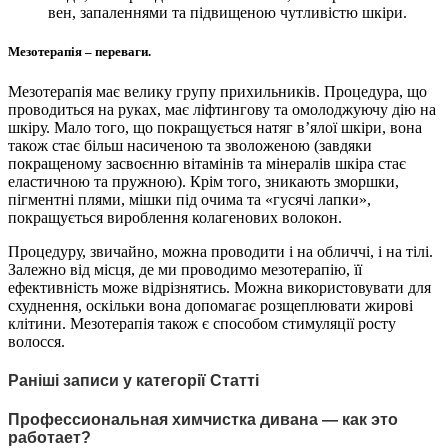
вен, запаленнями та підвищеною чутливістю шкіри.
Мезотерапія – переваги.
Мезотерапія має велику групу прихильників. Процедура, що
проводиться на руках, має ліфтингову та омолоджуючу дію на
шкіру. Мало того, що покращується натяг в’ялої шкіри, вона
також стає більш насиченою та зволоженою (завдяки
покращеному засвоєнню вітамінів та мінералів шкіра стає
еластичною та пружною). Крім того, зникають зморшки,
пігментні плями, мішки під очима та «гусячі лапки»,
покращується вироблення колагенових волокон.
Процедуру, звичайно, можна проводити і на обличчі, і на тілі.
Залежно від місця, де ми проводимо мезотерапію, її
ефективність може відрізнятись. Можна використовувати для
схуднення, оскільки вона допомагає розщеплювати жирові
клітини. Мезотерапія також є способом стимуляції росту
волосся.
Раніші записи у категорії Статті
Профессиональная химчистка дивана — как это
работает?