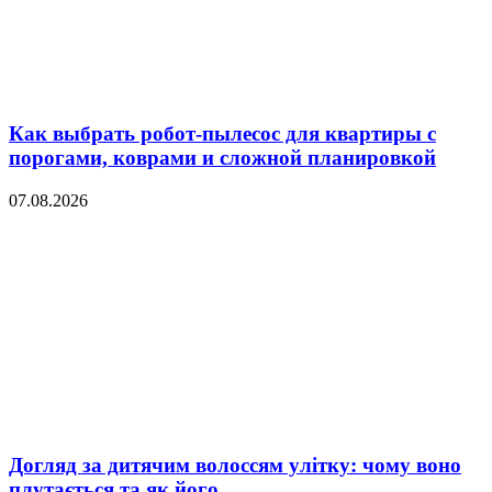
Как выбрать робот-пылесос для квартиры с
порогами, коврами и сложной планировкой
07.08.2026
Догляд за дитячим волоссям улітку: чому воно
плутається та як його...