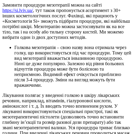
Замовити процедури мезотерапії можна на сайті
https://si.lviv.ua/
, тут також пропонується асортимент з 30+
інших косметологічних послуг. Фахівці, які працюють у
«Косметологія Si» зможуть підібрати процедури, які найбільш
потрібні шкірі. Мезотерапію можна застосовувати як на все
тіло, так і на особу або тильну сторону кистей. Ми можемо
вибрати один із двох доступних методів.
Голкова мезотерапія – свою назву вона отримала через
голку, що використовується під час процедури. Тому цей
вид мезотерапії вважається інвазивною процедурою.
Нині це дуже популярно. Залежно від рівня больових
відчуттів процедура може бути болісною та
неприємною. Видимий ефект очікується приблизно
після 3-4 процедур. Зміни на вигляд можуть бути
вражаючими.
Лікування полягає у введенні голкою в шкіру лікарських
речовин, наприклад, вітамінів, гіалуронової кислоти,
амінокислот і т. д. Їх вводять точно впевненим рухом. У
лікуванні використовуються спеціальні пристрої, такі як
мезотерапевтичні пістолети (дозволяють точно встановити
глибину ін’єкції та розмір разової дози препарату) або так
звані мезотерапевтичні валики. Уся процедура триває близько
години. При введенні лікарських речовин проводиться масаж,