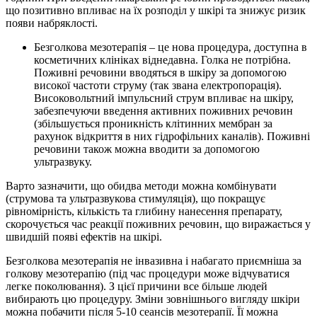
що позитивно впливає на їх розподіл у шкірі та знижує ризик
появи набряклості.
Безголкова мезотерапія – це нова процедура, доступна в
косметичних клініках віднедавна. Голка не потрібна.
Поживні речовини вводяться в шкіру за допомогою
високої частоти струму (так звана електропорація).
Високовольтний імпульсний струм впливає на шкіру,
забезпечуючи введення активних поживних речовин
(збільшується проникність клітинних мембран за
рахунок відкриття в них гідрофільних каналів). Поживні
речовини також можна вводити за допомогою
ультразвуку.
Варто зазначити, що обидва методи можна комбінувати
(струмова та ультразвукова стимуляція), що покращує
рівномірність, кількість та глибину нанесення препарату,
скорочується час реакції поживних речовин, що виражається у
швидшій появі ефектів на шкірі.
Безголкова мезотерапія не інвазивна і набагато приємніша за
голкову мезотерапію (під час процедури може відчуватися
легке поколювання). З цієї причини все більше людей
вибирають цю процедуру. Зміни зовнішнього вигляду шкіри
можна побачити після 5-10 сеансів мезотерапії. Її можна