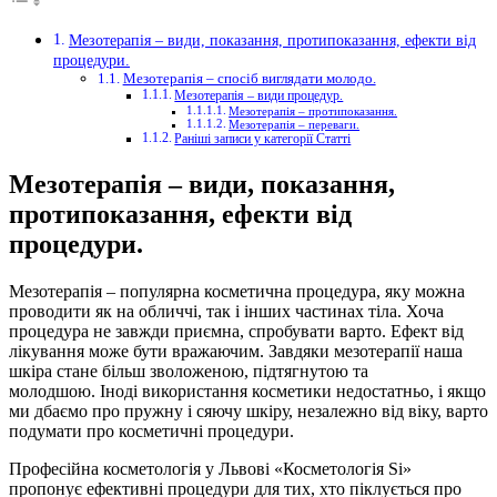
Мезотерапія – види, показання, протипоказання, ефекти від
процедури.
Мезотерапія – спосіб виглядати молодо.
Мезотерапія – види процедур.
Мезотерапія – протипоказання.
Мезотерапія – переваги.
Раніші записи у категорії Статті
Мезотерапія – види, показання,
протипоказання, ефекти
від
процедури.
Мезотерапія – популярна косметична процедура, яку можна
проводити як на обличчі, так і інших частинах тіла.
Хоча
процедура не завжди приємна, спробувати варто. Ефект від
лікування може бути вражаючим. Завдяки мезотерапії наша
шкіра стане більш зволоженою, підтягнутою та
молодшою. Іноді використання косметики недостатньо, і якщо
ми дбаємо про пружну і сяючу шкіру, незалежно від віку, варто
подумати про косметичні процедури.
Професійна косметологія у Львові «Косметологія Si»
пропонує ефективні процедури для тих, хто піклується про