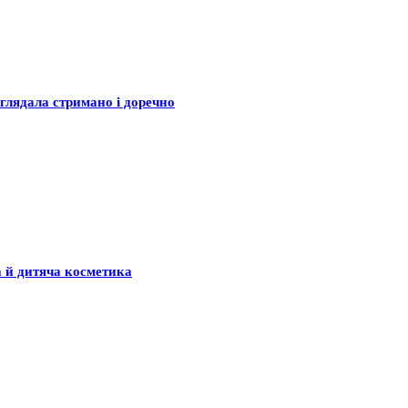
глядала стримано і доречно
а й дитяча косметика