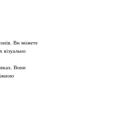
сонів. Ви можете
х візуально
івках. Вони
діжною