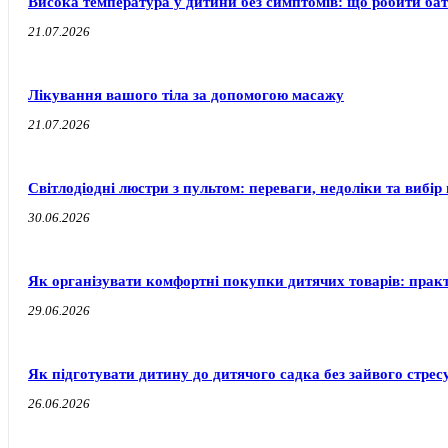
Висока температура у дитини без симптомів: що робити бат
21.07.2026
Лікування вашого тіла за допомогою масажу
21.07.2026
Світлодіодні люстри з пультом: переваги, недоліки та вибір 
30.06.2026
Як організувати комфортні покупки дитячих товарів: прак
29.06.2026
Як підготувати дитину до дитячого садка без зайвого стресу
26.06.2026