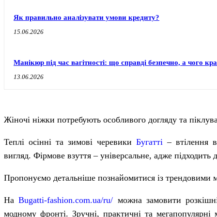
Як правильно аналізувати умови кредиту?
15.06.2026
Манікюр під час вагітності: що справді безпечно, а чого к
13.06.2026
Жіночі ніжки потребують особливого догляду та піклуван
Теплі осінні та зимові черевики
Бугатті
– втілення в
вигляд. Фірмове взуття – універсальне, адже підходить д
Пропонуємо детальніше познайомитися із трендовими мо
На
Bugatti-fashion.com.ua/ru/
можна замовити розкішні
модному фронті. Зручні, практичні та мегапопулярні м