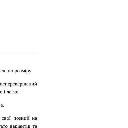
ль по розміру.
 неперевершений
 і легке.
а.
свої позиції на
ато варіантів та