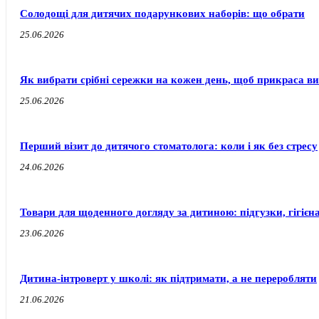
Солодощі для дитячих подарункових наборів: що обрати
25.06.2026
Як вибрати срібні сережки на кожен день, щоб прикраса ви
25.06.2026
Перший візит до дитячого стоматолога: коли і як без стресу
24.06.2026
Товари для щоденного догляду за дитиною: підгузки, гігієн
23.06.2026
Дитина-інтроверт у школі: як підтримати, а не переробляти
21.06.2026