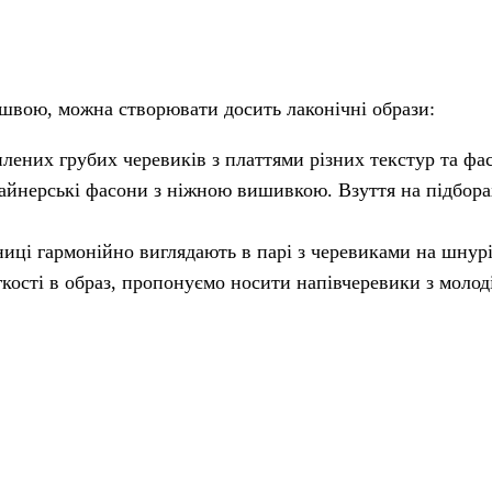
вою, можна створювати досить лаконічні образи:
лених грубих черевиків з платтями різних текстур та фа
изайнерські фасони з ніжною вишивкою. Взуття на підбора
ниці гармонійно виглядають в парі з черевиками на шнур
гкості в образ, пропонуємо носити напівчеревики з моло