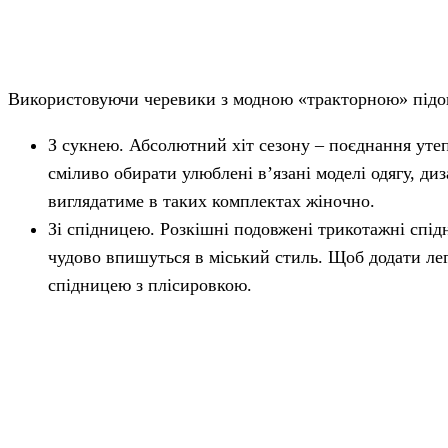
Використовуючи черевики з модною «тракторною» підош
З сукнею. Абсолютний хіт сезону – поєднання утеп
сміливо обирати улюблені в’язані моделі одягу, д
виглядатиме в таких комплектах жіночно.
Зі спідницею. Розкішні подовжені трикотажні спід
чудово впишуться в міський стиль. Щоб додати ле
спідницею з плісировкою.