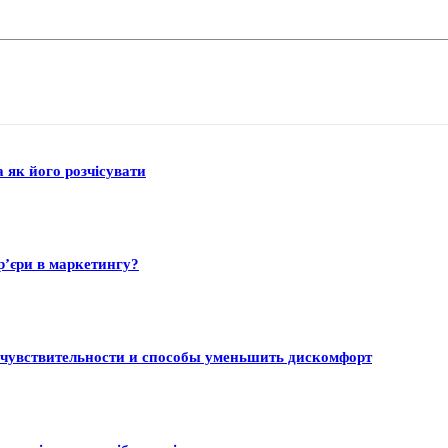
а як його розчісувати
р’єри в маркетингу?
 чувствительности и способы уменьшить дискомфорт