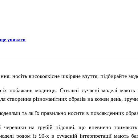
раще уникати
ня: носіть високоякісне шкіряне взуття, підбирайте моде
сіх побажань модниць. Стильні сучасні моделі мають
ля створення різноманітних образів на кожен день, зручне
делями та як їх правильно носити в повсякденних образ
 черевики на грубій підошві, що впевнено тримають 
оделі родом із 90-х в сучасній інтерпретації мають баг