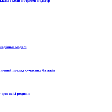
ькам і коли потрібен педіатр
надійної моделі
тичний погляд сучасних батьків
 для всієї родини