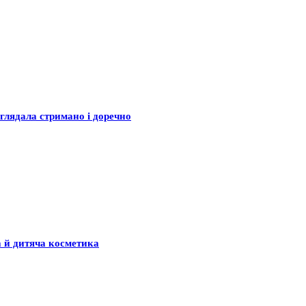
глядала стримано і доречно
а й дитяча косметика