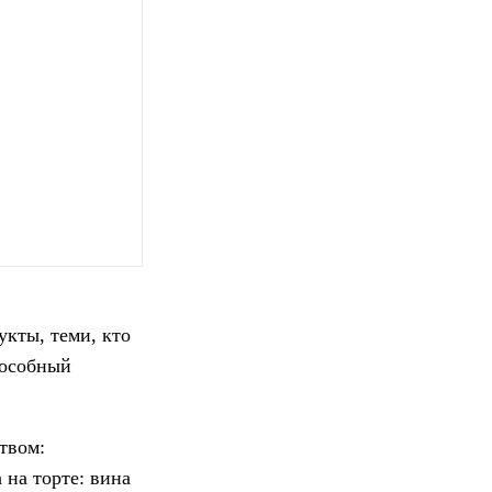
укты, теми, кто
пособный
твом:
 на торте: вина