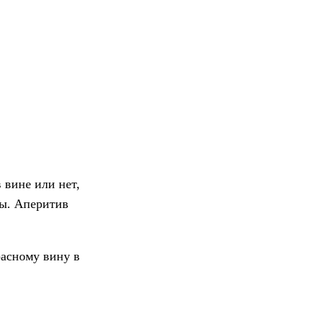
 вине или нет,
зы. Аперитив
расному вину в