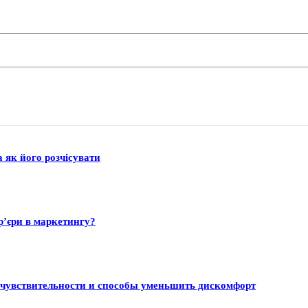
а як його розчісувати
р’єри в маркетингу?
 чувствительности и способы уменьшить дискомфорт