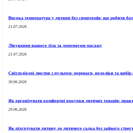
Висока температура у дитини без симптомів: що робити бат
21.07.2026
Лікування вашого тіла за допомогою масажу
21.07.2026
Світлодіодні люстри з пультом: переваги, недоліки та вибір 
30.06.2026
Як організувати комфортні покупки дитячих товарів: прак
29.06.2026
Як підготувати дитину до дитячого садка без зайвого стресу