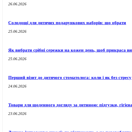
26.06.2026
Солодощі для дитячих подарункових наборів: що обрати
25.06.2026
Як вибрати срібні сережки на кожен день, щоб прикраса ви
25.06.2026
Перший візит до дитячого стоматолога: коли і як без стресу
24.06.2026
Товари для щоденного догляду за дитиною: підгузки, гігієн
23.06.2026