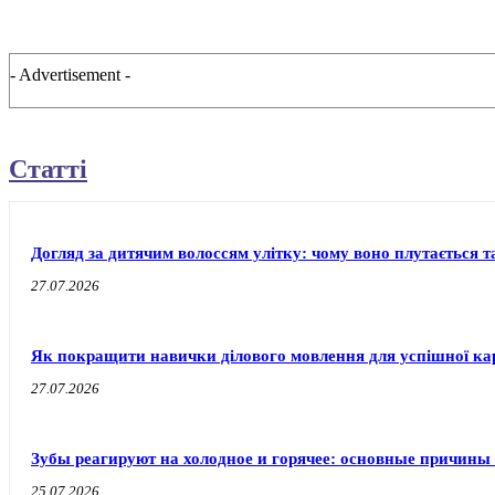
- Advertisement -
Статті
Догляд за дитячим волоссям улітку: чому воно плутається т
27.07.2026
Як покращити навички ділового мовлення для успішної ка
27.07.2026
Зубы реагируют на холодное и горячее: основные причины
25.07.2026