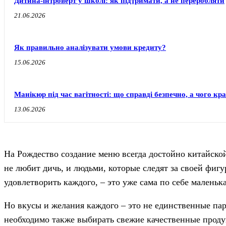
Дитина-інтроверт у школі: як підтримати, а не переробляти
21.06.2026
Як правильно аналізувати умови кредиту?
15.06.2026
Манікюр під час вагітності: що справді безпечно, а чого к
13.06.2026
На Рождество создание меню всегда достойно китайской
не любит дичь, и людьми, которые следят за своей фигу
удовлетворить каждого, – это уже сама по себе маленьк
Но вкусы и желания каждого – это не единственные пар
необходимо также выбирать свежие качественные продук