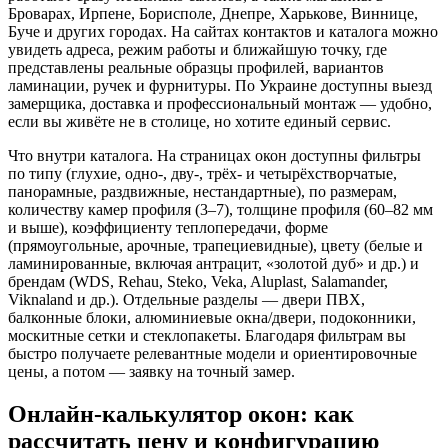
Броварах, Ирпене, Борисполе, Днепре, Харькове, Виннице,
Буче и других городах. На сайтах контактов и каталога можно
увидеть адреса, режим работы и ближайшую точку, где
представлены реальные образцы профилей, вариантов
ламинации, ручек и фурнитуры. По Украине доступны выезд
замерщика, доставка и профессиональный монтаж — удобно,
если вы живёте не в столице, но хотите единый сервис.
Что внутри каталога. На страницах окон доступны фильтры
по типу (глухие, одно-, дву-, трёх- и четырёхстворчатые,
панорамные, раздвижные, нестандартные), по размерам,
количеству камер профиля (3–7), толщине профиля (60–82 мм
и выше), коэффициенту теплопередачи, форме
(прямоугольные, арочные, трапециевидные), цвету (белые и
ламинированные, включая антрацит, «золотой дуб» и др.) и
брендам (WDS, Rehau, Steko, Veka, Aluplast, Salamander,
Viknaland и др.). Отдельные разделы — двери ПВХ,
балконные блоки, алюминиевые окна/двери, подоконники,
москитные сетки и стеклопакеты. Благодаря фильтрам вы
быстро получаете релевантные модели и ориентировочные
цены, а потом — заявку на точный замер.
Онлайн-калькулятор окон: как
рассчитать цену и конфигурацию