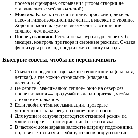
проёма и сценариев открывания (чтобы створки не
сталкивались с мебелью/стеной).
Монтаж.
Ключ к теплу и тишине: прослойки, анкера,
паро- и гидроизоляционные ленты, выверка по уровню.
Хороший монтаж «удешевляет» счёт за отопление
сильнее, чем кажется.
После установки.
Регулировка фурнитуры через 3–6
месяцев, контроль притвора и сезонные режимы. Смазка
фурнитуры раз в год продлит жизнь окну на годы.
Быстрые советы, чтобы не переплачивать
Сначала определите, где важнее тепло/тишина (спальня,
детская), а где можно сэкономить (кладовая,
лестничная).
Не берите «максимально тёплое» окно на север без
проветривания — продумайте клапан притока, чтобы
стекло не «плакало».
Если любите тёмные ламинации, проверьте
устойчивость к нагреву на солнечной стороне.
Для кухни и санузла пригодится откидной режим на
узкой створке — проветривание без сквозняка.
В частном доме заранее заложите ширину подоконника
под цветы/технику и глубину откосов под утепление.