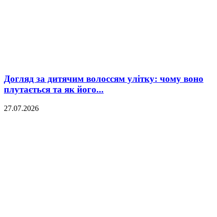
Догляд за дитячим волоссям улітку: чому воно
плутається та як його...
27.07.2026