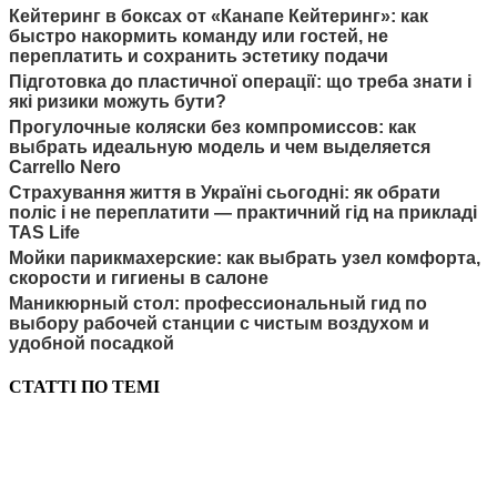
Кейтеринг в боксах от «Канапе Кейтеринг»: как
быстро накормить команду или гостей, не
переплатить и сохранить эстетику подачи
Підготовка до пластичної операції: що треба знати і
які ризики можуть бути?
Прогулочные коляски без компромиссов: как
выбрать идеальную модель и чем выделяется
Carrello Nero
Страхування життя в Україні сьогодні: як обрати
поліс і не переплатити — практичний гід на прикладі
TAS Life
Мойки парикмахерские: как выбрать узел комфорта,
скорости и гигиены в салоне
Маникюрный стол: профессиональный гид по
выбору рабочей станции с чистым воздухом и
удобной посадкой
СТАТТІ ПО ТЕМІ