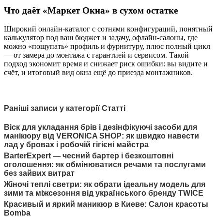
Что даёт «Маркет Окна» в сухом остатке
Широкий онлайн-каталог с сотнями конфигураций, понятный
калькулятор под ваш бюджет и задачу, офлайн-салоны, где
можно «пощупать» профиль и фурнитуру, плюс полный цикл
— от замера до монтажа с гарантией и сервисом. Такой
подход экономит время и снижает риск ошибки: вы видите и
счёт, и итоговый вид окна ещё до приезда монтажников.
Раніші записи у категорії Статті
Віск для укладання брів і дезінфікуючі засоби для
манікюру від VERONICA SHOP: як швидко навести
лад у бровах і робочій гігієні майстра
BarterExpert — чесний бартер і безкоштовні
оголошення: як обмінюватися речами та послугами
без зайвих витрат
Жіночі теплі светри: як обрати ідеальну модель для
зими та міжсезоння від українського бренду TWICE
Красивый и яркий маникюр в Киеве: Салон красоты
Bomba