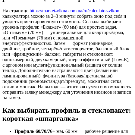
На странице
https://market-vikna.com.ua/ru/calculator-vikon
калькулятора можно за 2–3 минуты собрать окно под себя и
увидеть ориентировочную стоимость. Сначала выбираете
уровень профиля: «Бюджет» (60 мм) для простых задач,
«Оптимум» (70 мм) — универсальный для квартиры/дома,
или «Премиум» (76 мм) с повышенной
энергоэффективностью. Затем — формат (одинарное,
двойное, тройное, четырёх-/пятистворчатое, балконный блок
или «французский» балкон), габариты и стеклопакет:
однокамерный, двухкамерный, энергоэффективный (Low-E),
с аргоном или мультифункциональный (защита от солнца +
тепло). Дополнительно настраиваются цвет (белый или
ламинированный), фурнитура (базовая/премиальная),
подоконник (эконом/стандарт/премиум), москитная сетка,
отлив и монтаж. На выходе — итоговая сумма и возможность
отправить заявку менеджеру для уточнения нюансов и записи
на замер.
Как выбирать профиль и стеклопакет:
короткая «шпаргалка»
Профиль 60/70/76+ мм.
60 мм — рабочее решение для