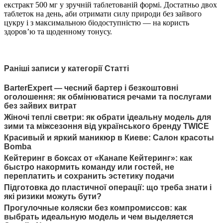
екстракт 500 мг у зручній таблетованій формі. Достатньо двох
таблеток на день, аби отримати силу природи без зайвого
цукру і з максимальною біодоступністю — на користь
здоров’ю та щоденному тонусу.
Раніші записи у категорії Статті
BarterExpert — чесний бартер і безкоштовні
оголошення: як обмінюватися речами та послугами
без зайвих витрат
Жіночі теплі светри: як обрати ідеальну модель для
зими та міжсезоння від українського бренду TWICE
Красивый и яркий маникюр в Киеве: Салон красоты
Bomba
Кейтеринг в боксах от «Канапе Кейтеринг»: как
быстро накормить команду или гостей, не
переплатить и сохранить эстетику подачи
Підготовка до пластичної операції: що треба знати і
які ризики можуть бути?
Прогулочные коляски без компромиссов: как
выбрать идеальную модель и чем выделяется