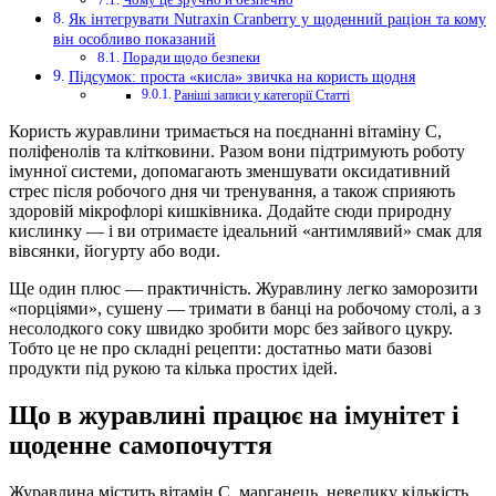
Як інтегрувати Nutraxin Cranberry у щоденний раціон та кому
він особливо показаний
Поради щодо безпеки
Підсумок: проста «кисла» звичка на користь щодня
Раніші записи у категорії Статті
Користь журавлини тримається на поєднанні вітаміну С,
поліфенолів та клітковини. Разом вони підтримують роботу
імунної системи, допомагають зменшувати оксидативний
стрес після робочого дня чи тренування, а також сприяють
здоровій мікрофлорі кишківника. Додайте сюди природну
кислинку — і ви отримаєте ідеальний «антимлявий» смак для
вівсянки, йогурту або води.
Ще один плюс — практичність. Журавлину легко заморозити
«порціями», сушену — тримати в банці на робочому столі, а з
несолодкого соку швидко зробити морс без зайвого цукру.
Тобто це не про складні рецепти: достатньо мати базові
продукти під рукою та кілька простих ідей.
Що в журавлині працює на імунітет і
щоденне самопочуття
Журавлина містить вітамін С, марганець, невелику кількість