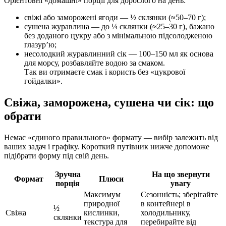
Орієнтовні «домашні» порції для дорослого на день:
свіжі або заморожені ягоди — ½ склянки (≈50–70 г);
сушена журавлина — до ¼ склянки (≈25–30 г), бажано
без доданого цукру або з мінімальною підсолодженою
глазур’ю;
несолодкий журавлинний сік — 100–150 мл як основа
для морсу, розбавляйте водою за смаком.
Так ви отримаєте смак і користь без «цукрової
гойдалки».
Свіжа, заморожена, сушена чи сік: що
обрати
Немає «єдиного правильного» формату — вибір залежить від
ваших задач і графіку. Короткий путівник нижче допоможе
підібрати форму під свій день.
Зручна
На що звернути
Формат
Плюси
порція
увагу
Максимум
Сезонність; зберігайте
природної
в контейнері в
½
Свіжа
кислинки,
холодильнику,
склянки
текстура для
перебирайте від