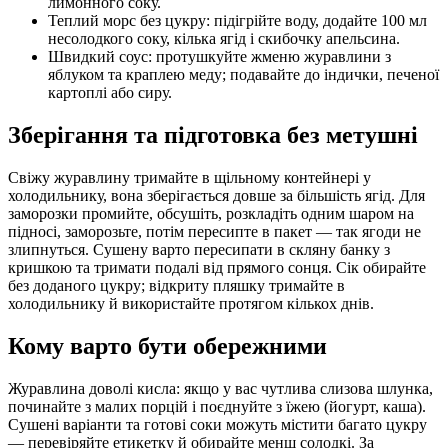
лимонного соку.
Теплий морс без цукру: підігрійте воду, додайте 100 мл
несолодкого соку, кілька ягід і скибочку апельсина.
Швидкий соус: протушкуйте жменю журавлини з
яблуком та краплею меду; подавайте до індички, печеної
картоплі або сиру.
Зберігання та підготовка без метушні
Свіжу журавлину тримайте в щільному контейнері у
холодильнику, вона зберігається довше за більшість ягід. Для
заморозки промийте, обсушіть, розкладіть одним шаром на
підносі, заморозьте, потім пересипте в пакет — так ягоди не
злипнуться. Сушену варто пересипати в скляну банку з
кришкою та тримати подалі від прямого сонця. Сік обирайте
без доданого цукру; відкриту пляшку тримайте в
холодильнику й використайте протягом кількох днів.
Кому варто бути обережними
Журавлина доволі кисла: якщо у вас чутлива слизова шлунка,
починайте з малих порцій і поєднуйте з їжею (йогурт, каша).
Сушені варіанти та готові соки можуть містити багато цукру
— перевіряйте етикетку й обирайте менш солодкі. За