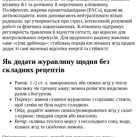
вітаміну К1 та розчинну й нерозчинну клітковину.
Поліфеноли, зокрема проантоціанідини (PACs), відомі як
антиоксиданти; вони допомагають нейтралізувати вільні
радикали, що утворюються при стресі, інтенсивній розумовій
роботі та фізичних навантаженнях. Клітковина підтримує
регулярність травлення й відчуття ситості, що корисно для
контрольованих перекусів. Для щоденного раціону важлива
саме «сума дрібниць»: стабільна порція кисленьких ягід щодня
додає ті самі маленькі відсотки енергії та стійкості.
Як додати журавлину щодня без
складних рецептів
Ранок: 1–2 ст. л. заморожених або свіжих ягід у теплу
вівсянку чи гречану кашу; можна розім’яти виделкою
разом з йогуртом.
Перекус: жменя сушеної журавлини з горіхами; стежте,
щоб суміш не була надто солодкою.
Обід: додайте жменю свіжих/розморожених ягід у салат
з куркою, твердим сиром або квасолею.
Вечір: склянка теплого морсу з несолодкого соку, води,
кількох ягід та скибочки лимона.