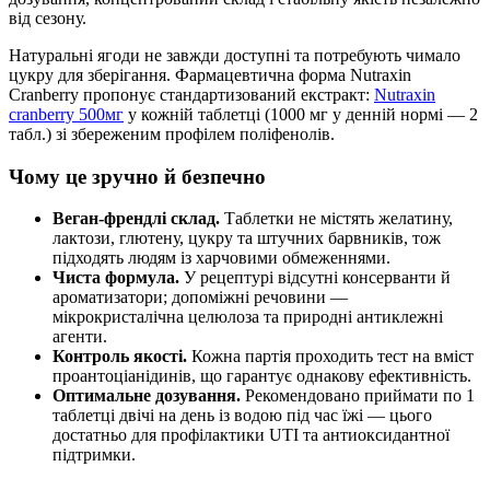
від сезону.
Натуральні ягоди не завжди доступні та потребують чимало
цукру для зберігання. Фармацевтична форма Nutraxin
Cranberry пропонує стандартизований екстракт:
Nutraxin
cranberry 500мг
у кожній таблетці (1000 мг у денній нормі — 2
табл.) зі збереженим профілем поліфенолів.
Чому це зручно й безпечно
Веган-френдлі склад.
Таблетки не містять желатину,
лактози, глютену, цукру та штучних барвників, тож
підходять людям із харчовими обмеженнями.
Чиста формула.
У рецептурі відсутні консерванти й
ароматизатори; допоміжні речовини —
мікрокристалічна целюлоза та природні антиклежні
агенти.
Контроль якості.
Кожна партія проходить тест на вміст
проантоціанідинів, що гарантує однакову ефективність.
Оптимальне дозування.
Рекомендовано приймати по 1
таблетці двічі на день із водою під час їжі — цього
достатньо для профілактики UTI та антиоксидантної
підтримки.