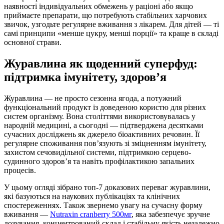
наявності індивідуальних обмежень у раціоні або якщо
приймаєте препарати, що потребують стабільних харчових
звичок, узгодьте регулярне вживання з лікарем. Для дітей — ті
самі принципи «менше цукру, менші порції» та краще в складі
основної страви.
Журавлина як щоденний суперфуд:
підтримка імунітету, здоров’я
Журавлина — не просто сезонна ягода, а потужний
функціональний продукт із доведеною користю для різних
систем організму. Вона століттями використовувалась у
народній медицині, а сьогодні — підтверджена десятками
сучасних досліджень як джерело біоактивних речовин. Її
регулярне споживання пов’язують зі зміцненням імунітету,
захистом сечовидільної системи, підтримкою серцево-
судинного здоров’я та навіть профілактикою запальних
процесів.
У цьому огляді зібрано топ-7 доказових переваг журавлини,
які базуються на наукових публікаціях та клінічних
спостереженнях. Також звернемо увагу на сучасну форму
вживання —
Nutraxin cranberry 500мг
, яка забезпечує зручне
дозування, концентрований склад і стабільну якість незалежно