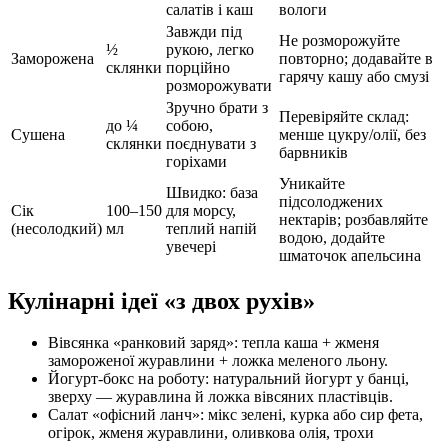
салатів і каш
вологи
Завжди під
Не розморожуйте
½
рукою, легко
Заморожена
повторно; додавайте в
склянки
порційно
гарячу кашу або смузі
розморожувати
Зручно брати з
Перевіряйте склад:
до ¼
собою,
Сушена
менше цукру/олії, без
склянки
поєднувати з
барвників
горіхами
Уникайте
Швидко: база
підсолоджених
Сік
100–150
для морсу,
нектарів; розбавляйте
(несолодкий)
мл
теплий напій
водою, додайте
увечері
шматочок апельсина
Кулінарні ідеї «з двох рухів»
Вівсянка «ранковий заряд»: тепла каша + жменя
замороженої журавлини + ложка меленого льону.
Йогурт-бокс на роботу: натуральний йогурт у банці,
зверху — журавлина й ложка вівсяних пластівців.
Салат «офісний ланч»: мікс зелені, курка або сир фета,
огірок, жменя журавлини, оливкова олія, трохи