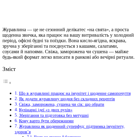
Журавлина — це не сезонний делікатес «на свята», а проста
щоденна звичка, яка працює на вашу витривалість у холодний
період, офісні будні та поїздки. Вона кисло-ягідна, яскрава,
зручна у зберіганні та поєднується з кашами, салатами,
соусами й напоями.
Свіжа, заморожена чи сушена — майже
будь-який формат легко вписати в ранкові або вечірні ритуали.
Зміст
Що в журавлині працює на імунітет і щоденне самопочуття
Як додати журавлину щодня без складних рецептів
Свіжа, заморожена, сушена чи сік: що обрати
Кулінарні ідеї «з двох рухів»
Зберігання та підготовка без метушні
Кому варто бути обережними
Журавлина як щоденний суперфуд: підтримка імунітету,
здоров’я
Чому це зручно й безпечно