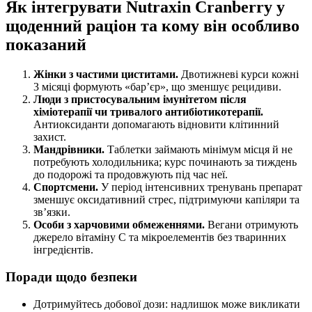
Як інтегрувати Nutraxin Cranberry у
щоденний раціон та кому він особливо
показаний
Жінки з частими циститами.
Двотижневі курси кожні
3 місяці формують «бар’єр», що зменшує рецидиви.
Люди з пристосувальним імунітетом після
хіміотерапії чи тривалого антибіотикотерапії.
Антиоксиданти допомагають відновити клітинний
захист.
Мандрівники.
Таблетки займають мінімум місця й не
потребують холодильника; курс починають за тиждень
до подорожі та продовжують під час неї.
Спортсмени.
У період інтенсивних тренувань препарат
зменшує оксидативний стрес, підтримуючи капіляри та
зв’язки.
Особи з харчовими обмеженнями.
Вегани отримують
джерело вітаміну C та мікроелементів без тваринних
інгредієнтів.
Поради щодо безпеки
Дотримуйтесь добової дози: надлишок може викликати