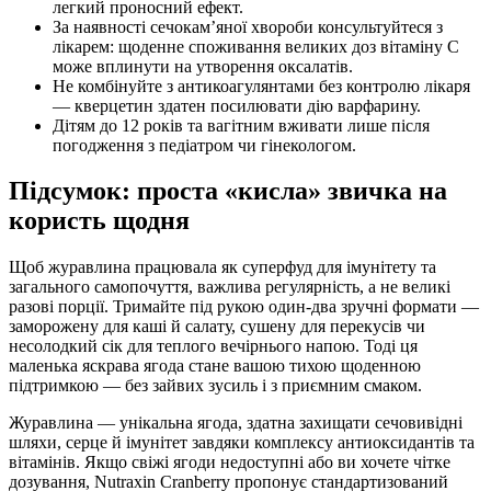
легкий проносний ефект.
За наявності сечокам’яної хвороби консультуйтеся з
лікарем: щоденне споживання великих доз вітаміну C
може вплинути на утворення оксалатів.
Не комбінуйте з антикоагулянтами без контролю лікаря
— кверцетин здатен посилювати дію варфарину.
Дітям до 12 років та вагітним вживати лише після
погодження з педіатром чи гінекологом.
Підсумок: проста «кисла» звичка на
користь щодня
Щоб журавлина працювала як суперфуд для імунітету та
загального самопочуття, важлива регулярність, а не великі
разові порції. Тримайте під рукою один-два зручні формати —
заморожену для каші й салату, сушену для перекусів чи
несолодкий сік для теплого вечірнього напою. Тоді ця
маленька яскрава ягода стане вашою тихою щоденною
підтримкою — без зайвих зусиль і з приємним смаком.
Журавлина — унікальна ягода, здатна захищати сечовивідні
шляхи, серце й імунітет завдяки комплексу антиоксидантів та
вітамінів. Якщо свіжі ягоди недоступні або ви хочете чітке
дозування, Nutraxin Cranberry пропонує стандартизований