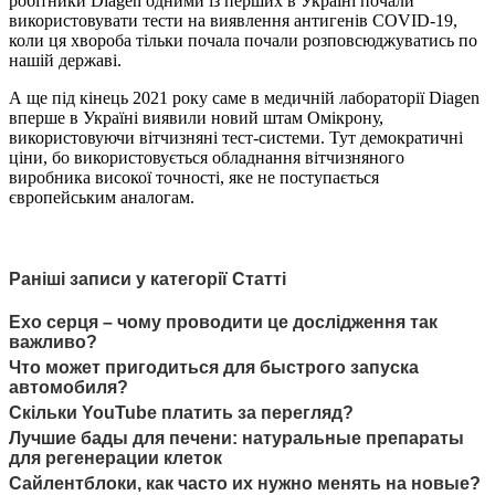
робітники Diagen одними із перших в Україні почали
використовувати тести на виявлення антигенів COVID-19,
коли ця хвороба тільки почала почали розповсюджуватись по
нашій державі.
А ще під кінець 2021 року саме в медичній лабораторії Diagen
вперше в Україні виявили новий штам Омікрону,
використовуючи вітчизняні тест-системи. Тут демократичні
ціни, бо використовується обладнання вітчизняного
виробника високої точності, яке не поступається
європейським аналогам.
Раніші записи у категорії Статті
Ехо серця – чому проводити це дослідження так
важливо?
Что может пригодиться для быстрого запуска
автомобиля?
Скільки YouTube платить за перегляд?
Лучшие бады для печени: натуральные препараты
для регенерации клеток
Сайлентблоки, как часто их нужно менять на новые?