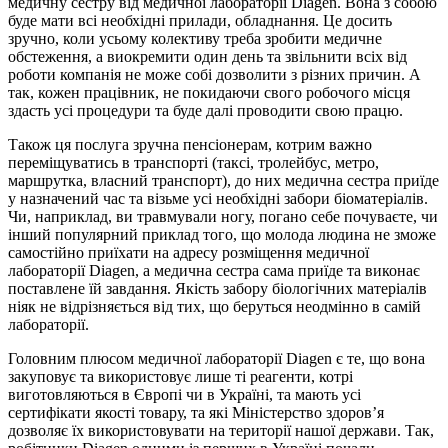
медичну сестру від медичної лабораторії Diagen. Вона з собою
буде мати всі необхідні прилади, обладнання. Це досить
зручно, коли усьому колективу треба зробити медичне
обстеження, а виокремити один день та звільнити всіх від
роботи компанія не може собі дозволити з різних причин. А
так, кожен працівник, не покидаючи свого робочого місця
здасть усі процедури та буде далі проводити свою працю.
Також ця послуга зручна пенсіонерам, котрим важно
переміщуватись в транспорті (таксі, тролейбус, метро,
маршрутка, власний транспорт), до них медична сестра приїде
у назначений час та візьме усі необхідні забори біоматеріалів.
Чи, наприклад, ви травмували ногу, погано себе почуваєте, чи
інший популярний приклад того, що молода людина не зможе
самостійно приїхати на адресу розміщення медичної
лабораторії Diagen, а медична сестра сама приїде та виконає
поставлене їй завдання. Якість забору біологічних матеріалів
ніяк не відрізняється від тих, що беруться неодмінно в самій
лабораторії.
Головним плюсом медичної лабораторії Diagen є те, що вона
закуповує та використовує лише ті реагенти, котрі
виготовляються в Європі чи в Україні, та мають усі
сертифікати якості товару, та які Міністерство здоров’я
дозволяє їх використовувати на території нашої держави. Так,