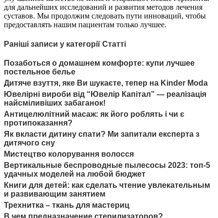
для дальнейших исследований и развития методов лечения
суставов. Мы продолжим следовать пути инноваций, чтобы
предоставлять нашим пациентам только лучшее.
Раніші записи у категорії Статті
Позаботься о домашнем комфорте: купи лучшее
постельное белье
Дитяче взуття, яке Ви шукаєте, тепер на Kinder Moda
Ювелірні вироби від “Ювелір Капітал” — реалізація
найсміливіших забаганок!
Антицелюлітний масаж: як його роблять і чи є
протипоказання?
Як вкласти дитину спати? Ми запитали експерта з
дитячого сну
Мистецтво колорування волосся
Вертикальные беспроводные пылесосы 2023: топ-5
удачных моделей на любой бюджет
Книги для детей: как сделать чтение увлекательным
и развивающим занятием
Трехнитка – ткань для мастериц
В чем предназначение стерилизаторов?