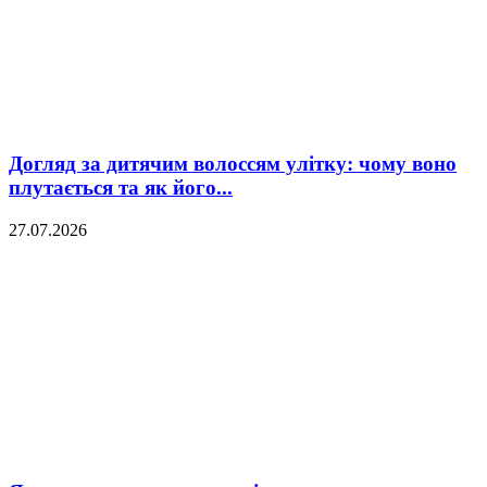
Догляд за дитячим волоссям улітку: чому воно
плутається та як його...
27.07.2026